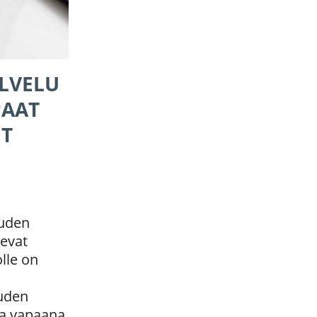
ALVELU
PAAT
IT
uden
levat
olle on
uuden
sa vapaana