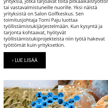
yrityksiä, jotka tarjoavat töitä pitkäaikaistyöttö
tai vastavalmistuneille nuorille. Yksi näistä
yrityksistä on Salon Golfkeskus. Sen
toimitusjohtaja Tomi Paju luottaa
työllistämistukijärjestelmään. Kun kysyntä ja
tarjonta kohtaavat, hyötyvät
työllistämistukiprojekteista niin työtä hakevat
työttömät kuin yrityksetkin.
› LUE LISÄÄ