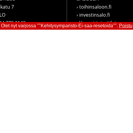
katu 7
›
toihinsaloon.fi
ALO
›
investinsalo.fi
44 778 2142
›
Vapaat toimitilat
Olet nyt varjossa ""Kehitysymparisto-Ei-saa-resetoida"".
Poistu
o@yrityssalo.fi
›
visitsalo.fi
›
lounapuisto.fi