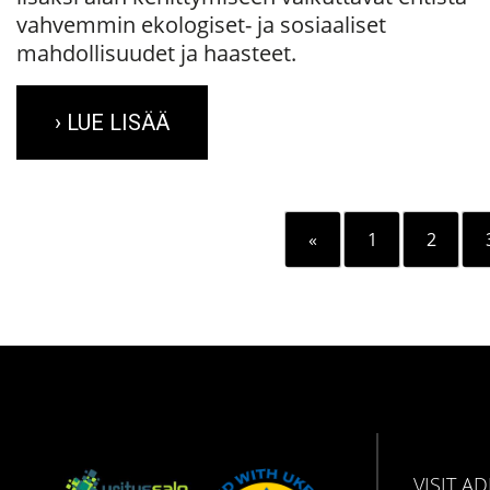
vahvemmin ekologiset- ja sosiaaliset
mahdollisuudet ja haasteet.
› LUE LISÄÄ
«
1
2
VISIT A