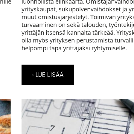
mille
luonnollista elinkaarta. Omistajanvaihdo
yrityskaupat, sukupolvenvaihdokset ja y
muut omistusjärjestelyt. Toimivan yrityk
turvaaminen on sekä talouden, työntekij
yrittäjän itsensä kannalta tärkeää. Yrity
olla myös yrityksen perustamista turvall
helpompi tapa yrittäjäksi ryhtymiselle.
› LUE LISÄÄ