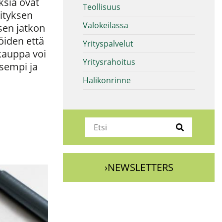
ksia ovat
Teollisuus
rityksen
Valokeilassa
sen jatkon
öiden että
Yrityspalvelut
skauppa voi
Yritysrahoitus
isempi ja
Halikonrinne
›NEWSLETTERS