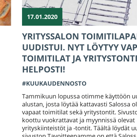
17.01.2020
YRITYSSALON TOIMITILAP
UUDISTUI. NYT LÖYTYY VA
TOIMITILAT JA YRITYSTONT
HELPOSTI!
KUUKAUDENNOSTO
Tammikuun lopussa otimme käyttöön u
alustan, josta löytää kattavasti Salossa o
vapaat toimitilat sekä yritystontit. Sivust
koottu vuokrattavat ja myynnissä olevat
yrityskiinteistöt ja -tontit. Täältä löydät 
sivuston Tavoitteenamme on että Salos