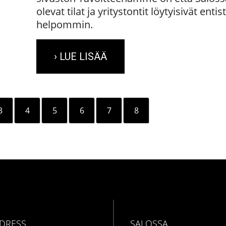
olevat tilat ja yritystontit löytyisivät entis
helpommin.
› LUE LISÄÄ
3
4
5
6
7
8
DDRESS
SALOSSA