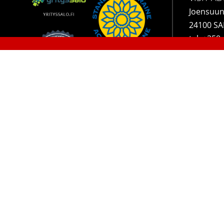
Joensuun
24100 S
tel.
+358 
Yrityssal
Privacy Policy
/ Copyright Yrityssalo Oy