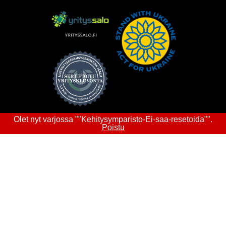
Olet nyt varjossa ""Kehitysymparisto-Ei-saa-resetoida"".
Poistu
VISIT ADDRESS
Joensuunkatu 7
24100 SALO
tel.
+358 44 778 2142
Yrityssalo@yrityssalo.fi