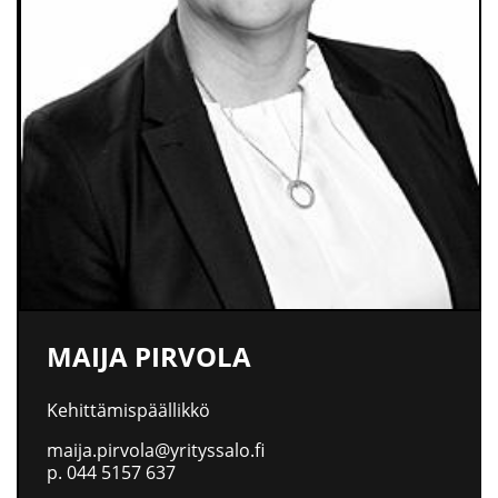
MAIJA PIRVOLA
Kehittämispäällikkö
maija.pirvola@yrityssalo.fi
p.
044 5157 637