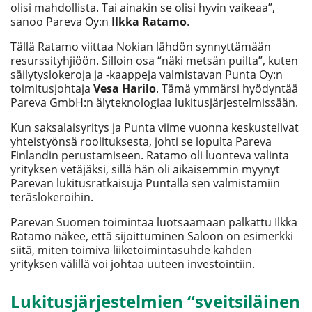
olisi mahdollista. Tai ainakin se olisi hyvin vaikeaa”,
sanoo Pareva Oy:n
Ilkka Ratamo
.
Tällä Ratamo viittaa Nokian lähdön synnyttämään
resurssityhjiöön. Silloin osa “näki metsän puilta”, kuten
säilytyslokeroja ja -kaappeja valmistavan Punta Oy:n
toimitusjohtaja
Vesa Harilo
. Tämä ymmärsi hyödyntää
Pareva GmbH:n älyteknologiaa lukitusjärjestelmissään.
Kun saksalaisyritys ja Punta viime vuonna keskustelivat
yhteistyönsä roolituksesta, johti se lopulta Pareva
Finlandin perustamiseen. Ratamo oli luonteva valinta
yrityksen vetäjäksi, sillä hän oli aikaisemmin myynyt
Parevan lukitusratkaisuja Puntalla sen valmistamiin
teräslokeroihin.
Parevan Suomen toimintaa luotsaamaan palkattu Ilkka
Ratamo näkee, että sijoittuminen Saloon on esimerkki
siitä, miten toimiva liiketoimintasuhde kahden
yrityksen välillä voi johtaa uuteen investointiin.
Lukitusjärjestelmien “sveitsiläinen