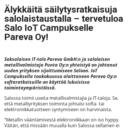
Älykkäitä säilytysratkaisuja
salolaistaustalla – tervetuloa
Salo IoT Campukselle
Pareva Oy!
Saksalaisen IT-talo Pareva GmbH:n ja salolaisen
metallivalmistaja Punta Oy:n yhteistyö on johtanut
uuden yrityksen sijoittumiseen Saloon. IoT
Campuksella toukokuussa aloittaneen Pareva Oy:n
softaratkaisuille on käyttöä lukuisissa
toimintaympäristöissä.
Salossa toimii useita metallivalmistajia ja IT-taloja. Se,
että metalliyrityksen toiminta johtaisi softa- tai
elektroniikkatuotteen syntymiseen on harvinaista.
“Metallin vääntämisestä elektroniikkaan on iso hyppy.
Väitän, että missään muualla kuin Salossa sellainen ei