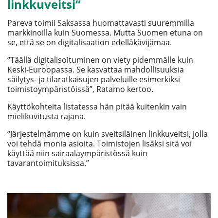
linkkuveitsi”
Pareva toimii Saksassa huomattavasti suuremmilla
markkinoilla kuin Suomessa. Mutta Suomen etuna on
se, että se on digitalisaation edelläkävijämaa.
“Täällä digitalisoituminen on viety pidemmälle kuin
Keski-Euroopassa. Se kasvattaa mahdollisuuksia
säilytys- ja tilaratkaisujen palveluille esimerkiksi
toimistoympäristöissä”, Ratamo kertoo.
Käyttökohteita listatessa hän pitää kuitenkin vain
mielikuvitusta rajana.
“Järjestelmämme on kuin sveitsiläinen linkkuveitsi, jolla
voi tehdä monia asioita. Toimistojen lisäksi sitä voi
käyttää niin sairaalaympäristössä kuin
tavarantoimituksissa.”