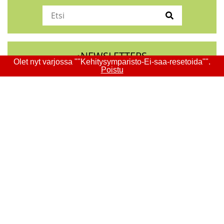
›NEWSLETTERS
Olet nyt varjossa ""Kehitysymparisto-Ei-saa-resetoida"".
Poistu