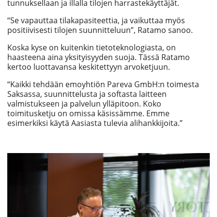
tunnuksellaan ja illalla tilojen harrastekäyttäjät.
“Se vapauttaa tilakapasiteettia, ja vaikuttaa myös
positiivisesti tilojen suunnitteluun”, Ratamo sanoo.
Koska kyse on kuitenkin tietoteknologiasta, on
haasteena aina yksityisyyden suoja. Tässä Ratamo
kertoo luottavansa keskitettyyn arvoketjuun.
“Kaikki tehdään emoyhtiön Pareva GmbH:n toimesta
Saksassa, suunnittelusta ja softasta laitteen
valmistukseen ja palvelun ylläpitoon. Koko
toimitusketju on omissa käsissämme. Emme
esimerkiksi käytä Aasiasta tulevia alihankkijoita.”