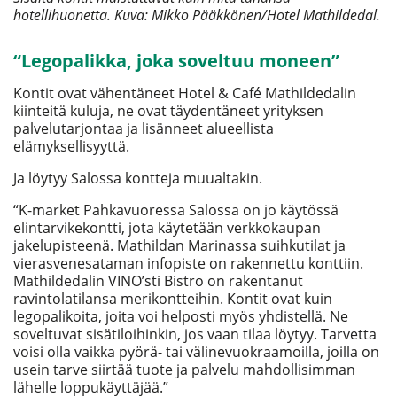
hotellihuonetta. Kuva: Mikko Pääkkönen/Hotel Mathildedal.
“Legopalikka, joka soveltuu moneen”
Kontit ovat vähentäneet Hotel & Café Mathildedalin
kiinteitä kuluja, ne ovat täydentäneet yrityksen
palvelutarjontaa ja lisänneet alueellista
elämyksellisyyttä.
Ja löytyy Salossa kontteja muualtakin.
“K-market Pahkavuoressa Salossa on jo käytössä
elintarvikekontti, jota käytetään verkkokaupan
jakelupisteenä. Mathildan Marinassa suihkutilat ja
vierasvenesataman infopiste on rakennettu konttiin.
Mathildedalin VINO’sti Bistro on rakentanut
ravintolatilansa merikontteihin. Kontit ovat kuin
legopalikoita, joita voi helposti myös yhdistellä. Ne
soveltuvat sisätiloihinkin, jos vaan tilaa löytyy. Tarvetta
voisi olla vaikka pyörä- tai välinevuokraamoilla, joilla on
usein tarve siirtää tuote ja palvelu mahdollisimman
lähelle loppukäyttäjää.”