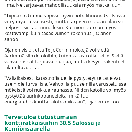
ilma. Ne tarjoavat mahdollisuuksia myös matkailuun.
”Tiipii-mökkimme sopivat hyvin hotellihuoneiksi. Niissä
voi yöpyä turvallisesti, mutta tarpeen mukaan tilan voi
helposti siirtää muuallekin. Kolmiomuoto on myös
kestävämpi kuin tasasivuinen rakennus”, Ojanen
sanoo.
Ojanen visioi, että TeijoConin mökkejä voi viedä
äärimmäisiinkin oloihin, kuten katastrofialueille. Siellä
vahvat seinät tarjoavat suojaa, mutta kevyet rakenteet
liikuteltavuutta.
”Väliaikaisesti katastrofialueille pystytetyt teltat eivät
usein ole turvallisia. Vahvoilla puuseinillä varustetuissa
mökeissä voi nukkua rauhassa. Niiden katolle voi myös
pystyttää aurinkopaneeleita, mikä tuo
energiatehokkuutta talotekniikkaan”, Ojanen kertoo.
Tervetuloa tutustumaan
konttiratkaisuihin 30.5 Salossa ja
Kemiönsaarella