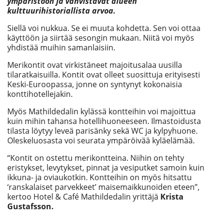
ympäristöön ja vahvistavat alueen
kulttuurihistoriallista arvoa.
Siellä voi nukkua. Se ei muuta kohdetta. Sen voi ottaa
käyttöön ja siirtää sesongin mukaan. Niitä voi myös
yhdistää muihin samanlaisiin.
Merikontit ovat virkistäneet majoitusalaa uusilla
tilaratkaisuilla. Kontit ovat olleet suosittuja erityisesti
Keski-Euroopassa, jonne on syntynyt kokonaisia
konttihotellejakin.
Myös Mathildedalin kylässä kontteihin voi majoittua
kuin mihin tahansa hotellihuoneeseen. Ilmastoidusta
tilasta löytyy leveä parisänky sekä WC ja kylpyhuone.
Oleskeluosasta voi seurata ympäröivää kyläelämää.
“Kontit on ostettu merikontteina. Niihin on tehty
eristykset, levytykset, pinnat ja vesiputket samoin kuin
ikkuna- ja oviaukotkin. Kontteihin on myös hitsattu
‘ranskalaiset parvekkeet’ maisemaikkunoiden eteen”,
kertoo Hotel & Café Mathildedalin yrittäjä
Krista
Gustafsson.