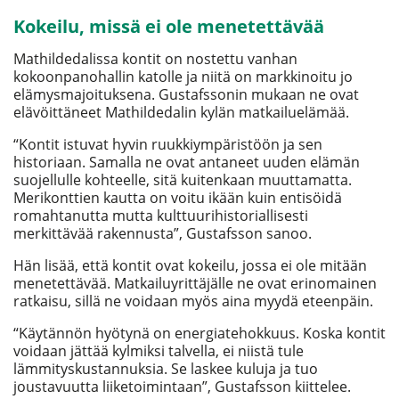
Kokeilu, missä ei ole menetettävää
Mathildedalissa kontit on nostettu vanhan
kokoonpanohallin katolle ja niitä on markkinoitu jo
elämysmajoituksena. Gustafssonin mukaan ne ovat
elävöittäneet Mathildedalin kylän matkailuelämää.
“Kontit istuvat hyvin ruukkiympäristöön ja sen
historiaan. Samalla ne ovat antaneet uuden elämän
suojellulle kohteelle, sitä kuitenkaan muuttamatta.
Merikonttien kautta on voitu ikään kuin entisöidä
romahtanutta mutta kulttuurihistoriallisesti
merkittävää rakennusta”, Gustafsson sanoo.
Hän lisää, että kontit ovat kokeilu, jossa ei ole mitään
menetettävää. Matkailuyrittäjälle ne ovat erinomainen
ratkaisu, sillä ne voidaan myös aina myydä eteenpäin.
“Käytännön hyötynä on energiatehokkuus. Koska kontit
voidaan jättää kylmiksi talvella, ei niistä tule
lämmityskustannuksia. Se laskee kuluja ja tuo
joustavuutta liiketoimintaan”, Gustafsson kiittelee.