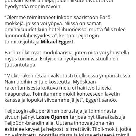
puuvalmisteisia tiloja, joiden liikuteltavuutta voi
hyödyntää monin tavoin.
”Olemme toimittaneet Inkoon saaristoon Barö-
mökkejä, joissa voi yöpyä. Niissä on samat
ominaisuudet kuin hotellihuoneissa, mutta fiilis tulee
luonnonläheisyydestä”, kertoo TeijoLogin
toimitusjohtaja
Mikael Eggert.
Barö-mökit ovat modulaarisia, joten niitä voi yhdistellä
myös toisiinsa. Erityisenä hyötynä on vastuullinen
tuotantotapa.
”Mökit rakennetaan valvotusti teollisessa ympäristössä.
Näin tiloihin ei tule kosteutta. Myöskään
rakentamisesta koituva melu ei häiritse tulevia
naapureita. Toimitamme mökit kohteeseen lavetin
kanssa ja lopuksi siivoamme jäljet”, Eggert sanoo.
TeijoLogin alkuperäinen perustaja ja toiminnasta
sivuun jäänyt
Lasse Ojanen
tarjoaa nyt tilaratkaisuja
TeijoCon-brändin alla. Uutena innovaationa hän
esittelee kevyet ja helposti siirrettävät Tiipii-mökit, jotka
on valmistettu ponttilaudasta ja joissa eristeenä toimii