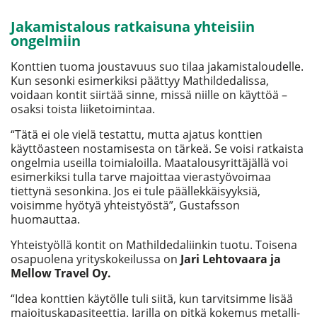
Jakamistalous ratkaisuna yhteisiin
ongelmiin
Konttien tuoma joustavuus suo tilaa jakamistaloudelle.
Kun sesonki esimerkiksi päättyy Mathildedalissa,
voidaan kontit siirtää sinne, missä niille on käyttöä –
osaksi toista liiketoimintaa.
“Tätä ei ole vielä testattu, mutta ajatus konttien
käyttöasteen nostamisesta on tärkeä. Se voisi ratkaista
ongelmia useilla toimialoilla. Maatalousyrittäjällä voi
esimerkiksi tulla tarve majoittaa vierastyövoimaa
tiettynä sesonkina. Jos ei tule päällekkäisyyksiä,
voisimme hyötyä yhteistyöstä”, Gustafsson
huomauttaa.
Yhteistyöllä kontit on Mathildedaliinkin tuotu. Toisena
osapuolena yrityskokeilussa on
Jari Lehtovaara ja
Mellow Travel Oy.
“Idea konttien käytölle tuli siitä, kun tarvitsimme lisää
majoituskapasiteettia. Jarilla on pitkä kokemus metalli-