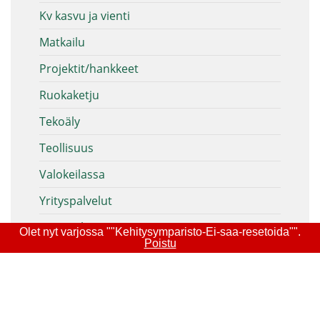
Kv kasvu ja vienti
Matkailu
Projektit/hankkeet
Ruokaketju
Tekoäly
Teollisuus
Valokeilassa
Yrityspalvelut
Yritysrahoitus
Olet nyt varjossa ""Kehitysymparisto-Ei-saa-resetoida"".
Poistu
Halikonrinne