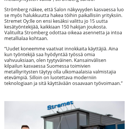
Strömberg näkee, että Salon näkyvyyden kasvaessa luo
se myös halukkuutta hakea töihin paikallisiin yrityksiin.
Stremet Oy:lle on ensi kesäksi valittu jo 15 uutta
kesätyöntekijää, kaikkiaan 150 hakijan joukosta.
Valituilta Stromberg odottaa oikeaa asennetta ja intoa
metallialaa kohtaan.
“Uudet koneemme vaativat innokkaita käyttäjiä. Aina
kun työntekijä saa hyödyntää työssä omia
vahvuuksiaan, olen tyytyväinen. Kansainvälisen
kilpailun kasvaessa Suomessa toimivien
metalliyritysten täytyy olla ulkomaalaisia valmistajia
etevämpiä. Silloin on luotettava moderniin
teknologiaan ja sitä käyttävään osaavaan työvoimaan.”