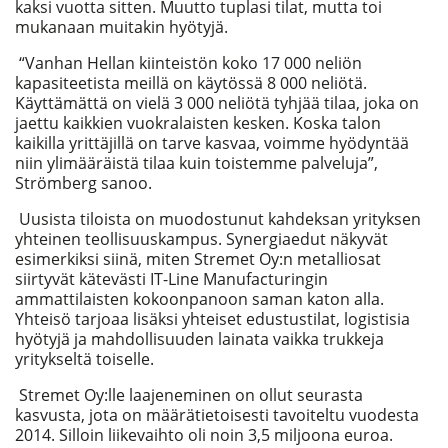
kaksi vuotta sitten. Muutto tuplasi tilat, mutta toi
mukanaan muitakin hyötyjä.
“Vanhan Hellan kiinteistön koko 17 000 neliön
kapasiteetista meillä on käytössä 8 000 neliötä.
Käyttämättä on vielä 3 000 neliötä tyhjää tilaa, joka on
jaettu kaikkien vuokralaisten kesken. Koska talon
kaikilla yrittäjillä on tarve kasvaa, voimme hyödyntää
niin ylimääräistä tilaa kuin toistemme palveluja”,
Strömberg sanoo.
Uusista tiloista on muodostunut kahdeksan yrityksen
yhteinen teollisuuskampus. Synergiaedut näkyvät
esimerkiksi siinä, miten Stremet Oy:n metalliosat
siirtyvät kätevästi IT-Line Manufacturingin
ammattilaisten kokoonpanoon saman katon alla.
Yhteisö tarjoaa lisäksi yhteiset edustustilat, logistisia
hyötyjä ja mahdollisuuden lainata vaikka trukkeja
yritykseltä toiselle.
Stremet Oy:lle laajeneminen on ollut seurasta
kasvusta, jota on määrätietoisesti tavoiteltu vuodesta
2014. Silloin liikevaihto oli noin 3,5 miljoona euroa.