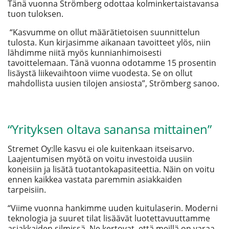
Tänä vuonna Strömberg odottaa kolminkertaistavansa
tuon tuloksen.
“Kasvumme on ollut määrätietoisen suunnittelun
tulosta. Kun kirjasimme aikanaan tavoitteet ylös, niin
lähdimme niitä myös kunnianhimoisesti
tavoittelemaan. Tänä vuonna odotamme 15 prosentin
lisäystä liikevaihtoon viime vuodesta. Se on ollut
mahdollista uusien tilojen ansiosta”, Strömberg sanoo.
“Yrityksen oltava sanansa mittainen”
Stremet Oy:lle kasvu ei ole kuitenkaan itseisarvo.
Laajentumisen myötä on voitu investoida uusiin
koneisiin ja lisätä tuotantokapasiteettia. Näin on voitu
ennen kaikkea vastata paremmin asiakkaiden
tarpeisiin.
“Viime vuonna hankimme uuden kuitulaserin. Moderni
teknologia ja suuret tilat lisäävät luotettavuuttamme
asiakkaiden silmissä. Ne kertovat, että meillä on varaa