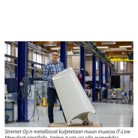
Stremet Oy:n metalliosat kuljetetaan muun muassa IT-Line
Manufacturingillelle. Valmis tuote voi olla esimerkiksi