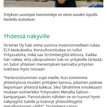
Yrityksen uusimpia investointeja on viime vuoden lopulla
hankittu kuitulaser.
Yhdessä näkyville
Stremet Oy haki viime vuonna investoinneilleen tukea
ELY-keskukselta. Konsultointitukea on tullut
Yrityssalolta, mikä saa Strömbergiltä kiitosta. Vaikka
hän näkee, että ulkopuolinen tuki on yrityksille tärkeää,
on Salon yhteisen menestyksen kannalta yritysten
tuettava myös toisiaan.
“Verkostoituminen sopii meille. Kun toimimme
yhteistyössä muiden yrittäjien kanssa, jokainen pääsee
leipomaan yhteistä kakkua. Siksi lähdimme innokkaasti
mukaan esimerkiksi Yrityssalon Metallia Saloon -
kampanjaan. Panostuksiin nähden se on tuonut hyvin
näkyvyyttä Salolle ja lisännyt yhteisöllisyyttä
metalliyritysten välillä”, Strömberg sanoo.