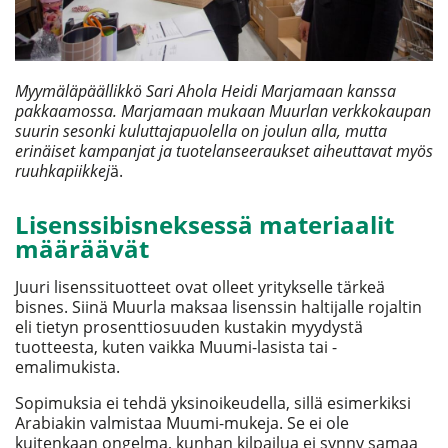
Myymäläpäällikkö Sari Ahola Heidi Marjamaan kanssa
pakkaamossa. Marjamaan mukaan Muurlan verkkokaupan
suurin sesonki kuluttajapuolella on joulun alla, mutta
erinäiset kampanjat ja tuotelanseeraukset aiheuttavat myös
ruuhkapiikkej
ä.
Lisenssibisneksessä materiaalit
määräävät
Juuri lisenssituotteet ovat olleet yritykselle tärkeä
bisnes. Siinä Muurla maksaa lisenssin haltijalle rojaltin
eli tietyn prosenttiosuuden kustakin myydystä
tuotteesta, kuten vaikka Muumi-lasista tai -
emalimukista.
Sopimuksia ei tehdä yksinoikeudella, sillä esimerkiksi
Arabiakin valmistaa Muumi-mukeja. Se ei ole
kuitenkaan ongelma, kunhan kilpailua ei synny samaa