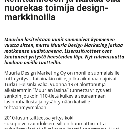
nuorekas toimija design-
markkinoilla
Muurlan lasitehtaan uunit sammuivat kymmenen
vuotta sitten, mutta Muurla Design Marketing jatkaa
matkaansa uudistuneena. Lisenssituotteet ovat
kantaneet yritystä haasteiden läpi. Nyt tulevaisuutta
luodaan omilla tuotteilla.
Muurla Design Marketing Oy on monille suomalaisille
tuttu yritys – tai ainakin niille, jotka aikoinaan ajoivat
Turku–Helsinki-väliä. Vuonna 1974 aloittanut ja
aikaisemmin “Muurlan lasina” tunnettu yritys veti
sankoin joukoin 110-tietä kulkevia seuraamaan
lasinpuhallusta ja pysähtymään kahville
tehtaanmyymälään.
2010-luvun taitteessa yritys koki
sukupolvenvaihdoksen. Silloin huomattiin, että