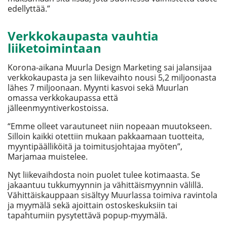
edellyttää.”
Verkkokaupasta vauhtia
liiketoimintaan
Korona-aikana Muurla Design Marketing sai jalansijaa
verkkokaupasta ja sen liikevaihto nousi 5,2 miljoonasta
lähes 7 miljoonaan. Myynti kasvoi sekä Muurlan
omassa verkkokaupassa että
jälleenmyyntiverkostoissa.
“Emme olleet varautuneet niin nopeaan muutokseen.
Silloin kaikki otettiin mukaan pakkaamaan tuotteita,
myyntipäälliköitä ja toimitusjohtajaa myöten”,
Marjamaa muistelee.
Nyt liikevaihdosta noin puolet tulee kotimaasta. Se
jakaantuu tukkumyynnin ja vähittäismyynnin välillä.
Vähittäiskauppaan sisältyy Muurlassa toimiva ravintola
ja myymälä sekä ajoittain ostoskeskuksiin tai
tapahtumiin pysytettävä popup-myymälä.