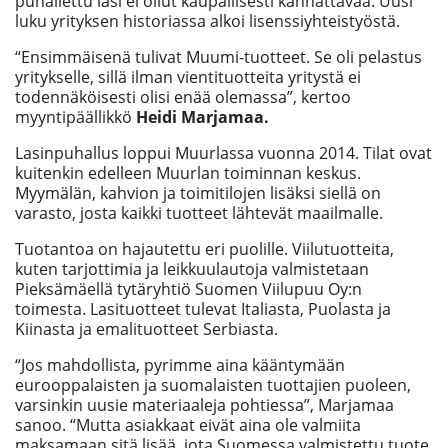
puhallettu lasi ei ollut kaupallisesti kannattavaa. Uusi
luku yrityksen historiassa alkoi lisenssiyhteistyöstä.
“Ensimmäisenä tulivat Muumi-tuotteet. Se oli pelastus
yritykselle, sillä ilman vientituotteita yritystä ei
todennäköisesti olisi enää olemassa”, kertoo
myyntipäällikkö
Heidi Marjamaa.
Lasinpuhallus loppui Muurlassa vuonna 2014. Tilat ovat
kuitenkin edelleen Muurlan toiminnan keskus.
Myymälän, kahvion ja toimitilojen lisäksi siellä on
varasto, josta kaikki tuotteet lähtevät maailmalle.
Tuotantoa on hajautettu eri puolille. Viilutuotteita,
kuten tarjottimia ja leikkuulautoja valmistetaan
Pieksämäellä tytäryhtiö Suomen Viilupuu Oy:n
toimesta. Lasituotteet tulevat Italiasta, Puolasta ja
Kiinasta ja emalituotteet Serbiasta.
“Jos mahdollista, pyrimme aina kääntymään
eurooppalaisten ja suomalaisten tuottajien puoleen,
varsinkin uusie materiaaleja pohtiessa”, Marjamaa
sanoo. “Mutta asiakkaat eivät aina ole valmiita
maksamaan sitä lisää, jota Suomessa valmistettu tuote