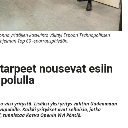
onna yrittäjien kasvuinto välittyi Espoon Technopoliksen
 ohjelman Top 60 -sparrauspäivään.
itarpeet nousevat esiin
polulla
viisi yritystä. Lisäksi yksi yritys valitiin Uudenmaan
polulle. Kaikki yritykset ovat sellaisia, jotka
, tunnistaa Kasvu Openin Vivi Pöntiö.