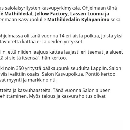
 salolaisyritysten kasvupyrkimyksiä. Ohjelmaan tänä
fé Mathildedal, Jellow Factory, Lassen Luomu ja
Uudenmaan Kasvupolulle
Mathildedalin Kyläpanimo
sekä
elmassa oli tänä vuonna 14 erilaista polkua, joista yksi
avoitetta kattaa eri alueiden yritykset.
, että niiden laajuus kattaa laajasti eri teemat ja alueet
si sieltä itsensä”, hän kertoo.
i noin 350 yritystä pääkaupunkiseudulta Lappiin. Salon
viisi valittiin osaksi Salon Kasvupolkua. Pöntiö kertoo,
at myynti ja markkinointi.
oitteita ja kasvuhaasteita. Tänä vuonna Salon alueen
kehittäminen. Myös talous ja kasvurahoitus olivat