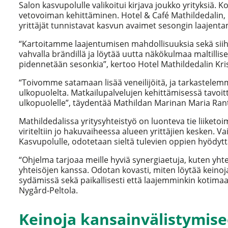
Salon kasvupolulle valikoitui kirjava joukko yrityksiä. 
vetovoiman kehittäminen. Hotel & Café Mathildedalin,
yrittäjät tunnistavat kasvun avaimet sesongin laajenta
“Kartoitamme laajentumisen mahdollisuuksia sekä siih
vahvalla brändillä ja löytää uutta näkökulmaa maltillis
pidennetään sesonkia”, kertoo Hotel Mathildedalin Kri
“Toivomme satamaan lisää veneilijöitä, ja tarkastele
ulkopuolelta. Matkailupalvelujen kehittämisessä tavoi
ulkopuolelle”, täydentää Mathildan Marinan Maria Ran
Mathildedalissa yritysyhteistyö on luonteva tie liiketo
viriteltiin jo hakuvaiheessa alueen yrittäjien kesken.
Kasvupolulle, odotetaan sieltä tulevien oppien hyödytt
“Ohjelma tarjoaa meille hyviä synergiaetuja, kuten yht
yhteisöjen kanssa. Odotan kovasti, miten löytää kei
sydämissä sekä paikallisesti että laajemminkin kotimaa
Nygård-Peltola.
Keinoja kansainvälistymis