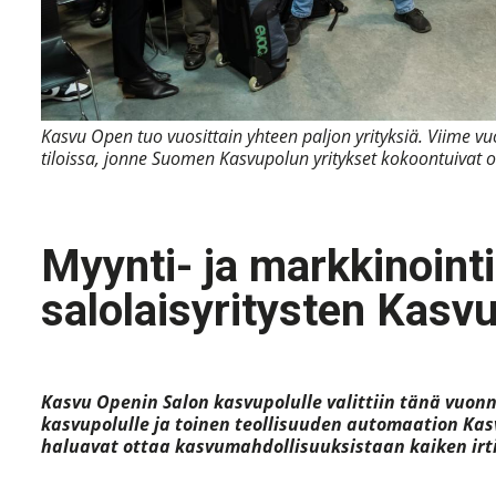
Kasvu Open tuo vuosittain yhteen paljon yrityksiä. Viime vu
tiloissa, jonne Suomen Kasvupolun yritykset kokoontuivat
Myynti- ja markkinoint
salolaisyritysten Kasvu
Kasvu Openin Salon kasvupolulle valittiin tänä vuonna 
kasvupolulle ja toinen teollisuuden automaation Kasvu
haluavat ottaa kasvumahdollisuuksistaan kaiken irti