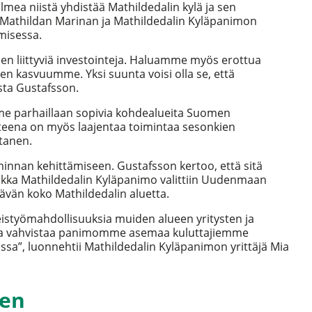
Kolmea niistä yhdistää Mathildedalin kylä ja sen
 Mathildan Marinan ja Mathildedalin Kyläpanimon
misessa.
en liittyviä investointeja. Haluamme myös erottua
een kasvuumme. Yksi suunta voisi olla se, että
sta Gustafsson.
mme parhaillaan sopivia kohdealueita Suomen
tteena on myös laajentaa toimintaa sesonkien
tanen.
iminnan kehittämiseen. Gustafsson kertoo, että sitä
 Vaikka Mathildedalin Kyläpanimo valittiin Uudenmaan
ävän koko Mathildedalin aluetta.
eistyömahdollisuuksia muiden alueen yritysten ja
noja vahvistaa panimomme asemaa kuluttajiemme
ssa”, luonnehtii Mathildedalin Kyläpanimon yrittäjä Mia
een