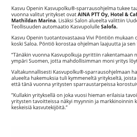
Kasvu Openin Kasvupolku®-sparrausohjelma tukee taas
vuonna valitut yritykset ovat
AINA PTT Oy, Hotel & Ca
Mathildan Marina
. Lisäksi Salon alueelta valittiin 
Teollisuuden automaatio Kasvupolulle
Salofa.
Kasvu Openin tuotantovastaava Vivi Pöntiön mukaan ohj
koski Saloa. Pöntiö korostaa ohjelman laajuutta ja sen t
“Tänäkin vuonna Kasvupolkuja pyrittiin rakentamaan niin
ympäri Suomen, jotta mahdollisimman moni yritys löytäi
Valtakunnallisesti Kasvupolku®-sparrausohjelmaan hak
alueelta hakemuksia tuli kymmeneltä yritykseltä, joista 
että tänä vuonna yritysten sparraustarpeissa korostuiv
”Kullakin yrityksellä on joka vuosi hieman erilaisia tav
yritysten tavoitteissa näkyi myynnin ja markkinoinnin 
keskeisiä kasvutekijöitä.”