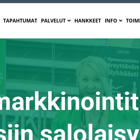
TAPAHTUMAT
PALVELUT
HANKKEET
INFO
TOIMI
markkinointi
iin salolaisy