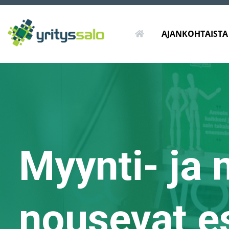
ETUSIVU
AJANKOHTAISTA
Myynti- ja 
nousevat es