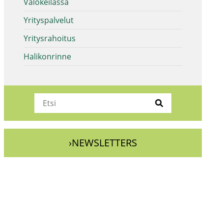
Valokeilassa
Yrityspalvelut
Yritysrahoitus
Halikonrinne
›NEWSLETTERS