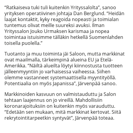
“Ratkaiseva tuki tuli kuitenkin Yrityssalolta”, sanoo
yrityksen operatiivinen johtaja Dan Berglund. “Heidän
laajat kontaktit, kyky reagoida nopeasti ja toimialan
tuntemus olivat meille suureksi avuksi. Ilman
Yrityssalon Jouko Urmaksen karismaa ja nopea
toimintaa istuisimme tälläkin hetkellä Suomenlahden
toisella puolella.”
Tuotanto ja muu toiminta jäi Saloon, mutta markkinat
ovat maailmalla, tärkeimpinä alueina EU ja Etelä-
Amerikka. “Näiltä alueilta löytyi kiinnostusta tuotteen
jälleenmyyntiin jo varhaisessa vaiheessa. Siihen
olemme vastanneet systemaattisella myyntityöllä.
Potentiaalia on myös Japanissa”, Järvenpää sanoo.
Markkinoiden kasvuun on valmistauduttu ja Salon
tehtaan laajennus on jo vireillä. Mahdollisiin
koronarajoituksiin on kuitenkin myös varauduttu.
“Edetään sen mukaan, mitä markkinat kertovat. Siitä
rekrytointitarpeetkin syntyvät”, Järvenpää toteaa.