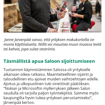
Janne Jarvenpää sanoo, että yrityksen makukorteilla on
monia käyttöalueita. Niillä voi maustaa muun muassa teetä
tai kahvia, jopa sulaa steariinia.
Täsmällistä apua Saloon sijoittumiseen
Tuotannon käynnistäminen Salossa oli yritykselle
aikanaan oikea ratkaisu. Maantieteellinen sijainti ja
taloudellinen etu ajoivat muiden vaihtoehtojen edelle.
Ajoitus ja ulkopuolinen tuki sinetöivät päätöksen.
“Nokian ja Microsoftin myllerryksen jälkeen Salon
seudulla oli tarjolla paljon työntekijöitä. Saimme myös
kaupungilta hyvin tukea yrityksen perustamiseksi”,
Järvenpää kertoo.