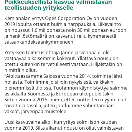
Poikkeuksellista kasvua valmistavan
teollisuuden yritykselle
Kemianalan yritys Opes Corporation Oy on vuoden
2019 lopulta ottanut huimia harppauksia. Liikevaihto
on noussut 1,6 miljoonasta noin 30 miljoonaan euroon
ja henkilöstömäärä on kasvanut reilu kymmenestä
sataankahdeksaankymmeneen.
Yrityksen toimitusjohtaja Janne Järvenpää ei ole
vastaavaa aikaisemmin kokenut. Yllättävä nousu on
otettu kuitenkin tervetulleesti vastaan. Hiljaistakin on
nimittäin ollut.
“Aloittaessamme Salossa vuonna 2014, toiminta lähti
nollasta. Toimimme jo silloin nykyisissä, vaikkakin
pienemmissä tiloissa. Tuotannon käynnistyttyä saimme
asiakkaita Suomesta ja Euroopan ulkopuoleltakin.
Sitten vuonna 2016 ilmeni, ettei tuotteiden myynti ollut
toivotulla tasolla, joten jouduimme vähentämään
väkeä”, Järvenpää muistelee.
Uusi kasvuvaihe alkoi, kun yritys solmi ison kaupan
vuonna 2019. Siitä alkanut nousu on ollut valmistavan