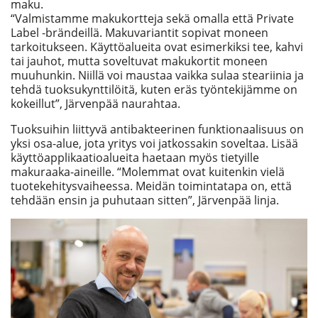
maku.
“Valmistamme makukortteja sekä omalla että Private
Label -brändeillä. Makuvariantit sopivat moneen
tarkoitukseen. Käyttöalueita ovat esimerkiksi tee, kahvi
tai jauhot, mutta soveltuvat makukortit moneen
muuhunkin. Niillä voi maustaa vaikka sulaa steariinia ja
tehdä tuoksukynttilöitä, kuten eräs työntekijämme on
kokeillut”, Järvenpää naurahtaa.
Tuoksuihin liittyvä antibakteerinen funktionaalisuus on
yksi osa-alue, jota yritys voi jatkossakin soveltaa. Lisää
käyttöapplikaatioalueita haetaan myös tietyille
makuraaka-aineille. “Molemmat ovat kuitenkin vielä
tuotekehitysvaiheessa. Meidän toimintatapa on, että
tehdään ensin ja puhutaan sitten”, Järvenpää linja.