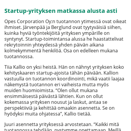
Startup-yrityksen matkassa alusta asti
Opes Corporation Oy:n tuotannon ytimessä ovat oikeat
ihmiset. Järvenpää ja Berglund ovat tyytyväisiä siihen,
kuinka hyviä työntekijöitä yrityksen ympärille on
syntynyt. Startup-toimintansa alussa he haastattelivat
rekrytoinnin yhteydessä yhden päivän aikana
kolmekymmentä henkilöä. Osa on edelleen mukana
tuotannossa.
Tiia Kallio on yksi heistä. Hän on nähnyt yrityksen koko
kehityskaaren startup-ajoista tähän päivään. Kallion
vastuulla on tuotannon koordinointi, mikä vaatii laajaa
näkemystä tuotannon eri vaiheista mutta myös
muiden huomioimista. “Olen ollut mukana
ensimmäisestä päivästä lähtien. Kun on ollut
kokemassa yrityksen nousut ja laskut, antaa se
perspektiiviä ja kehittää omaakin asennetta. Se on
hyödyksi muita ohjatessa”, Kallio tietää.
Juuri asennetta yrityksessä arvostetaan. “Kaikki mitä
tuotannossa tehdään, pystymme opettamaan. Meillä