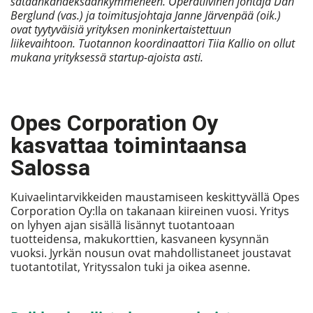
sataankahdeksaankymmeneen. Operatiivinen johtaja Dan
Berglund (vas.) ja toimitusjohtaja Janne Järvenpää (oik.)
ovat tyytyväisiä yrityksen moninkertaistettuun
liikevaihtoon. Tuotannon koordinaattori Tiia Kallio on ollut
mukana yrityksessä startup-ajoista asti.
Opes Corporation Oy
kasvattaa toimintaansa
Salossa
Kuivaelintarvikkeiden maustamiseen keskittyvällä Opes
Corporation Oy:lla on takanaan kiireinen vuosi. Yritys
on lyhyen ajan sisällä lisännyt tuotantoaan
tuotteidensa, makukorttien, kasvaneen kysynnän
vuoksi. Jyrkän nousun ovat mahdollistaneet joustavat
tuotantotilat, Yrityssalon tuki ja oikea asenne.