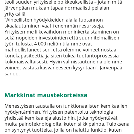
teollisuuden yritykselle poikkeuksellista – jotain mitä
Järvenpään mukaan tapaa normaalisti pelialan
yrityksillä.
“Aineellisten hyödykkeiden alalla tuotannon
skaalautuminen vaatii enemmän resursseja.
Yrityksemme liikevaihdon moninkertaistaminen on
sekä nopeiden investointien että suunnitelmallisen
työn tulosta. 4 000 neliön tilamme ovat
mahdollistaneet sen, että olemme voineet nostaa
konekapasiteettia ja siten tukea tuotantoprosessia
kokonaisvaltaisesti. Hyvin valmistautuneina olemme
voineet vastata kasvaneeseen kysyntään”, Järvenpää
sanoo.
Markkinat maustekorteissa
Menestyksen taustalla on funktionaalisten kemikaalien
hyödyntäminen. Yrityksen patentoitu teknologia
yhdistää kemikaaleja alustoihin, jotka hyödyntävät
muita painoteknologioita, kuten silkkipainoa. Tuloksena
on syntynyt tuotteita, joilla on haluttu funktio, kuten