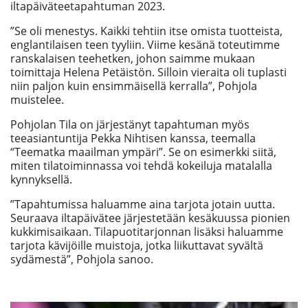
iltapäiväteetapahtuman 2023.
”Se oli menestys. Kaikki tehtiin itse omista tuotteista,
englantilaisen teen tyyliin. Viime kesänä toteutimme
ranskalaisen teehetken, johon saimme mukaan
toimittaja Helena Petäistön. Silloin vieraita oli tuplasti
niin paljon kuin ensimmäisellä kerralla”, Pohjola
muistelee.
Pohjolan Tila on järjestänyt tapahtuman myös
teeasiantuntija Pekka Nihtisen kanssa, teemalla
“Teematka maailman ympäri”. Se on esimerkki siitä,
miten tilatoiminnassa voi tehdä kokeiluja matalalla
kynnyksellä.
”Tapahtumissa haluamme aina tarjota jotain uutta.
Seuraava iltapäivätee järjestetään kesäkuussa pionien
kukkimisaikaan. Tilapuotitarjonnan lisäksi haluamme
tarjota kävijöille muistoja, jotka liikuttavat syvältä
sydämestä”, Pohjola sanoo.