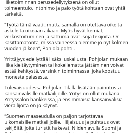
liiketoiminnan perusedellytyksenä on ollut
toimeentulo. Intohimo ja palo työtä kohtaan ovat yhtä
tärkeitä.
”Työtä tämä vaatii, mutta samalla on otettava oikeita
askeleita oikeaan aikaan. Myös hyvät kemiat,
verkostoituminen ja sattuma ovat isoja tekijöitä. On
käsittämätöntä, missä vaiheessa olemme jo nyt kolmen
vuoden jälkeen”, Pohjola pohtii.
Yrittäjyys edellyttää lisäksi uskallusta. Pohjolan mukaan
liika kieltäytyminen tai kokeilematta jättäminen voivat
estää kehitystä, varsinkin toiminnassa, joka koostuu
monesta palasesta.
Tulevaisuudessa Pohjolan Tilalla lisätään painotusta
kansainvälisille matkailijoille. Yritys on ollut mukana
Yrityssalon hankkeissa, ja ensimmäisiä kansainvälisiä
vierailijoita on jo käynyt.
”Suomen maaseudulla on paljon tarjottavaa
ulkomaisille matkailijoille. Hiljaisuus ja puhtaus ovat
tekijöitä, joita turistit hakevat. Niiden avulla Suomi ja