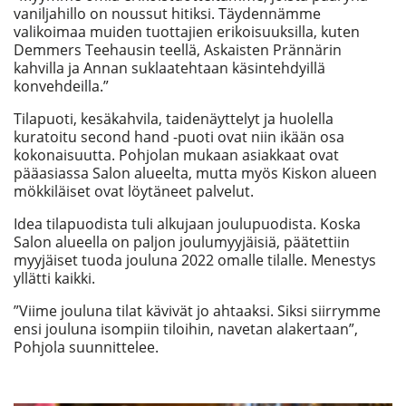
vaniljahillo on noussut hitiksi. Täydennämme
valikoimaa muiden tuottajien erikoisuuksilla, kuten
Demmers Teehausin teellä, Askaisten Prännärin
kahvilla ja Annan suklaatehtaan käsintehdyillä
konvehdeilla.”
Tilapuoti, kesäkahvila, taidenäyttelyt ja huolella
kuratoitu second hand -puoti ovat niin ikään osa
kokonaisuutta. Pohjolan mukaan asiakkaat ovat
pääasiassa Salon alueelta, mutta myös Kiskon alueen
mökkiläiset ovat löytäneet palvelut.
Idea tilapuodista tuli alkujaan joulupuodista. Koska
Salon alueella on paljon joulumyyjäisiä, päätettiin
myyjäiset tuoda jouluna 2022 omalle tilalle. Menestys
yllätti kaikki.
”Viime jouluna tilat kävivät jo ahtaaksi. Siksi siirrymme
ensi jouluna isompiin tiloihin, navetan alakertaan”,
Pohjola suunnittelee.