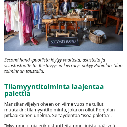
Second hand -puodista löytyy vaatteita, asusteita ja
sisustustuotteita. Kestävyys ja kierrätys näkyy Pohjolan Tilan
toiminnan taustalla.
Tilamyyntitoiminta laajentaa
palettia
Mansikanviljelyn oheen on viime vuosina tullut
muutakin: tilamyyntitoiminta, joka on ollut Pohjolan
pitkäaikainen unelma. Se täydentää “isoa palettia”.
“Myymme omia erikoistuotteitamme, joista päärynä-