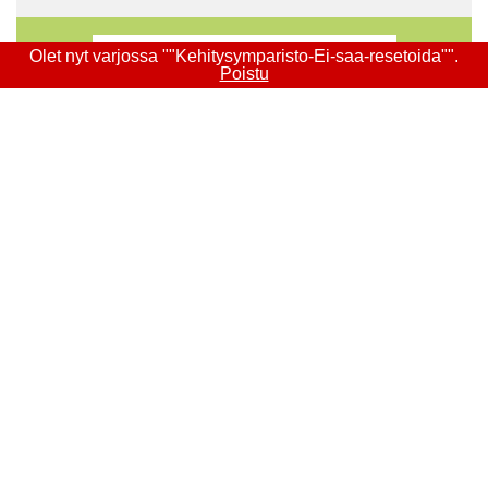
Olet nyt varjossa ""Kehitysymparisto-Ei-saa-resetoida"".
Poistu
›NEWSLETTERS