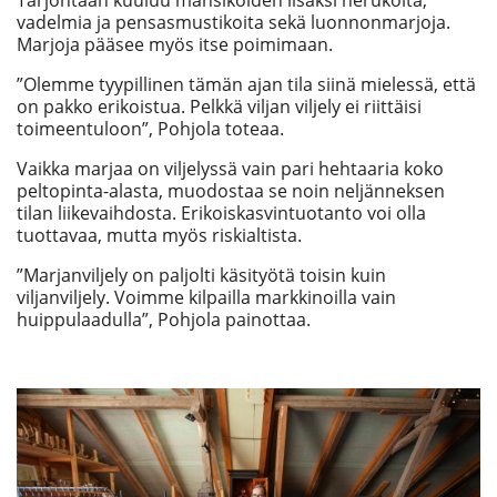
Tarjontaan kuuluu mansikoiden lisäksi herukoita,
vadelmia ja pensasmustikoita sekä luonnonmarjoja.
Marjoja pääsee myös itse poimimaan.
”Olemme tyypillinen tämän ajan tila siinä mielessä, että
on pakko erikoistua. Pelkkä viljan viljely ei riittäisi
toimeentuloon”, Pohjola toteaa.
Vaikka marjaa on viljelyssä vain pari hehtaaria koko
peltopinta-alasta, muodostaa se noin neljänneksen
tilan liikevaihdosta. Erikoiskasvintuotanto voi olla
tuottavaa, mutta myös riskialtista.
”Marjanviljely on paljolti käsityötä toisin kuin
viljanviljely. Voimme kilpailla markkinoilla vain
huippulaadulla”, Pohjola painottaa.