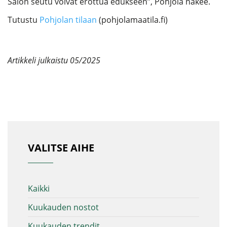
Salon seutu voivat erottua edukseen”, Pohjola näkee.
Tutustu
Pohjolan tilaan
(pohjolamaatila.fi)
Artikkeli julkaistu 05/2025
VALITSE AIHE
Kaikki
Kuukauden nostot
Kuukauden trendit