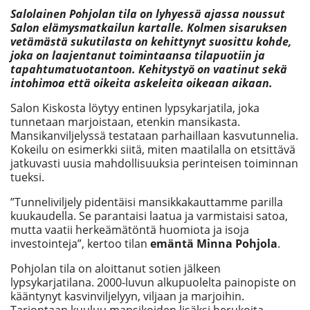
Salolainen Pohjolan tila on lyhyessä ajassa noussut
Salon elämysmatkailun kartalle. Kolmen sisaruksen
vetämästä sukutilasta on kehittynyt suosittu kohde,
joka on laajentanut toimintaansa tilapuotiin ja
tapahtumatuotantoon. Kehitystyö on vaatinut sekä
intohimoa että oikeita askeleita oikeaan aikaan.
Salon Kiskosta löytyy entinen lypsykarjatila, joka
tunnetaan marjoistaan, etenkin mansikasta.
Mansikanviljelyssä testataan parhaillaan kasvutunnelia.
Kokeilu on esimerkki siitä, miten maatilalla on etsittävä
jatkuvasti uusia mahdollisuuksia perinteisen toiminnan
tueksi.
”Tunneliviljely pidentäisi mansikkakauttamme parilla
kuukaudella. Se parantaisi laatua ja varmistaisi satoa,
mutta vaatii herkeämätöntä huomiota ja isoja
investointeja”, kertoo tilan
emäntä Minna Pohjola
.
Pohjolan tila on aloittanut sotien jälkeen
lypsykarjatilana. 2000-luvun alkupuolelta painopiste on
kääntynyt kasvinviljelyyn, viljaan ja marjoihin.