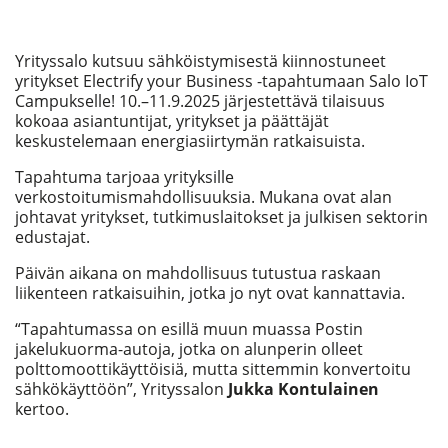
Yrityssalo kutsuu sähköistymisestä kiinnostuneet
yritykset Electrify your Business -tapahtumaan Salo IoT
Campukselle! 10.–11.9.2025 järjestettävä tilaisuus
kokoaa asiantuntijat, yritykset ja päättäjät
keskustelemaan energiasiirtymän ratkaisuista.
Tapahtuma tarjoaa yrityksille
verkostoitumismahdollisuuksia. Mukana ovat alan
johtavat yritykset, tutkimuslaitokset ja julkisen sektorin
edustajat.
Päivän aikana on mahdollisuus tutustua raskaan
liikenteen ratkaisuihin, jotka jo nyt ovat kannattavia.
“Tapahtumassa on esillä muun muassa Postin
jakelukuorma-autoja, jotka on alunperin olleet
polttomoottikäyttöisiä, mutta sittemmin konvertoitu
sähkökäyttöön”, Yrityssalon
Jukka Kontulainen
kertoo.