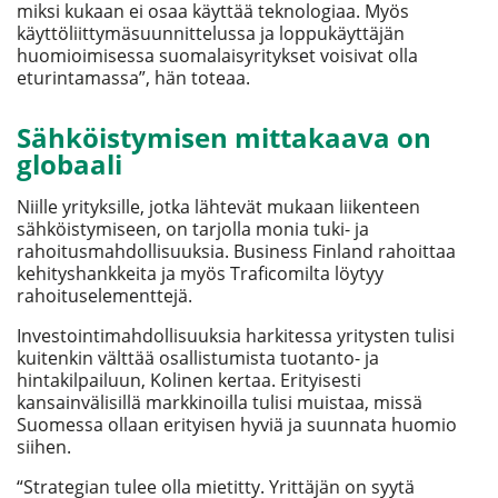
miksi kukaan ei osaa käyttää teknologiaa. Myös
käyttöliittymäsuunnittelussa ja loppukäyttäjän
huomioimisessa suomalaisyritykset voisivat olla
eturintamassa”, hän toteaa.
Sähköistymisen mittakaava on
globaali
Niille yrityksille, jotka lähtevät mukaan liikenteen
sähköistymiseen, on tarjolla monia tuki- ja
rahoitusmahdollisuuksia. Business Finland rahoittaa
kehityshankkeita ja myös Traficomilta löytyy
rahoituselementtejä.
Investointimahdollisuuksia harkitessa yritysten tulisi
kuitenkin välttää osallistumista tuotanto- ja
hintakilpailuun, Kolinen kertaa. Erityisesti
kansainvälisillä markkinoilla tulisi muistaa, missä
Suomessa ollaan erityisen hyviä ja suunnata huomio
siihen.
“Strategian tulee olla mietitty. Yrittäjän on syytä