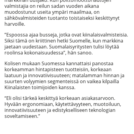
valmistajia on reilun sadan vuoden aikana
muodostunut useita ympäri maailmaa, on
sähkövalmisteiden tuotanto toistaiseksi keskittynyt
harvoille.
”Espoossa ajaa busseja, jotka ovat kiinalaisvalmisteisia.
Siksi tämä on kriittinen hetki Suomelle, kun markkina
jaetaan uudestaan. Suomalaisyritysten tulisi löytää
roolinsa kokonaisuudessa”, hän sanoo.
Kolisen mukaan Suomessa kannattaisi panostaa
korkeamman hintapisteen tuotteisiin, korkeaan
laatuun ja innovatiivisuuteen; matalamman hinnan ja
suurten volyymien segmenteissä on vaikea kilpailla
Kiinalaisten toimijoiden kanssa.
“Eli olisi tärkeä keskittyä korkeaan asiakasarvoon.
Hyvään ergonomiaan, käytettävyyteen, muotoiluun,
innovatiivisuuteen ja edistykselliseen teknologian
soveltamiseen.”