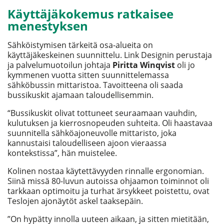
Käyttäjäkokemus ratkaisee
menestyksen
Sähköistymisen tärkeitä osa-alueita on
käyttäjäkeskeinen suunnittelu. Link Designin perustaja
ja palvelumuotoilun johtaja
Piritta Winqvist
oli jo
kymmenen vuotta sitten suunnittelemassa
sähköbussin mittaristoa. Tavoitteena oli saada
bussikuskit ajamaan taloudellisemmin.
“Bussikuskit olivat tottuneet seuraamaan vauhdin,
kulutuksen ja kierrosnopeuden suhteita. Oli haastavaa
suunnitella sähköajoneuvolle mittaristo, joka
kannustaisi taloudelliseen ajoon vieraassa
kontekstissa”, hän muistelee.
Kolinen nostaa käytettävyyden rinnalle ergonomian.
Siinä missä 80-luvun autoissa ohjaamon toiminnot oli
tarkkaan optimoitu ja turhat ärsykkeet poistettu, ovat
Teslojen ajonäytöt askel taaksepäin.
”On hypätty innolla uuteen aikaan, ja sitten mietitään,