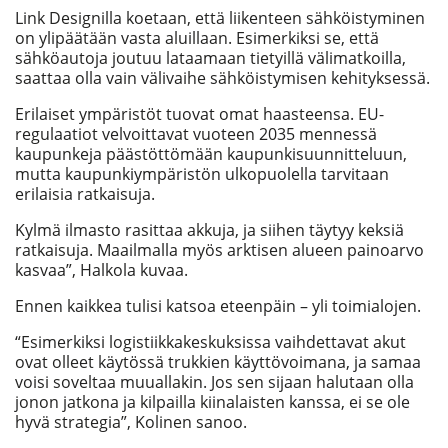
Link Designilla koetaan, että liikenteen sähköistyminen
on ylipäätään vasta aluillaan. Esimerkiksi se, että
sähköautoja joutuu lataamaan tietyillä välimatkoilla,
saattaa olla vain välivaihe sähköistymisen kehityksessä.
Erilaiset ympäristöt tuovat omat haasteensa. EU-
regulaatiot velvoittavat vuoteen 2035 mennessä
kaupunkeja päästöttömään kaupunkisuunnitteluun,
mutta kaupunkiympäristön ulkopuolella tarvitaan
erilaisia ratkaisuja.
Kylmä ilmasto rasittaa akkuja, ja siihen täytyy keksiä
ratkaisuja. Maailmalla myös arktisen alueen painoarvo
kasvaa”, Halkola kuvaa.
Ennen kaikkea tulisi katsoa eteenpäin – yli toimialojen.
“Esimerkiksi logistiikkakeskuksissa vaihdettavat akut
ovat olleet käytössä trukkien käyttövoimana, ja samaa
voisi soveltaa muuallakin. Jos sen sijaan halutaan olla
jonon jatkona ja kilpailla kiinalaisten kanssa, ei se ole
hyvä strategia”, Kolinen sanoo.