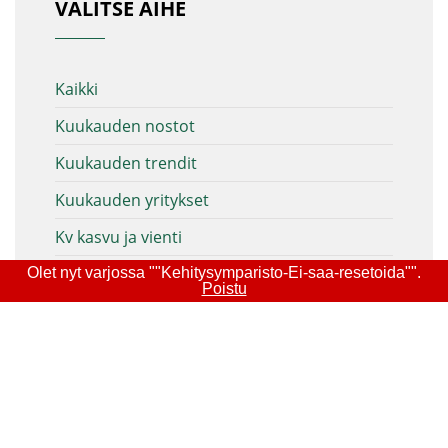
VALITSE AIHE
Kaikki
Kuukauden nostot
Kuukauden trendit
Kuukauden yritykset
Kv kasvu ja vienti
Matkailu
Olet nyt varjossa ""Kehitysymparisto-Ei-saa-resetoida"".
Poistu
Projektit/hankkeet
Ruokaketju
Tekoäly
Teollisuus