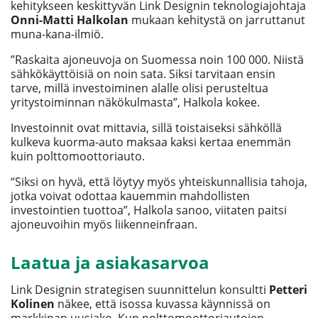
kehitykseen keskittyvän Link Designin teknologiajohtaja
Onni-Matti Halkolan
mukaan kehitystä on jarruttanut
muna-kana-ilmiö.
”Raskaita ajoneuvoja on Suomessa noin 100 000. Niistä
sähkökäyttöisiä on noin sata. Siksi tarvitaan ensin
tarve, millä investoiminen alalle olisi perusteltua
yritystoiminnan näkökulmasta”, Halkola kokee.
Investoinnit ovat mittavia, sillä toistaiseksi sähköllä
kulkeva kuorma-auto maksaa kaksi kertaa enemmän
kuin polttomoottoriauto.
“Siksi on hyvä, että löytyy myös yhteiskunnallisia tahoja,
jotka voivat odottaa kauemmin mahdollisten
investointien tuottoa”, Halkola sanoo, viitaten paitsi
ajoneuvoihin myös liikenneinfraan.
Laatua ja asiakasarvoa
Link Designin strategisen suunnittelun konsultti
Petteri
Kolinen
näkee, että isossa kuvassa käynnissä on
markkinan uusjako. Kun polttomoottoriautojen