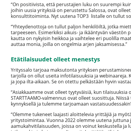
“On positiivista, että perustajien luku on suurempi kui
joihin uusia yrityksiä on perustettu Salossa, ovat olle
konsulttitoiminta. Nyt uutena TOP3 listalle on tullut s
“Yhteydenottoja on tullut paljon henkilöiltä, jotka mie
tarpeeseen. Esimerkiksi
aikuis- ja ikääntyvän väestön
kautta on nykyisin heikkoa ja vaihtelee eri puolilla maa
auttaa monia, joilla on ongelmia arjen jaksamisessa.”
Etätilaisuudet olleet menestys
Yrityssalo tarjoaa maksutonta yrityksen perustamisneuv
tarjolla on ollut useita infotilaisuuksia ja webinaar
ja jopa ilta-aikaan. Se on otettu pelkästään hyvin vasta
“Asiakkaamme ovat olleet tyytyväisiä, kun tilaisuuksia 
STARTTAAMO-valmennus ovat olleet suosittuja. Niissä 
kynnyksellä ja tulemme tarjoamaan vastaisuudessakin
“Olemme tukeneet laajasti aloittelevia yrittäjiä ja myöt
yritystoimintaa. Vuonna 2022 olemme uutena juttuna jä
aamukahvitilaisuuden, joissa on voinut keskustella ja