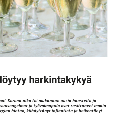
ä löytyy harkintakykyä
ljon! Korona-aika toi mukanaan uusia haasteita ja
avuusongelmat ja työvoimapula ovat rasittaneet monia
rgian hintaa, kiihdyttänyt inflaatiota ja heikentänyt