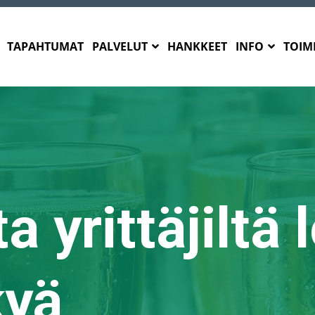
TAPAHTUMAT
PALVELUT
HANKKEET
INFO
TOIMI
a yrittäjiltä 
kyä