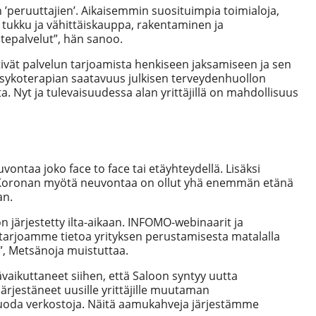
n ’peruuttajien’. Aikaisemmin suosituimpia toimialoja,
et tukku ja vähittäiskauppa, rakentaminen ja
otepalvelut”, hän sanoo.
ttivät palvelun tarjoamista henkiseen jaksamiseen ja sen
 psykoterapian saatavuus julkisen terveydenhuollon
ta
. Nyt ja tulevaisuudessa alan yrittäjillä on mahdollisuus
ontaa joko face to face tai etäyhteydellä. Lisäksi
eja. Koronan myötä neuvontaa on ollut yhä enemmän etänä
an.
on järjestetty ilta-aikaan. INFOMO-webinaarit ja
tarjoamme tietoa yrityksen perustamisesta matalalla
”, Metsänoja muistuttaa.
ävaikuttaneet siihen, että Saloon syntyy uutta
rjestäneet uusille yrittäjille muutaman
 luoda verkostoja. Näitä aamukahveja järjestämme