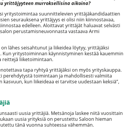
u yrittäjyyteen murroksellisina aikoina?
osi yritystoimintaa suunnittelevien yrittäjäkandidaattien
sien seurauksena yrittäjyys ei olisi niin kiinnostavaa,
iinnostaa edelleen. Aloittavat yrittäjät haluavat selvästi
ityssalon perustamisneuvonnasta vastaava Armi
 lähes seisahtunut ja liikeidea löytyy, yrittäjäksi
ään. Kun yritystoiminnan käynnistyminen kestää kauemmin
 reittejä liiketoimintaan.
eenotettava tapa ryhtyä yrittäjäksi on myös yrityskauppa.
sti perehdytystä toimintaan ja mahdollisesti valmiita
n kasvuun, kun liikeideaa ei tarvitse uudestaan keksiä”,
äjiä
saasti uusia yrittäjiä. Metsänoja laskee niitä vuosittain
kaan uusia yrityksiä on perustettu Saloon hieman
kautettu tänä vuonna suhteessa vähemmän.