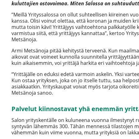
kuluttajien ostovoimaa. Miten Salossa on suhtaudutt
’’Meillä Yrityssalossa on ollut suhteellisen kiireinen vu
kanssa. Olisi voinut olettaa, että koronan ja muiden krii
mutta toisin kävi! Yrittäjyys vaihtoehtona palkkatyölle k
varmistua siitä, että yrittäjyys kannattaa”, kertoo Yr
Metsänoja.
Armi Metsänoja pitää kehitystä terveenä. Kun maailma on
aikovat ovat voineet kunnolla suunnitella yrittäjyytt
kuin aikaisemmin, voi yrittäjä harkita eri vaihtoehtoja ja
“Yrittäjälle on eduksi edetä varmoin askelin. Yksi vart
Kun ostaa yrityksen, joka on jo itselle tuttu, saa helpo
asiakkaatkin. Yrityskaupat voivat myös tarjota oikoreiti
Metsänoja sanoo.
Palvelut kiinnostavat yhä enemmän yritt
Salon yrityskentälle on kuluneena vuonna ilmestynyt run
syntyvän lähemmäs 300. Tähän mennessä tilastojen mu
vähemmän kuin viime vuonna, mutta yrityksiä on lak