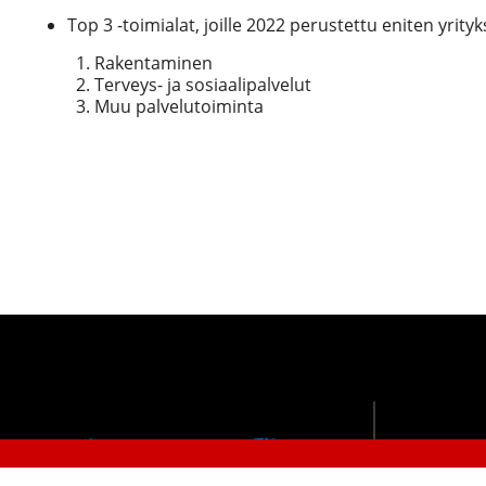
Top 3 -toimialat, joille 2022 perustettu eniten yrity
Rakentaminen
Terveys- ja sosiaalipalvelut
Muu palvelutoiminta
VISIT A
Joensuun