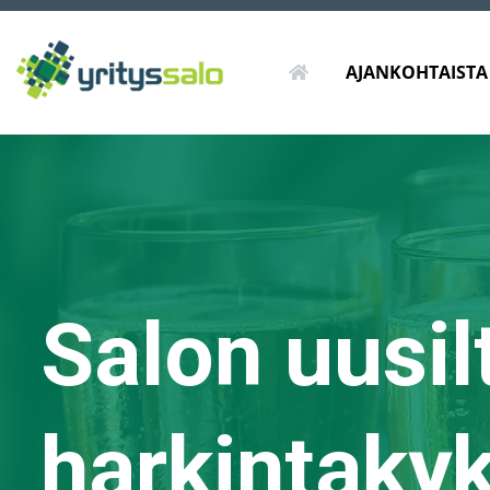
ETUSIVU
AJANKOHTAISTA
Salon uusilt
harkintaky