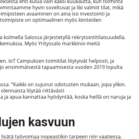
töksestä ehti kulua vain kaksi kuukautta, kun toiminta
mintaamme hyvin soveltuvat ja liki valmiit tilat, mikä
mipisteen avaaminen on aina iso investointi ja
 toimipiste on optimaalinen myös kiinteiden
a kolmella Salossa järjestetyllä rekrytointitilaisuudella.
kemuksia. Myös Yrityssalo markkinoi meitä
en. IoT Campuksen toimitilat löytyivät helposti, ja
sa jo ensimmäisestä tapaamisesta vuoden 2019 lopulta
nssa. ”Kaikki on sujunut odotusten mukaan, jopa ylikin.
 olennaista löytää riittävästi
ja ja apua kannattaa hyödyntää, koska heillä on naruja ja
lujen kasvuun
 lisätä työvoimaa nopeastikin tarpeen niin vaatiessa.