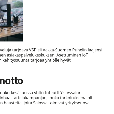
alveluja tarjoava VSP eli Vakka-Suomen Puhelin laajensi
nen asiakaspalvelukeskuksen. Asettuminen IoT
n kehityssuunta tarjoaa yhtiölle hyvät
notto
Touko-kesäkuussa yhtiö toteutti Yrityssalon
inhaastattelukampanjan, jonka tarkoituksena oli
haasteita, joita Salossa toimivat yritykset ovat