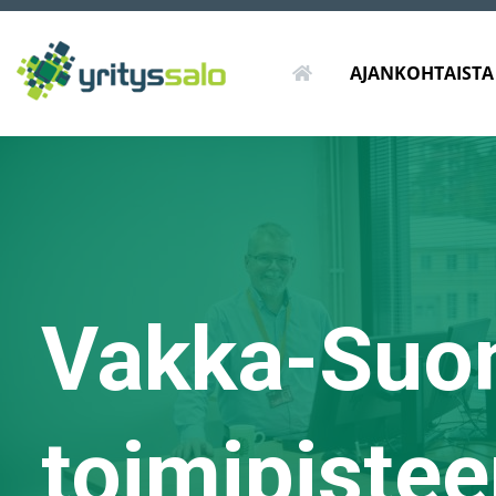
ETUSIVU
AJANKOHTAISTA
Vakka-Suom
toimipiste