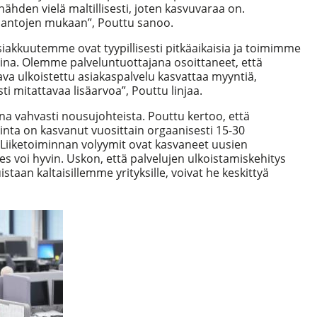
hden vielä maltillisesti, joten kasvuvaraa on.
iantojen mukaan”, Pouttu sanoo.
siakkuutemme ovat tyypillisesti pitkäaikaisia ja toimimme
na. Olemme palveluntuottajana osoittaneet, että
va ulkoistettu asiakaspalvelu kasvattaa myyntiä,
ti mitattavaa lisäarvoa”, Pouttu linjaa.
tana vahvasti nousujohteista. Pouttu kertoo, että
inta on kasvanut vuosittain orgaanisesti 15-30
”Liiketoiminnan volyymit ovat kasvaneet uusien
s voi hyvin. Uskon, että palvelujen ulkoistamiskehitys
staan kaltaisillemme yrityksille, voivat he keskittyä