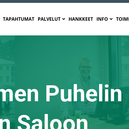
TAPAHTUMAT
PALVELUT
HANKKEET
INFO
TOIMI
en Puhelin 
en Saloon