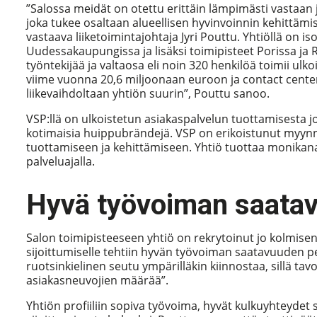
”Salossa meidät on otettu erittäin lämpimästi vasta
joka tukee osaltaan alueellisen hyvinvoinnin kehittämis
vastaava liiketoimintajohtaja Jyri Pouttu. Yhtiöllä on 
Uudessakaupungissa ja lisäksi toimipisteet Porissa ja 
työntekijää ja valtaosa eli noin 320 henkilöä toimii ulko
viime vuonna 20,6 miljoonaan euroon ja contact center
liikevaihdoltaan yhtiön suurin”, Pouttu sanoo.
VSP:llä on ulkoistetun asiakaspalvelun tuottamisesta 
kotimaisia huippubrändejä. VSP on erikoistunut myynni
tuottamiseen ja kehittämiseen. Yhtiö tuottaa monikanav
palveluajalla.
Hyvä työvoiman saatav
Salon toimipisteeseen yhtiö on rekrytoinut jo kolmise
sijoittumiselle tehtiin hyvän työvoiman saatavuuden pe
ruotsinkielinen seutu ympärilläkin kiinnostaa, sillä ta
asiakasneuvojien määrää”.
Yhtiön profiiliin sopiva työvoima, hyvät kulkuyhteydet 