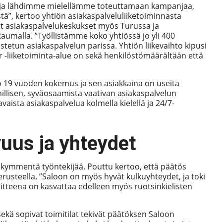
an ja lähdimme mielellämme toteuttamaan kampanjaa,
tä”, kertoo yhtiön asiakaspalveluliiketoiminnasta
isot asiakaspalvelukeskukset myös Turussa ja
Raumalla. ”Työllistämme koko yhtiössä jo yli 400
istetun asiakaspalvelun parissa. Yhtiön liikevaihto kipusi
 -liiketoiminta-alue on sekä henkilöstömäärältään että
jo 19 vuoden kokemus ja sen asiakkaina on useita
llisen, syväosaamista vaativan asiakaspalvelun
aista asiakaspalvelua kolmella kielellä ja 24/7-
uus ja yhteydet
nkymmentä työntekijää. Pouttu kertoo, että päätös
rusteella. ”Saloon on myös hyvät kulkuyhteydet, ja toki
voitteena on kasvattaa edelleen myös ruotsinkielisten
sekä sopivat toimitilat tekivät päätöksen Saloon