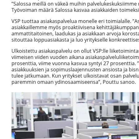
”Salossa meillä on väkeä muihin palvelukeskuksiimme nä
Työvoiman määrä Salossa kasvaa asiakkaiden toimeks
VSP tuottaa asiakaspalvelua monelle eri toimialalle. ”A
asiakkaillemme myös proaktiivisena kehittäjäkumppani
ammattitaitoinen, laadukas ja asiakkaan arvoja korosta
sitouttaa loppuasiakasta ja luo yritykselle konkreettises
Ulkoistettu asiakaspalvelu on ollut VSP:lle liiketoimin
viimeisen viiden vuoden aikana asiakaspalveluliiketoim
prosenttia, viime vuonna kasvua syntyi 27 prosenttia. 
asiakkuuksien ja sopimuslaajennusten ansiosta ja bisne
tulee jatkumaan. Kun yritykset ulkoistavat osan palvelui
paremmin omaan ydinosaamiseensa”, Pouttu sanoo.