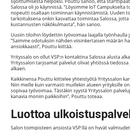
sijoittumisesta helpoksi. Pouttu sanoo, että starttipää
Salossa oli jo käynnissä. ”Löysimme IoT Campukselta toi
nopeutti osaltaan toiminnan käynnistämistä. Uuden toi
tarkoituksena onkin kasvattaa toimintaa Salossa, jotta
kustannusten näkökulmasta”, hän sanoo.
Uusiin tiloihin löydettiin työvoimaa laajalla työnhaulla j
”Saimme odotuksiin nähden viisinkertaisen määrän ha
ansiokkaasti”, Pouttu kiittää.
Yrityssalo on ollut VSP:n kontaktina Salossa alusta alka
Yrityssalon tarjoamat palvelut olivat yhtiössä tiedos
alkaen.
Kaikkinensa Pouttu kiittelee yhteistyötä Yrityssalon ka
Niin meille kuin varmasti muillekin alueen yrityksille on
sopivaa työvoimaa. Tästäkin syystä Yrityssalon palvelu
kanavia moniin paikkoihin”, Pouttu toteaa.
Luottoa ulkoistuspalve
Salon toimipisteen ansiosta VSP:llä on hyvät valmiudet