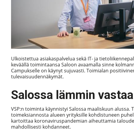
Ulkoistettua asiakaspalvelua sekä IT- ja tietoliikennep
keväällä toimintaansa Saloon avaamalla sinne kolman
Campukselle on käynyt sujuvasti. Toimialan positiivine
tulevaisuudennäkymät.
Salossa lämmin vastaa
VSP:n toiminta käynnistyi Salossa maaliskuun alussa. 
toimeksiannosta alueen yrityksille kohdistuneen puhel
kartoittaa koronaviruspandemian aiheuttamia talouden 
mahdollisesti kohdanneet.