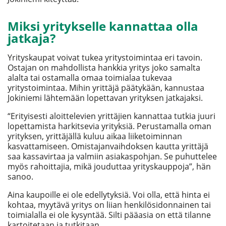
Miksi yritykselle kannattaa olla
jatkaja?
Yrityskaupat voivat tukea yritystoimintaa eri tavoin.
Ostajan on mahdollista hankkia yritys joko samalta
alalta tai ostamalla omaa toimialaa tukevaa
yritystoimintaa. Mihin yrittäjä päätykään, kannustaa
Jokiniemi lähtemään lopettavan yrityksen jatkajaksi.
“Erityisesti aloittelevien yrittäjien kannattaa tutkia juuri
lopettamista harkitsevia yrityksiä. Perustamalla oman
yrityksen, yrittäjällä kuluu aikaa liiketoiminnan
kasvattamiseen. Omistajanvaihdoksen kautta yrittäjä
saa kassavirtaa ja valmiin asiakaspohjan. Se puhuttelee
myös rahoittajia, mikä jouduttaa yrityskauppoja”, hän
sanoo.
Aina kaupoille ei ole edellytyksiä. Voi olla, että hinta ei
kohtaa, myytävä yritys on liian henkilösidonnainen tai
toimialalla ei ole kysyntää. Silti pääasia on että tilanne
kartoitetaan ja tutkitaan.