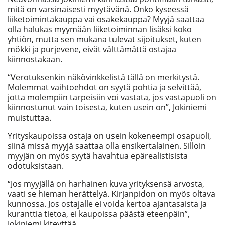
mitä on varsinaisesti myytävänä. Onko kyseessä
liiketoimintakauppa vai osakekauppa? Myyjä saattaa
olla halukas myymään liiketoiminnan lisäksi koko
yhtiön, mutta sen mukana tulevat sijoitukset, kuten
mökki ja purjevene, eivät välttämättä ostajaa
kiinnostakaan.
“Verotuksenkin näkövinkkelistä tällä on merkitystä.
Molemmat vaihtoehdot on syytä pohtia ja selvittää,
jotta molempiin tarpeisiin voi vastata, jos vastapuoli on
kiinnostunut vain toisesta, kuten usein on”, Jokiniemi
muistuttaa.
Yrityskaupoissa ostaja on usein kokeneempi osapuoli,
siinä missä myyjä saattaa olla ensikertalainen. Silloin
myyjän on myös syytä havahtua epärealistisista
odotuksistaan.
“Jos myyjällä on harhainen kuva yrityksensä arvosta,
vaati se hieman herättelyä. Kirjanpidon on myös oltava
kunnossa. Jos ostajalle ei voida kertoa ajantasaista ja
kuranttia tietoa, ei kaupoissa päästä eteenpäin”,
Jokiniemi kiteyttää.