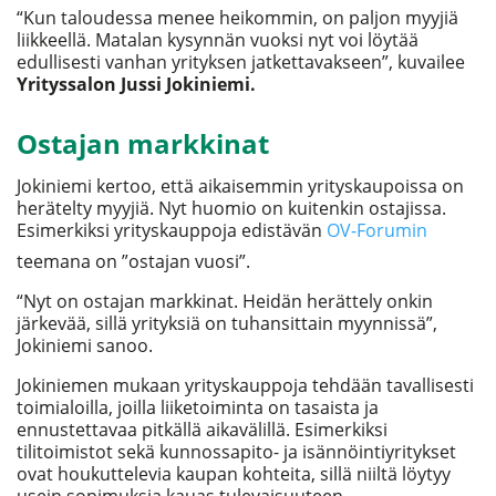
“Kun taloudessa menee heikommin, on paljon myyjiä
liikkeellä. Matalan kysynnän vuoksi nyt voi löytää
edullisesti vanhan yrityksen jatkettavakseen”, kuvailee
Yrityssalon Jussi Jokiniemi.
Ostajan markkinat
Jokiniemi kertoo, että aikaisemmin yrityskaupoissa on
herätelty myyjiä. Nyt huomio on kuitenkin ostajissa.
Esimerkiksi yrityskauppoja edistävän
OV-Forumin
teemana on ”ostajan vuosi”.
“Nyt on ostajan markkinat. Heidän herättely onkin
järkevää, sillä yrityksiä on tuhansittain myynnissä”,
Jokiniemi sanoo.
Jokiniemen mukaan yrityskauppoja tehdään tavallisesti
toimialoilla, joilla liiketoiminta on tasaista ja
ennustettavaa pitkällä aikavälillä. Esimerkiksi
tilitoimistot sekä kunnossapito- ja isännöintiyritykset
ovat houkuttelevia kaupan kohteita, sillä niiltä löytyy