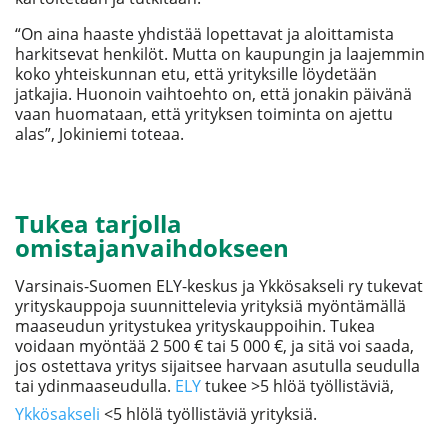
“On aina haaste yhdistää lopettavat ja aloittamista
harkitsevat henkilöt. Mutta on kaupungin ja laajemmin
koko yhteiskunnan etu, että yrityksille löydetään
jatkajia. Huonoin vaihtoehto on, että jonakin päivänä
vaan huomataan, että yrityksen toiminta on ajettu
alas”, Jokiniemi toteaa.
Tukea tarjolla
omistajanvaihdokseen
Varsinais-Suomen ELY-keskus ja Ykkösakseli ry tukevat
yrityskauppoja suunnittelevia yrityksiä myöntämällä
maaseudun yritystukea yrityskauppoihin. Tukea
voidaan myöntää 2 500 € tai 5 000 €, ja sitä voi saada,
jos ostettava yritys sijaitsee harvaan asutulla seudulla
tai ydinmaaseudulla.
ELY
tukee >5 hlöä työllistäviä,
Ykkösakseli
<5 hlölä työllistäviä yrityksiä.