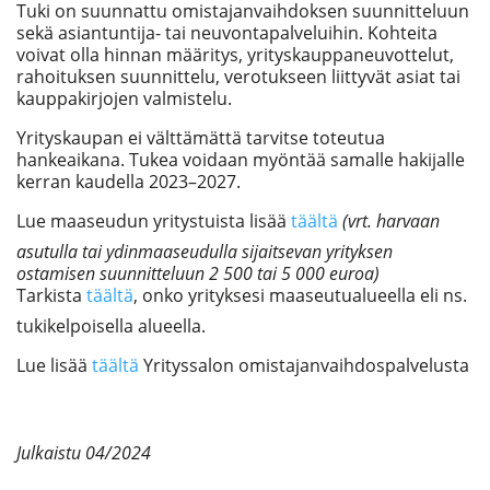
Tuki on suunnattu omistajanvaihdoksen suunnitteluun
sekä asiantuntija- tai neuvontapalveluihin. Kohteita
voivat olla hinnan määritys, yrityskauppaneuvottelut,
rahoituksen suunnittelu, verotukseen liittyvät asiat tai
kauppakirjojen valmistelu.
Yrityskaupan ei välttämättä tarvitse toteutua
hankeaikana. Tukea voidaan myöntää samalle hakijalle
kerran kaudella 2023–2027.
Lue maaseudun yritystuista lisää
täältä
(vrt. harvaan
asutulla tai ydinmaaseudulla sijaitsevan yrityksen
ostamisen suunnitteluun 2 500 tai 5 000 euroa)
Tarkista
täältä
, onko yrityksesi maaseutualueella eli ns.
tukikelpoisella alueella.
Lue lisää
täältä
Yrityssalon omistajanvaihdospalvelusta
Julkaistu 04/2024