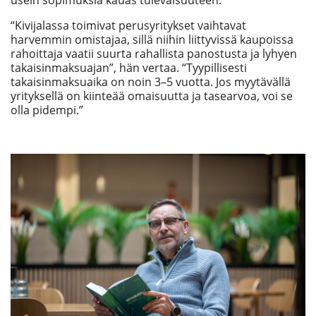
usein sopimuksia kauas tulevaisuuteen.
“Kivijalassa toimivat perusyritykset vaihtavat
harvemmin omistajaa, sillä niihin liittyvissä kaupoissa
rahoittaja vaatii suurta rahallista panostusta ja lyhyen
takaisinmaksuajan”, hän vertaa. “Tyypillisesti
takaisinmaksuaika on noin 3–5 vuotta. Jos myytävällä
yrityksellä on kiinteää omaisuutta ja tasearvoa, voi se
olla pidempi.”