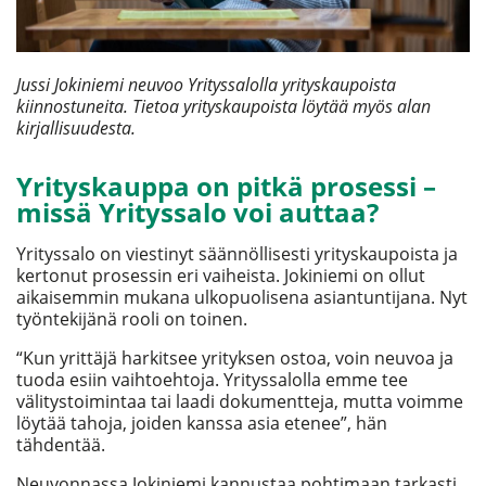
Jussi Jokiniemi neuvoo Yrityssalolla yrityskaupoista
kiinnostuneita. Tietoa yrityskaupoista löytää myös alan
kirjallisuudesta.
Yrityskauppa on pitkä prosessi –
missä Yrityssalo voi auttaa?
Yrityssalo on viestinyt säännöllisesti yrityskaupoista ja
kertonut prosessin eri vaiheista. Jokiniemi on ollut
aikaisemmin mukana ulkopuolisena asiantuntijana. Nyt
työntekijänä rooli on toinen.
“Kun yrittäjä harkitsee yrityksen ostoa, voin neuvoa ja
tuoda esiin vaihtoehtoja. Yrityssalolla emme tee
välitystoimintaa tai laadi dokumentteja, mutta voimme
löytää tahoja, joiden kanssa asia etenee”, hän
tähdentää.
Neuvonnassa Jokiniemi kannustaa pohtimaan tarkasti,