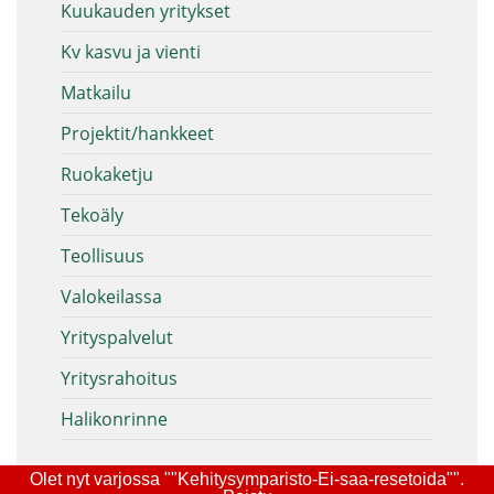
Kuukauden yritykset
Kv kasvu ja vienti
Matkailu
Projektit/hankkeet
Ruokaketju
Tekoäly
Teollisuus
Valokeilassa
Yrityspalvelut
Yritysrahoitus
Halikonrinne
Olet nyt varjossa ""Kehitysymparisto-Ei-saa-resetoida"".