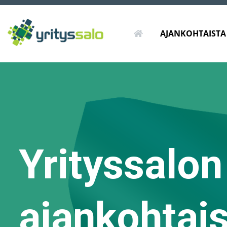
ETUSIVU
AJANKOHTAISTA
Yrityssalon
ajankohtai