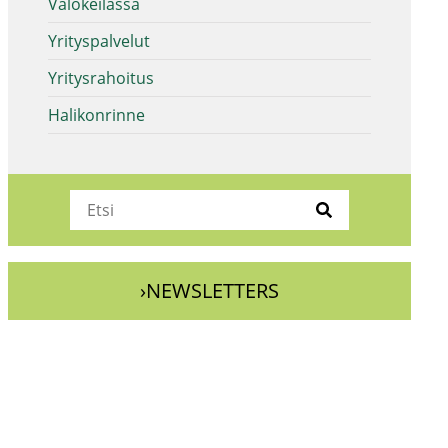
Valokeilassa
Yrityspalvelut
Yritysrahoitus
Halikonrinne
›NEWSLETTERS