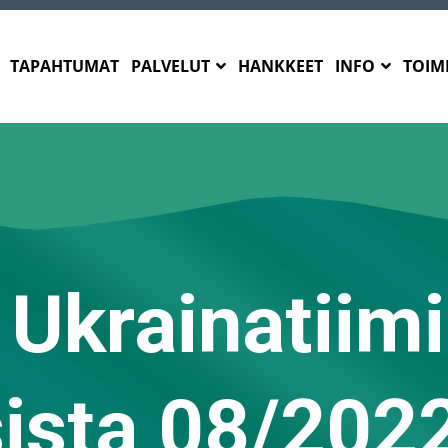
TAPAHTUMAT
PALVELUT
HANKKEET
INFO
TOIMI
 Ukrainatiimi
sista 08/202