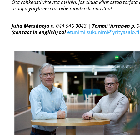
Ota rohkeasti yhteyttä meihin, jos sinua kiinnostaa tarjota uk
osaajia yritykseesi tai aihe muuten kiinnostaa!
Juha Metsänoja
p. 044 546 0043 |
Tommi Virtanen
p. 0
(contact in english) tai
etunimi.sukunimi@yrityssalo.fi