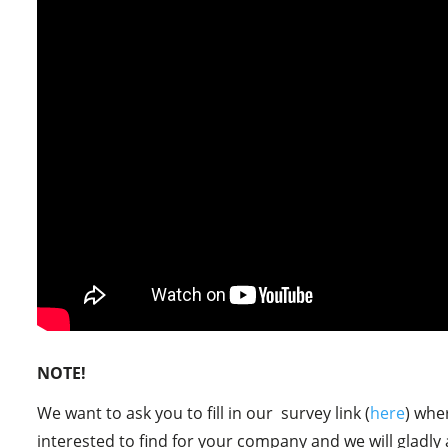
NOTE!
We want to ask you to fill in our survey link (
here
) whe
interested to find for your company and we will gladly a