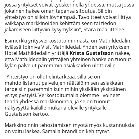
jossa yritykset voivat työskennellä yhdessä, mutta jossa
jokainen hakee oman tapansa sitoutua. Silloin
yhteistyö on silloin löyhempää. Tavoitteet voivat liittyä
vaikkapa markkinoiden kehittämiseen tai tiedon
jakamiseen liittyviin kysymyksiin”, Stara määrittelee.
Esimerkki yritysverkostotoiminnasta on Mathildedalin
kylässä toimiva Visit Mathildedal. Yhden sen yrityksen,
Hotel Mathildedalin yrittäjä
Krista Gustafsson
näkee,
että Mathildedalin yrittäjien yhteinen hanke on tuonut
kylän palvelut paremmin asiakkaiden ulottuville.
”Yhteistyö on ollut elintärkeää, sillä se on
mahdollistanut palvelujen räätälöimisen asiakkaan
tarpeisiin paremmin kuin mihin yksikään yksittäinen
yritys pystyisi. Verkostoitumalla olemme voineet
tehdä yhdessä markkinointia, ja se on tuonut
näkyvyyttä kaikille mukana oleville yrityksille”,
Gustafsson kertoo.
Markkinoinnin tehostamisen myötä myös kustannuksia
on voitu laskea. Samalla brändi on kehittynyt.