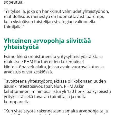
sopeutua.
“Yrityksellä, joka on hankkinut valmiudet yhteistyöhön,
mahdollisuus menestyä on huomattavasti parempi,
kuin yksinäisen taistelijan strategian valinneella
toimijalla.”
Yhteinen arvopohja siivittää
yhteistyötä
Esimerkkinä onnistuneesta yritysyhteistyöstä Stara
mainitsee PHM Partnereiden kokemukset
kiinteistöpalvelualalta, joissa avoin vuorovaikutus ja
arvostus olivat keskiössä.
Tavoitteena yhteistyöprojektissa oli kokonaan uuden
asuinkiinteistösiivouspalvelun, PHM Askin
kehittäminen, mihin osallistui yli 120 henkilöä kyseisistä
yrityksistä sekä tavaran toimittajia ja muita
kumppaneita.
”Kun yhteistyötä rakennetaan samalta arvopohjalta ja