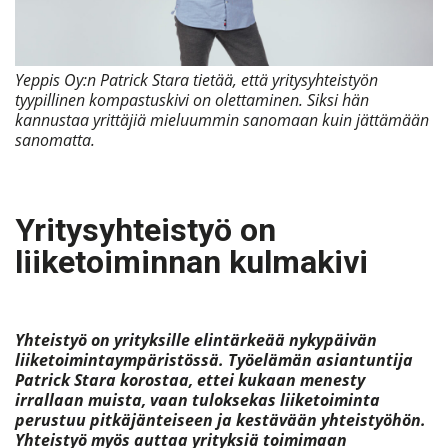
Yeppis Oy:n Patrick Stara tietää, että yritysyhteistyön
tyypillinen kompastuskivi on olettaminen. Siksi hän
kannustaa yrittäjiä mieluummin sanomaan kuin jättämään
sanomatta.
Yritysyhteistyö on
liiketoiminnan kulmakivi
Yhteistyö on yrityksille elintärkeää nykypäivän
liiketoimintaympäristössä. Työelämän asiantuntija
Patrick Stara korostaa, ettei kukaan menesty
irrallaan muista, vaan tuloksekas liiketoiminta
perustuu pitkäjänteiseen ja kestävään yhteistyöhön.
Yhteistyö myös auttaa yrityksiä toimimaan