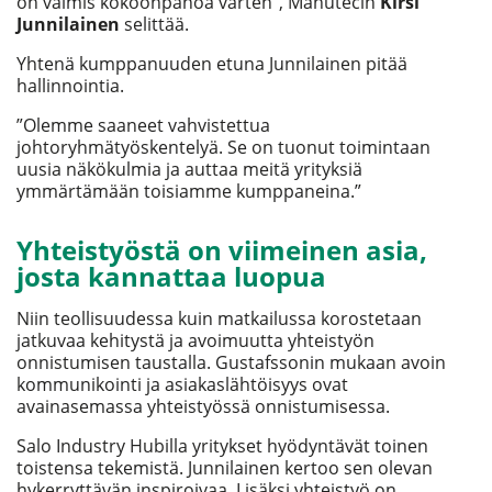
on valmis kokoonpanoa varten”, Manutecin
Kirsi
Junnilainen
selittää.
Yhtenä kumppanuuden etuna Junnilainen pitää
hallinnointia.
”Olemme saaneet vahvistettua
johtoryhmätyöskentelyä. Se on tuonut toimintaan
uusia näkökulmia ja auttaa meitä yrityksiä
ymmärtämään toisiamme kumppaneina.”
Yhteistyöstä on viimeinen asia,
josta kannattaa luopua
Niin teollisuudessa kuin matkailussa korostetaan
jatkuvaa kehitystä ja avoimuutta yhteistyön
onnistumisen taustalla. Gustafssonin mukaan avoin
kommunikointi ja asiakaslähtöisyys ovat
avainasemassa yhteistyössä onnistumisessa.
Salo Industry Hubilla yritykset hyödyntävät toinen
toistensa tekemistä. Junnilainen kertoo sen olevan
hykerryttävän inspiroivaa. Lisäksi yhteistyö on