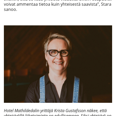
voivat ammentaa tietoa kuin yhteisestä saavista”, Stara
sanoo.
Hotel Mathildedalin yrittäjä Krista Gustafsson näkee, että
yhteistyöllä liiketoiminta on edullisempaa. Siksi yhteistyö on