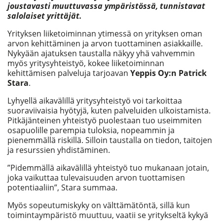
joustavasti muuttuvassa ympäristössä, tunnistavat
salolaiset yrittäjät.
Yrityksen liiketoiminnan ytimessä on yrityksen oman
arvon kehittäminen ja arvon tuottaminen asiakkaille.
Nykyään ajatuksen taustalla näkyy yhä vahvemmin
myös yritysyhteistyö, kokee liiketoiminnan
kehittämisen palveluja tarjoavan
Yeppis Oy:n
Patrick
Stara
.
Lyhyellä aikavälillä yritysyhteistyö voi tarkoittaa
suoraviivaisia hyötyjä, kuten palveluiden ulkoistamista.
Pitkäjänteinen yhteistyö puolestaan tuo useimmiten
osapuolille parempia tuloksia, nopeammin ja
pienemmällä riskillä. Silloin taustalla on tiedon, taitojen
ja resurssien yhdistäminen.
”Pidemmällä aikavälillä yhteistyö tuo mukanaan jotain,
joka vaikuttaa tulevaisuuden arvon tuottamisen
potentiaaliin”, Stara summaa.
Myös sopeutumiskyky on välttämätöntä, sillä kun
toimintaympäristö muuttuu, vaatii se yritykseltä kykyä