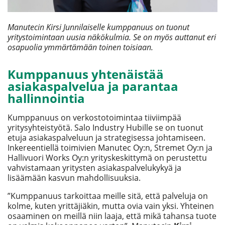
Manutecin Kirsi Junnilaiselle kumppanuus on tuonut
yritystoimintaan uusia näkökulmia. Se on myös auttanut eri
osapuolia ymmärtämään toinen toisiaan.
Kumppanuus yhtenäistää
asiakaspalvelua ja parantaa
hallinnointia
Kumppanuus on verkostotoimintaa tiiviimpää
yritysyhteistyötä. Salo Industry Hubille se on tuonut
etuja asiakaspalveluun ja strategisessa johtamiseen.
Inkereentiellä toimivien Manutec Oy:n, Stremet Oy:n ja
Hallivuori Works Oy:n yrityskeskittymä on perustettu
vahvistamaan yritysten asiakaspalvelukykyä ja
lisäämään kasvun mahdollisuuksia.
”Kumppanuus tarkoittaa meille sitä, että palveluja on
kolme, kuten yrittäjiäkin, mutta ovia vain yksi. Yhteinen
osaaminen on meillä niin laaja, että mikä tahansa tuote