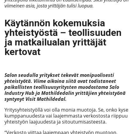
viimeinen asia, josta yrittäjän tulisi luopua.
Käytännön kokemuksia
yhteistyöstä – teollisuuden
ja matkailualan yrittäjät
kertovat
Salon seudulla yritykset tekevät monipuolisesti
yhteistyötä. Viime aikoina siitä ovat todistaneet
paikallisten teollisuusyritysten muodostama Salo
Industry Hub ja Mathildedalin yrittäjien yhteistyönä
syntynyt Visit Mathildedal.
Yritysyhteistyöllä voi olla monia muotoja. Se, onko kyse
kumppanuudesta vai laajemmasta verkostosta riippuu
yhteistyön laajuudesta ja sitoutumisasteesta.
“Verkosto viittaa laajempaan yhteistyön muotoon,