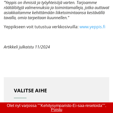
”Yeppis on ihmisiä ja työyhteisöjä varten. Tarjoamme
räätälöityjä valmennuksia ja toimintamalleja, jotka auttavat
asiakkaitamme kehittämään liiketoimintaansa kestävällä
tavalla, omia tarpeitaan kuunnellen.”
Yeppikseen voit tutustua verkkosivuilla:
www.yeppis.fi
Artikkeli julkaistu 11/2024
VALITSE AIHE
Olet nyt varjossa ""Kehitysymparisto-Ei-saa-resetoida"".
Poistu
Kaikki