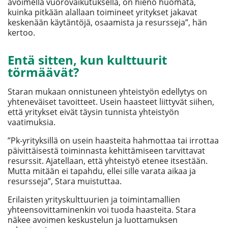
avoimella vuorovaikutuksella, on hieno huomata,
kuinka pitkään alallaan toimineet yritykset jakavat
keskenään käytäntöjä, osaamista ja resursseja”, hän
kertoo.
Entä sitten, kun kulttuurit
törmäävät?
Staran mukaan onnistuneen yhteistyön edellytys on
yhteneväiset tavoitteet. Usein haasteet liittyvät siihen,
että yritykset eivät täysin tunnista yhteistyön
vaatimuksia.
”Pk-yrityksillä on usein haasteita hahmottaa tai irrottaa
päivittäisestä toiminnasta kehittämiseen tarvittavat
resurssit. Ajatellaan, että yhteistyö etenee itsestään.
Mutta mitään ei tapahdu, ellei sille varata aikaa ja
resursseja”, Stara muistuttaa.
Erilaisten yrityskulttuurien ja toimintamallien
yhteensovittaminenkin voi tuoda haasteita. Stara
näkee avoimen keskustelun ja luottamuksen