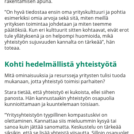
rakentamisen apuna.
”On hyvä tiedostaa ensin oma yrityskulttuuri ja pohtia
esimerkiksi omia arvoja sekä sitä, miten meillä
yrityksen toimintaa johdetaan ja miten teemme
päätöksiä. Kun eri kulttuurit sitten kohtaavat, eivät erot
tule yllätyksenä ja on helpompi huomioida, mikä
yhteistyön sujuvuuden kannalta on tärkeää”, hän
toteaa.
Kohti hedelmällistä yhteistyötä
Mitä ominaisuuksia ja resursseja yritysten tulisi tuoda
mukanaan, jotta yhteistyö toimisi parhaiten?
Stara tietää, että yhteistyö ei kukoista, ellei siihen
panosta. Hän kannustaakin yhteistyön osapuolia
kunnioittamaan ja kuuntelemaan toisiaan.
“Yritysyhteistyön tyypillinen kompastuskivi on
olettaminen. Kannattaa siis mieluummin kysyä tai
sanoa kuin jättää sanomatta. Keskustelu on tärkeää
siksikin, että se lisää yhteistä viisautta. Silloin osapuolet