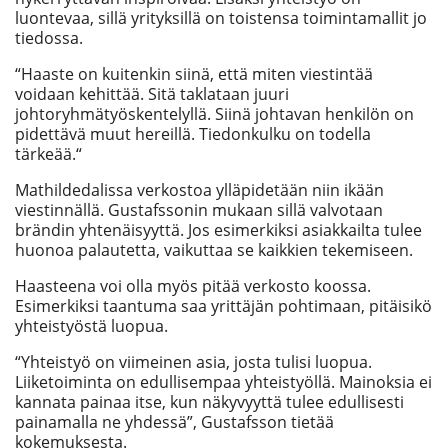
luontevaa, sillä yrityksillä on toistensa toimintamallit jo
tiedossa.
“Haaste on kuitenkin siinä, että miten viestintää
voidaan kehittää. Sitä taklataan juuri
johtoryhmätyöskentelyllä. Siinä johtavan henkilön on
pidettävä muut hereillä. Tiedonkulku on todella
tärkeää.“
Mathildedalissa verkostoa ylläpidetään niin ikään
viestinnällä. Gustafssonin mukaan sillä valvotaan
brändin yhtenäisyyttä. Jos esimerkiksi asiakkailta tulee
huonoa palautetta, vaikuttaa se kaikkien tekemiseen.
Haasteena voi olla myös pitää verkosto koossa.
Esimerkiksi taantuma saa yrittäjän pohtimaan, pitäisikö
yhteistyöstä luopua.
“Yhteistyö on viimeinen asia, josta tulisi luopua.
Liiketoiminta on edullisempaa yhteistyöllä. Mainoksia ei
kannata painaa itse, kun näkyvyyttä tulee edullisesti
painamalla ne yhdessä”, Gustafsson tietää
kokemuksesta.