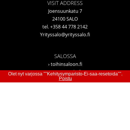
VISIT ADDRESS
Joensuunkatu 7
24100 SALO
tel.
+358 44 778 2142
Yrityssalo@yrityssalo.fi
SALOSSA
›
toihinsaloon.fi
›
investinsalo.fi
Olet nyt varjossa ""Kehitysymparisto-Ei-saa-resetoida"".
Poistu
›
Vapaat toimitilat
›
visitsalo.fi
›
lounapuisto.fi
FOLLOW US
LinkedIn