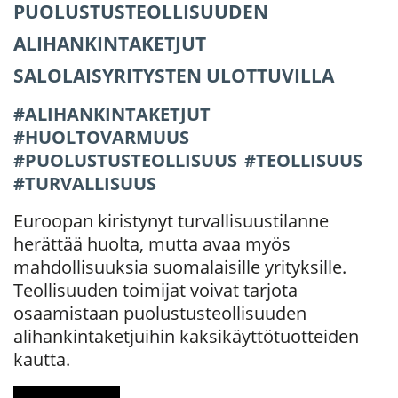
PUOLUSTUSTEOLLISUUDEN
ALIHANKINTAKETJUT
SALOLAISYRITYSTEN ULOTTUVILLA
ALIHANKINTAKETJUT
HUOLTOVARMUUS
PUOLUSTUSTEOLLISUUS
TEOLLISUUS
TURVALLISUUS
Euroopan kiristynyt turvallisuustilanne
herättää huolta, mutta avaa myös
mahdollisuuksia suomalaisille yrityksille.
Teollisuuden toimijat voivat tarjota
osaamistaan puolustusteollisuuden
alihankintaketjuihin kaksikäyttötuotteiden
kautta.