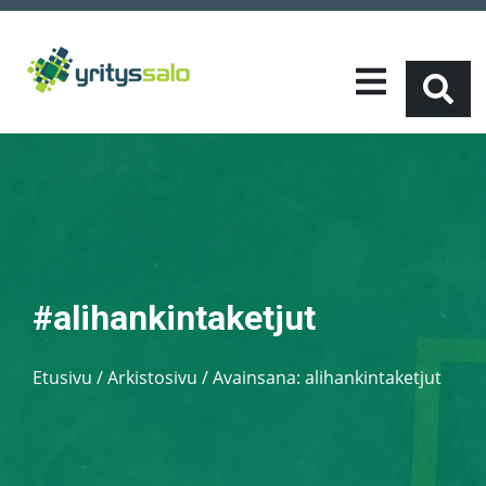
#alihankintaketjut
Etusivu
/
Arkistosivu / Avainsana:
alihankintaketjut