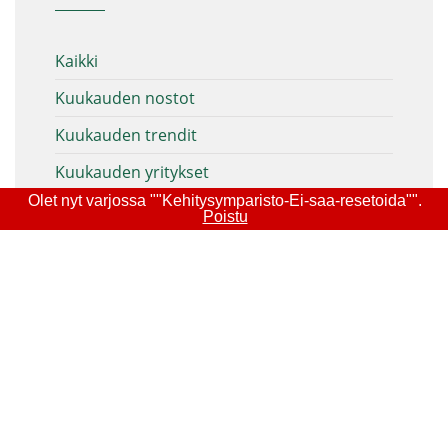
Kaikki
Kuukauden nostot
Kuukauden trendit
Kuukauden yritykset
Olet nyt varjossa ""Kehitysymparisto-Ei-saa-resetoida"".
Kv kasvu ja vienti
Poistu
Matkailu
Projektit/hankkeet
Ruokaketju
Tekoäly
Teollisuus
Valokeilassa