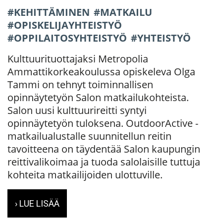
KEHITTÄMINEN
MATKAILU
OPISKELIJAYHTEISTYÖ
OPPILAITOSYHTEISTYÖ
YHTEISTYÖ
Kulttuurituottajaksi Metropolia
Ammattikorkeakoulussa opiskeleva Olga
Tammi on tehnyt toiminnallisen
opinnäytetyön Salon matkailukohteista.
Salon uusi kulttuurireitti syntyi
opinnäytetyön tuloksena. OutdoorActive -
matkailualustalle suunnitellun reitin
tavoitteena on täydentää Salon kaupungin
reittivalikoimaa ja tuoda salolaisille tuttuja
kohteita matkailijoiden ulottuville.
› LUE LISÄÄ