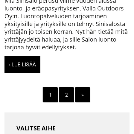
Mia Sinisalo perusti viime vuoden alussa
luonto- ja eräopasyrityksen, Valla Outdoors
Oy:n. Luontopalveluiden tarjoaminen
yksityisille ja yrityksille on tehnyt Sinisalosta
yrittäjän jo toisen kerran. Nyt hän tietää mitä
yrittäjyydeltä haluaa, ja sille Salon luonto
tarjoaa hyvät edellytykset.
› LUE LISÄÄ
1
2
»
VALITSE AIHE