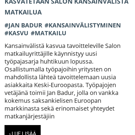
KASVATETAAN SALON KANSAINVÄLISTÄ
MATKAILUA
JAN BADUR
KANSAINVÄLISTYMINEN
KASVU
MATKAILU
Kansainvälistä kasvua tavoitteleville Salon
matkailuyrittäjille käynnistyy uusi
työpajasarja huhtikuun lopussa.
Osallistumalla työpajoihin yritysten on
mahdollista lähteä tavoittelemaan uusia
asiakkaita Keski-Euroopasta. Työpajojen
vetäjänä toimii Jan Badur, jolla on vankka
kokemus saksankielisen Euroopan
markkinasta sekä erinomaiset yhteydet
matkanjärjestäjiin
› LUE LISÄÄ