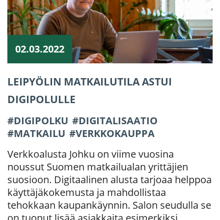
02.03.2022
LEIPYÖLIN MATKAILUTILA ASTUI
DIGIPOLULLE
DIGIPOLKU
DIGITALISAATIO
MATKAILU
VERKKOKAUPPA
Verkkoalusta Johku on viime vuosina
noussut Suomen matkailualan yrittäjien
suosioon. Digitaalinen alusta tarjoaa helppoa
käyttäjäkokemusta ja mahdollistaa
tehokkaan kaupankäynnin. Salon seudulla se
on tuonut lisää asiakkaita esimerkiksi