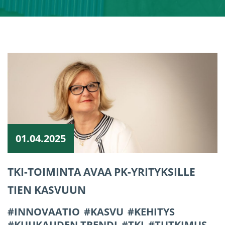
01.04.2025
TKI-TOIMINTA AVAA PK-YRITYKSILLE
TIEN KASVUUN
INNOVAATIO
KASVU
KEHITYS
KUUKAUDEN TRENDI
TKI
TUTKIMUS