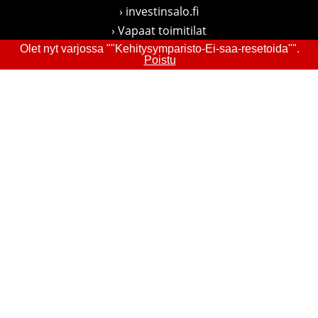
›
investinsalo.fi
›
Vapaat toimitilat
›
visitsalo.fi
Olet nyt varjossa ""Kehitysymparisto-Ei-saa-resetoida"".
Poistu
›
lounapuisto.fi
FOLLOW US
LinkedIn
Facebook
Instagram
YouTube
Privacy Policy
/ Copyright Yrityssalo Oy