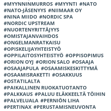
MYYNNINMURROS
MYYNTI
NATO
NATO-JÄSENYYS
NIIMAAR OY
NINA MIIDO
NORDIC SPA
NORDIC UPSTREAM
NUORTENYRITTÄJYYS
OMISTAJANVAIHDOS
ONGELMANRATKAISU
OPISKELIJAYHTEISTYÖ
OPPILAITOSYHTEISTYÖ
OPPISOPIMUS
ORION OYJ
ORION SALO
OSAAJA
OSAAJAPULA
OSAAMISKESKITTYMÄ
OSAAMISRAKETTI
OSAKKUUS
OSTATILALTA
PAIKALLINEN RUOKATUOTANTO
PALKKAUS
PALUU ELÄKKEELTÄ TÖIHIN
PALVELUALA
PERNIÖN LIHA
PERTINAX
PERUSTAMISNEUVONTA