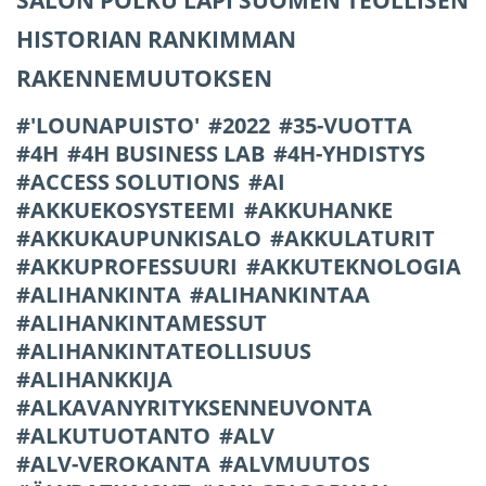
SALON POLKU LÄPI SUOMEN TEOLLISEN
HISTORIAN RANKIMMAN
RAKENNEMUUTOKSEN
'LOUNAPUISTO'
2022
35-VUOTTA
4H
4H BUSINESS LAB
4H-YHDISTYS
ACCESS SOLUTIONS
AI
AKKUEKOSYSTEEMI
AKKUHANKE
AKKUKAUPUNKISALO
AKKULATURIT
AKKUPROFESSUURI
AKKUTEKNOLOGIA
ALIHANKINTA
ALIHANKINTAA
ALIHANKINTAMESSUT
ALIHANKINTATEOLLISUUS
ALIHANKKIJA
ALKAVANYRITYKSENNEUVONTA
ALKUTUOTANTO
ALV
ALV-VEROKANTA
ALVMUUTOS