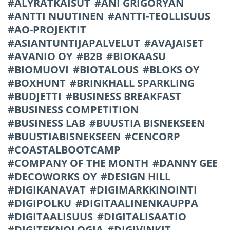
ÄLYRATKAISUT
ANI GRIGORYAN
ANTTI NUUTINEN
ANTTI-TEOLLISUUS
AO-PROJEKTIT
ASIANTUNTIJAPALVELUT
AVAJAISET
AVANIO OY
B2B
BIOKAASU
BIOMUOVI
BIOTALOUS
BLOKS OY
BOXHUNT
BRINKHALL SPARKLING
BUDJETTI
BUSINESS BREAKFAST
BUSINESS COMPETITION
BUSINESS LAB
BUUSTIA BISNEKSEEN
BUUSTIABISNEKSEEN
CENCORP
COASTALBOOTCAMP
COMPANY OF THE MONTH
DANNY GEE
DECOWORKS OY
DESIGN HILL
DIGIKANAVAT
DIGIMARKKINOINTI
DIGIPOLKU
DIGITAALINENKAUPPA
DIGITAALISUUS
DIGITALISAATIO
DIGITEKNOLOGIA
DIGIVINKIT