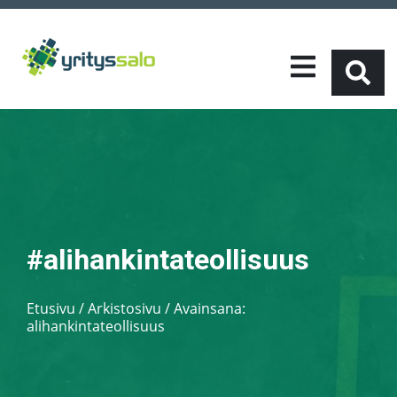
#alihankintateollisuus
Etusivu
/
Arkistosivu / Avainsana:
alihankintateollisuus