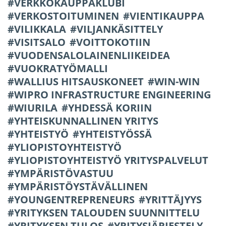
VERKKOKAUPPAKLUBI
VERKOSTOITUMINEN
VIENTIKAUPPA
VILIKKALA
VILJANKÄSITTELY
VISITSALO
VOITTOKOTIIN
VUODENSALOLAINENLIIKEIDEA
VUOKRATYÖMALLI
WALLIUS HITSAUSKONEET
WIN-WIN
WIPRO INFRASTRUCTURE ENGINEERING
WIURILA
YHDESSÄ KORIIN
YHTEISKUNNALLINEN YRITYS
YHTEISTYÖ
YHTEISTYÖSSÄ
YLIOPISTOYHTEISTYÖ
YLIOPISTOYHTEISTYÖ YRITYSPALVELUT
YMPÄRISTÖVASTUU
YMPÄRISTÖYSTÄVÄLLINEN
YOUNGENTREPRENEURS
YRITTÄJYYS
YRITYKSEN TALOUDEN SUUNNITTELU
YRITYKSEN TULOS
YRITYSJÄRJESTELY