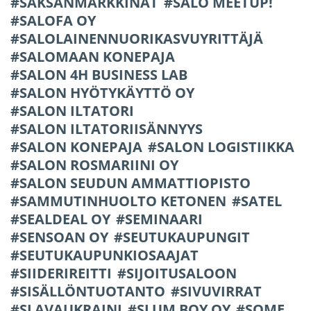
SAKSANMARKKINAT
SALO MEETUP!
SALOFA OY
SALOLAINENNUORIKASVUYRITTÄJÄ
SALOMAAN KONEPAJA
SALON 4H BUSINESS LAB
SALON HYÖTYKÄYTTÖ OY
SALON ILTATORI
SALON ILTATORIISÄNNYYS
SALON KONEPAJA
SALON LOGISTIIKKA
SALON ROSMARIINI OY
SALON SEUDUN AMMATTIOPISTO
SAMMUTINHUOLTO KETONEN
SATEL
SEALDEAL OY
SEMINAARI
SENSOAN OY
SEUTUKAUPUNGIT
SEUTUKAUPUNKIOSAAJAT
SIIDERIREITTI
SIJOITUSALOON
SISÄLLÖNTUOTANTO
SIVUVIRRAT
SLAVAUKRAINI
SLUM BOY OY
SOME