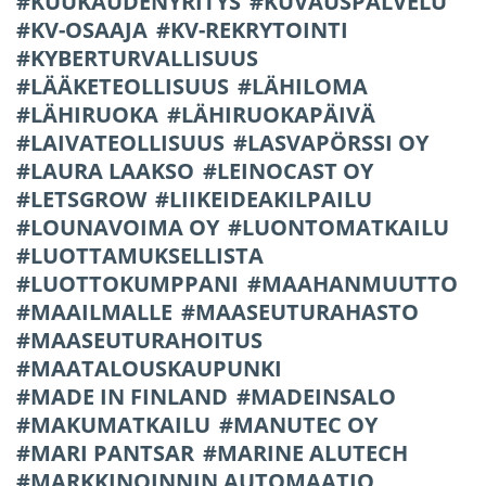
KUUKAUDENYRITYS
KUVAUSPALVELU
KV-OSAAJA
KV-REKRYTOINTI
KYBERTURVALLISUUS
LÄÄKETEOLLISUUS
LÄHILOMA
LÄHIRUOKA
LÄHIRUOKAPÄIVÄ
LAIVATEOLLISUUS
LASVAPÖRSSI OY
LAURA LAAKSO
LEINOCAST OY
LETSGROW
LIIKEIDEAKILPAILU
LOUNAVOIMA OY
LUONTOMATKAILU
LUOTTAMUKSELLISTA
LUOTTOKUMPPANI
MAAHANMUUTTO
MAAILMALLE
MAASEUTURAHASTO
MAASEUTURAHOITUS
MAATALOUSKAUPUNKI
MADE IN FINLAND
MADEINSALO
MAKUMATKAILU
MANUTEC OY
MARI PANTSAR
MARINE ALUTECH
MARKKINOINNIN AUTOMAATIO