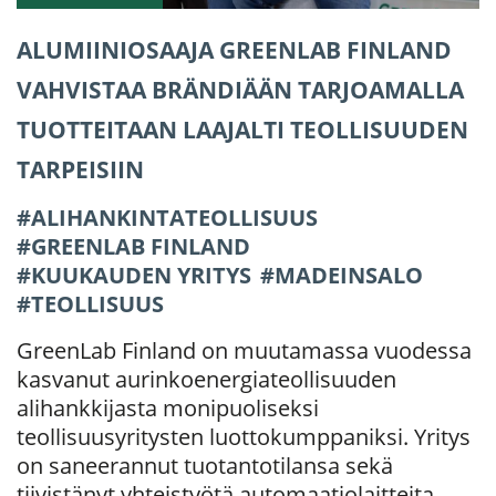
ALUMIINIOSAAJA GREENLAB FINLAND
VAHVISTAA BRÄNDIÄÄN TARJOAMALLA
TUOTTEITAAN LAAJALTI TEOLLISUUDEN
TARPEISIIN
ALIHANKINTATEOLLISUUS
GREENLAB FINLAND
KUUKAUDEN YRITYS
MADEINSALO
TEOLLISUUS
GreenLab Finland on muutamassa vuodessa
kasvanut aurinkoenergiateollisuuden
alihankkijasta monipuoliseksi
teollisuusyritysten luottokumppaniksi. Yritys
on saneerannut tuotantotilansa sekä
tiivistänyt yhteistyötä automaatiolaitteita