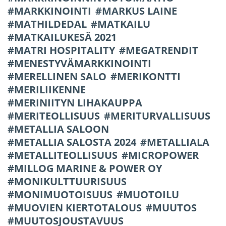
MARKKINOINTI
MARKUS LAINE
MATHILDEDAL
MATKAILU
MATKAILUKESÄ 2021
MATRI HOSPITALITY
MEGATRENDIT
MENESTYVÄMARKKINOINTI
MERELLINEN SALO
MERIKONTTI
MERILIIKENNE
MERINIITYN LIHAKAUPPA
MERITEOLLISUUS
MERITURVALLISUUS
METALLIA SALOON
METALLIA SALOSTA 2024
METALLIALA
METALLITEOLLISUUS
MICROPOWER
MILLOG MARINE & POWER OY
MONIKULTTUURISUUS
MONIMUOTOISUUS
MUOTOILU
MUOVIEN KIERTOTALOUS
MUUTOS
MUUTOSJOUSTAVUUS