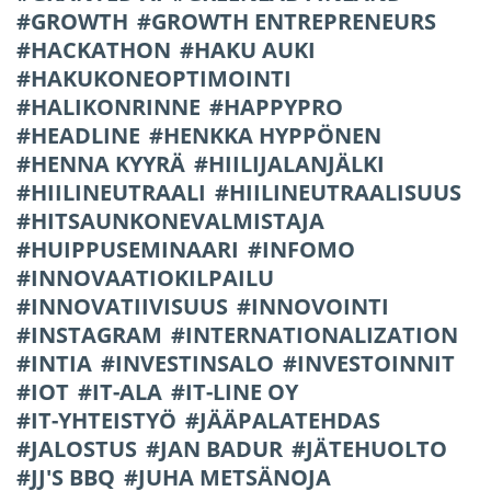
GROWTH
GROWTH ENTREPRENEURS
HACKATHON
HAKU AUKI
HAKUKONEOPTIMOINTI
HALIKONRINNE
HAPPYPRO
HEADLINE
HENKKA HYPPÖNEN
HENNA KYYRÄ
HIILIJALANJÄLKI
HIILINEUTRAALI
HIILINEUTRAALISUUS
HITSAUNKONEVALMISTAJA
HUIPPUSEMINAARI
INFOMO
INNOVAATIOKILPAILU
INNOVATIIVISUUS
INNOVOINTI
INSTAGRAM
INTERNATIONALIZATION
INTIA
INVESTINSALO
INVESTOINNIT
IOT
IT-ALA
IT-LINE OY
IT-YHTEISTYÖ
JÄÄPALATEHDAS
JALOSTUS
JAN BADUR
JÄTEHUOLTO
JJ'S BBQ
JUHA METSÄNOJA