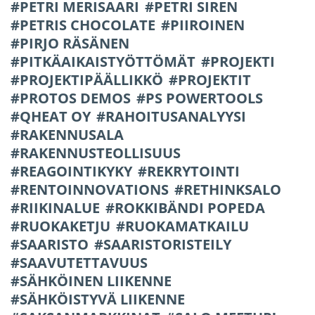
PETRI MERISAARI
PETRI SIREN
PETRIS CHOCOLATE
PIIROINEN
PIRJO RÄSÄNEN
PITKÄAIKAISTYÖTTÖMÄT
PROJEKTI
PROJEKTIPÄÄLLIKKÖ
PROJEKTIT
PROTOS DEMOS
PS POWERTOOLS
QHEAT OY
RAHOITUSANALYYSI
RAKENNUSALA
RAKENNUSTEOLLISUUS
REAGOINTIKYKY
REKRYTOINTI
RENTOINNOVATIONS
RETHINKSALO
RIIKINALUE
ROKKIBÄNDI POPEDA
RUOKAKETJU
RUOKAMATKAILU
SAARISTO
SAARISTORISTEILY
SAAVUTETTAVUUS
SÄHKÖINEN LIIKENNE
SÄHKÖISTYVÄ LIIKENNE