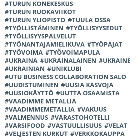
TURUN KONEKESKUS
TURUN RUOKAVIIKOT
TURUN YLIOPISTO
TUULA OSSA
TYÖLLISTÄMINEN
TYÖLLISYYSEDUT
TYÖLLISYYSPALVELUT
TYÖNANTAJAMIELIKUVA
TYÖPAJAT
TYÖVOIMA
TYÖVOIMAPULA
UKRAINA
UKRAINALAINEN
UKRAINE
UKRAINIAN
UNIKLUBI
UTU BUSINESS COLLABORATION SALO
UUDISTUMINEN
UUSIA KASVOJA
UUSIOKÄYTTÖ
UUTTA OSAAMISTA
VAADIMME METALLIA
VAADIMMEMETALLIA
VAKUUS
VALMENNUS
VARASTOHOTELLI
VARSIFOOD
VASTUULLISUUS
VELAT
VELJESTEN KURKUT
VERKKOKAUPPA