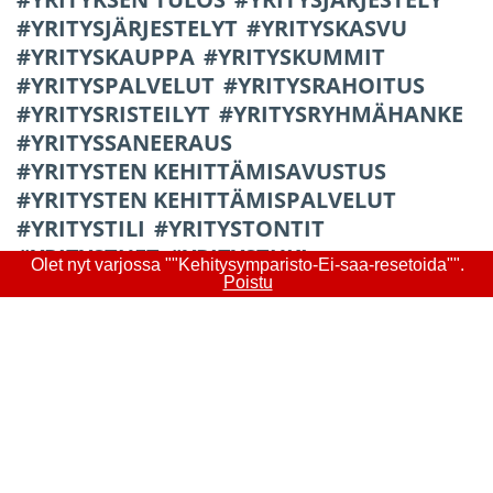
YRITYSJÄRJESTELYT
YRITYSKASVU
YRITYSKAUPPA
YRITYSKUMMIT
YRITYSPALVELUT
YRITYSRAHOITUS
YRITYSRISTEILYT
YRITYSRYHMÄHANKE
YRITYSSANEERAUS
YRITYSTEN KEHITTÄMISAVUSTUS
YRITYSTEN KEHITTÄMISPALVELUT
YRITYSTILI
YRITYSTONTIT
YRITYSTUET
YRITYSTUKI
Olet nyt varjossa ""Kehitysymparisto-Ei-saa-resetoida"".
YRITYSYHTEISTYÖ
Poistu
Sitten Salo koki kolme kovaa kolausta. Ensin
Nokian tuotanto ja sen mukana alihankina
siirtyi lähemmäs uusia markkinoita. Sen
jälkeen Salosta loppui kokonaan puhelimien
tuotanto sekä kokoonpano. Viimeiseksi lähti
tuotekehityskin. Välissä Nokia myi