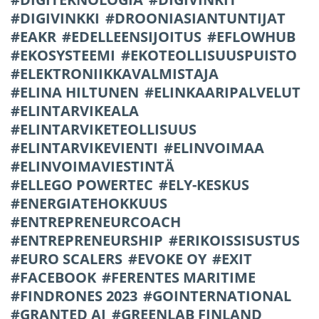
DIGIVINKKI
DROONIASIANTUNTIJAT
EAKR
EDELLEENSIJOITUS
EFLOWHUB
EKOSYSTEEMI
EKOTEOLLISUUSPUISTO
ELEKTRONIIKKAVALMISTAJA
ELINA HILTUNEN
ELINKAARIPALVELUT
ELINTARVIKEALA
ELINTARVIKETEOLLISUUS
ELINTARVIKEVIENTI
ELINVOIMAA
ELINVOIMAVIESTINTÄ
ELLEGO POWERTEC
ELY-KESKUS
ENERGIATEHOKKUUS
ENTREPRENEURCOACH
ENTREPRENEURSHIP
ERIKOISSISUSTUS
EURO SCALERS
EVOKE OY
EXIT
FACEBOOK
FERENTES MARITIME
FINDRONES 2023
GOINTERNATIONAL
GRANTED AI
GREENLAB FINLAND