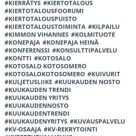
KIERRÄTYS
KIERTOTALOUS
KIERTOTALOUSFOORUMI
KIERTOTALOUSPUISTO
KIERTOTALOUSTOIMINTA
KILPAILU
KIMMON VIHANNES
KOLMITUOTE
KONEPAJA
KONEPAJA HEINÄ
KONFERENSSI
KONSULTTIPALVELU
KONTTI
KOTOSALO
KOTOSALO KOTOSOMERO
KOTOSALOKOTOSOMERO
KUIVURIT
KULJETUSLIIKE
KUUKAUDEN NOSTO
KUUKAUDEN TRENDI
KUUKAUDEN YRITYS
KUUKAUDENNOSTO
KUUKAUDENTRENDI
KUUKAUDENYRITYS
KUVAUSPALVELU
KV-OSAAJA
KV-REKRYTOINTI