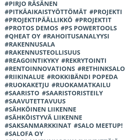
PIRJO RÄSÄNEN
PITKÄAIKAISTYÖTTÖMÄT
PROJEKTI
PROJEKTIPÄÄLLIKKÖ
PROJEKTIT
PROTOS DEMOS
PS POWERTOOLS
QHEAT OY
RAHOITUSANALYYSI
RAKENNUSALA
RAKENNUSTEOLLISUUS
REAGOINTIKYKY
REKRYTOINTI
RENTOINNOVATIONS
RETHINKSALO
RIIKINALUE
ROKKIBÄNDI POPEDA
RUOKAKETJU
RUOKAMATKAILU
SAARISTO
SAARISTORISTEILY
SAAVUTETTAVUUS
SÄHKÖINEN LIIKENNE
SÄHKÖISTYVÄ LIIKENNE
SAKSANMARKKINAT
SALO MEETUP!
SALOFA OY