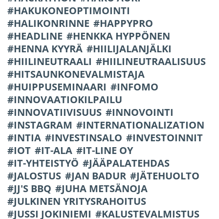
HAKUKONEOPTIMOINTI
HALIKONRINNE
HAPPYPRO
HEADLINE
HENKKA HYPPÖNEN
HENNA KYYRÄ
HIILIJALANJÄLKI
HIILINEUTRAALI
HIILINEUTRAALISUUS
HITSAUNKONEVALMISTAJA
HUIPPUSEMINAARI
INFOMO
INNOVAATIOKILPAILU
INNOVATIIVISUUS
INNOVOINTI
INSTAGRAM
INTERNATIONALIZATION
INTIA
INVESTINSALO
INVESTOINNIT
IOT
IT-ALA
IT-LINE OY
IT-YHTEISTYÖ
JÄÄPALATEHDAS
JALOSTUS
JAN BADUR
JÄTEHUOLTO
JJ'S BBQ
JUHA METSÄNOJA
JULKINEN YRITYSRAHOITUS
JUSSI JOKINIEMI
KALUSTEVALMISTUS