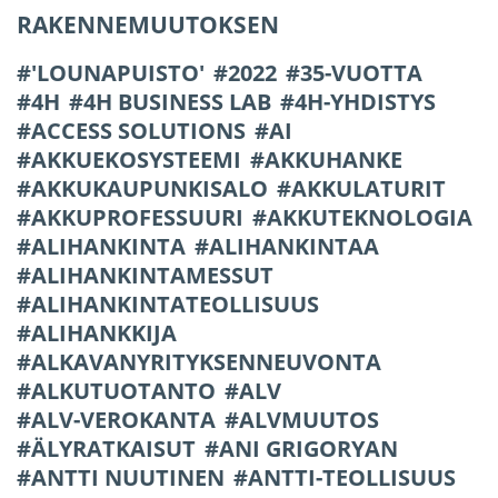
RAKENNEMUUTOKSEN
'LOUNAPUISTO'
2022
35-VUOTTA
4H
4H BUSINESS LAB
4H-YHDISTYS
ACCESS SOLUTIONS
AI
AKKUEKOSYSTEEMI
AKKUHANKE
AKKUKAUPUNKISALO
AKKULATURIT
AKKUPROFESSUURI
AKKUTEKNOLOGIA
ALIHANKINTA
ALIHANKINTAA
ALIHANKINTAMESSUT
ALIHANKINTATEOLLISUUS
ALIHANKKIJA
ALKAVANYRITYKSENNEUVONTA
ALKUTUOTANTO
ALV
ALV-VEROKANTA
ALVMUUTOS
ÄLYRATKAISUT
ANI GRIGORYAN
ANTTI NUUTINEN
ANTTI-TEOLLISUUS