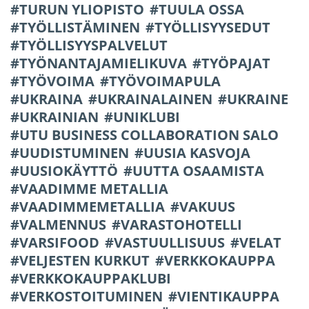
TURUN YLIOPISTO
TUULA OSSA
TYÖLLISTÄMINEN
TYÖLLISYYSEDUT
TYÖLLISYYSPALVELUT
TYÖNANTAJAMIELIKUVA
TYÖPAJAT
TYÖVOIMA
TYÖVOIMAPULA
UKRAINA
UKRAINALAINEN
UKRAINE
UKRAINIAN
UNIKLUBI
UTU BUSINESS COLLABORATION SALO
UUDISTUMINEN
UUSIA KASVOJA
UUSIOKÄYTTÖ
UUTTA OSAAMISTA
VAADIMME METALLIA
VAADIMMEMETALLIA
VAKUUS
VALMENNUS
VARASTOHOTELLI
VARSIFOOD
VASTUULLISUUS
VELAT
VELJESTEN KURKUT
VERKKOKAUPPA
VERKKOKAUPPAKLUBI
VERKOSTOITUMINEN
VIENTIKAUPPA