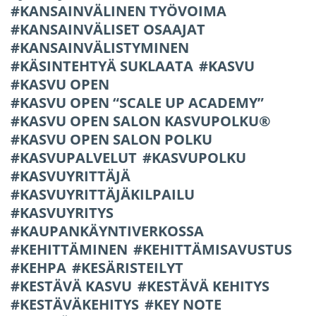
KANSAINVÄLINEN TYÖVOIMA
KANSAINVÄLISET OSAAJAT
KANSAINVÄLISTYMINEN
KÄSINTEHTYÄ SUKLAATA
KASVU
KASVU OPEN
KASVU OPEN “SCALE UP ACADEMY”
KASVU OPEN SALON KASVUPOLKU®
KASVU OPEN SALON POLKU
KASVUPALVELUT
KASVUPOLKU
KASVUYRITTÄJÄ
KASVUYRITTÄJÄKILPAILU
KASVUYRITYS
KAUPANKÄYNTIVERKOSSA
KEHITTÄMINEN
KEHITTÄMISAVUSTUS
KEHPA
KESÄRISTEILYT
KESTÄVÄ KASVU
KESTÄVÄ KEHITYS
KESTÄVÄKEHITYS
KEY NOTE