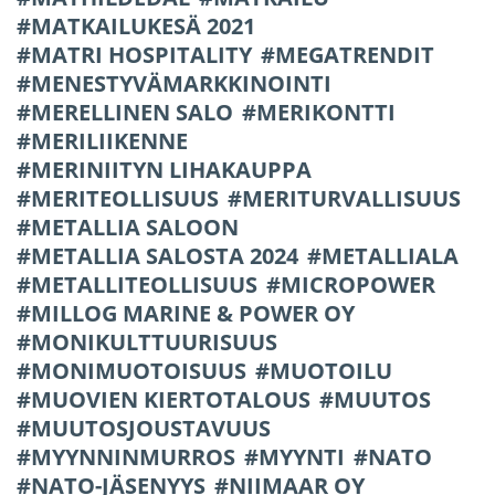
MATKAILUKESÄ 2021
MATRI HOSPITALITY
MEGATRENDIT
MENESTYVÄMARKKINOINTI
MERELLINEN SALO
MERIKONTTI
MERILIIKENNE
MERINIITYN LIHAKAUPPA
MERITEOLLISUUS
MERITURVALLISUUS
METALLIA SALOON
METALLIA SALOSTA 2024
METALLIALA
METALLITEOLLISUUS
MICROPOWER
MILLOG MARINE & POWER OY
MONIKULTTUURISUUS
MONIMUOTOISUUS
MUOTOILU
MUOVIEN KIERTOTALOUS
MUUTOS
MUUTOSJOUSTAVUUS
MYYNNINMURROS
MYYNTI
NATO
NATO-JÄSENYYS
NIIMAAR OY