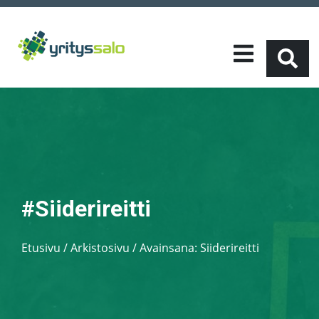
#Siiderireitti
Etusivu
/
Arkistosivu / Avainsana:
Siiderireitti