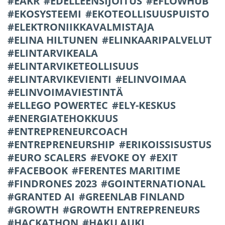
EAKR
EDELLEENSIJOITUS
EFLOWHUB
EKOSYSTEEMI
EKOTEOLLISUUSPUISTO
ELEKTRONIIKKAVALMISTAJA
ELINA HILTUNEN
ELINKAARIPALVELUT
ELINTARVIKEALA
ELINTARVIKETEOLLISUUS
ELINTARVIKEVIENTI
ELINVOIMAA
ELINVOIMAVIESTINTÄ
ELLEGO POWERTEC
ELY-KESKUS
ENERGIATEHOKKUUS
ENTREPRENEURCOACH
ENTREPRENEURSHIP
ERIKOISSISUSTUS
EURO SCALERS
EVOKE OY
EXIT
FACEBOOK
FERENTES MARITIME
FINDRONES 2023
GOINTERNATIONAL
GRANTED AI
GREENLAB FINLAND
GROWTH
GROWTH ENTREPRENEURS
HACKATHON
HAKU AUKI