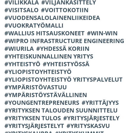
VILIKKALA
VILJANKÄSITTELY
VISITSALO
VOITTOKOTIIN
VUODENSALOLAINENLIIKEIDEA
VUOKRATYÖMALLI
WALLIUS HITSAUSKONEET
WIN-WIN
WIPRO INFRASTRUCTURE ENGINEERING
WIURILA
YHDESSÄ KORIIN
YHTEISKUNNALLINEN YRITYS
YHTEISTYÖ
YHTEISTYÖSSÄ
YLIOPISTOYHTEISTYÖ
YLIOPISTOYHTEISTYÖ YRITYSPALVELUT
YMPÄRISTÖVASTUU
YMPÄRISTÖYSTÄVÄLLINEN
YOUNGENTREPRENEURS
YRITTÄJYYS
YRITYKSEN TALOUDEN SUUNNITTELU
YRITYKSEN TULOS
YRITYSJÄRJESTELY
YRITYSJÄRJESTELYT
YRITYSKASVU