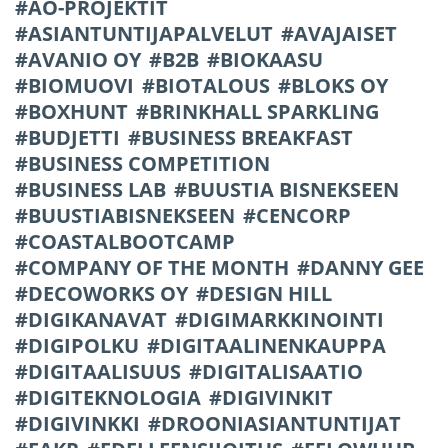
AO-PROJEKTIT
ASIANTUNTIJAPALVELUT
AVAJAISET
AVANIO OY
B2B
BIOKAASU
BIOMUOVI
BIOTALOUS
BLOKS OY
BOXHUNT
BRINKHALL SPARKLING
BUDJETTI
BUSINESS BREAKFAST
BUSINESS COMPETITION
BUSINESS LAB
BUUSTIA BISNEKSEEN
BUUSTIABISNEKSEEN
CENCORP
COASTALBOOTCAMP
COMPANY OF THE MONTH
DANNY GEE
DECOWORKS OY
DESIGN HILL
DIGIKANAVAT
DIGIMARKKINOINTI
DIGIPOLKU
DIGITAALINENKAUPPA
DIGITAALISUUS
DIGITALISAATIO
DIGITEKNOLOGIA
DIGIVINKIT
DIGIVINKKI
DROONIASIANTUNTIJAT