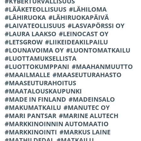
KYBERTURVALLISUUS
LÄÄKETEOLLISUUS
LÄHILOMA
LÄHIRUOKA
LÄHIRUOKAPÄIVÄ
LAIVATEOLLISUUS
LASVAPÖRSSI OY
LAURA LAAKSO
LEINOCAST OY
LETSGROW
LIIKEIDEAKILPAILU
LOUNAVOIMA OY
LUONTOMATKAILU
LUOTTAMUKSELLISTA
LUOTTOKUMPPANI
MAAHANMUUTTO
MAAILMALLE
MAASEUTURAHASTO
MAASEUTURAHOITUS
MAATALOUSKAUPUNKI
MADE IN FINLAND
MADEINSALO
MAKUMATKAILU
MANUTEC OY
MARI PANTSAR
MARINE ALUTECH
MARKKINOINNIN AUTOMAATIO
MARKKINOINTI
MARKUS LAINE
MATHILDEDAL
MATKAILU