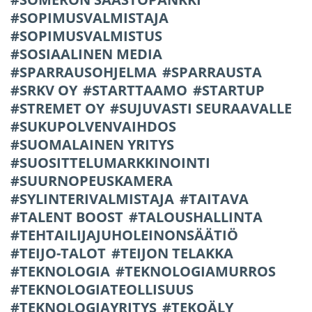
SOPIMUSVALMISTAJA
SOPIMUSVALMISTUS
SOSIAALINEN MEDIA
SPARRAUSOHJELMA
SPARRAUSTA
SRKV OY
STARTTAAMO
STARTUP
STREMET OY
SUJUVASTI SEURAAVALLE
SUKUPOLVENVAIHDOS
SUOMALAINEN YRITYS
SUOSITTELUMARKKINOINTI
SUURNOPEUSKAMERA
SYLINTERIVALMISTAJA
TAITAVA
TALENT BOOST
TALOUSHALLINTA
TEHTAILIJAJUHOLEINONSÄÄTIÖ
TEIJO-TALOT
TEIJON TELAKKA
TEKNOLOGIA
TEKNOLOGIAMURROS
TEKNOLOGIATEOLLISUUS
TEKNOLOGIAYRITYS
TEKOÄLY