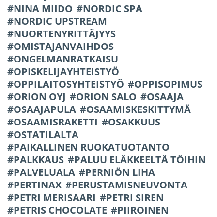
NINA MIIDO
NORDIC SPA
NORDIC UPSTREAM
NUORTENYRITTÄJYYS
OMISTAJANVAIHDOS
ONGELMANRATKAISU
OPISKELIJAYHTEISTYÖ
OPPILAITOSYHTEISTYÖ
OPPISOPIMUS
ORION OYJ
ORION SALO
OSAAJA
OSAAJAPULA
OSAAMISKESKITTYMÄ
OSAAMISRAKETTI
OSAKKUUS
OSTATILALTA
PAIKALLINEN RUOKATUOTANTO
PALKKAUS
PALUU ELÄKKEELTÄ TÖIHIN
PALVELUALA
PERNIÖN LIHA
PERTINAX
PERUSTAMISNEUVONTA
PETRI MERISAARI
PETRI SIREN
PETRIS CHOCOLATE
PIIROINEN