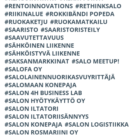
RENTOINNOVATIONS
RETHINKSALO
RIIKINALUE
ROKKIBÄNDI POPEDA
RUOKAKETJU
RUOKAMATKAILU
SAARISTO
SAARISTORISTEILY
SAAVUTETTAVUUS
SÄHKÖINEN LIIKENNE
SÄHKÖISTYVÄ LIIKENNE
SAKSANMARKKINAT
SALO MEETUP!
SALOFA OY
SALOLAINENNUORIKASVUYRITTÄJÄ
SALOMAAN KONEPAJA
SALON 4H BUSINESS LAB
SALON HYÖTYKÄYTTÖ OY
SALON ILTATORI
SALON ILTATORIISÄNNYYS
SALON KONEPAJA
SALON LOGISTIIKKA
SALON ROSMARIINI OY