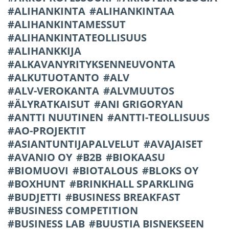
ALIHANKINTA
ALIHANKINTAA
ALIHANKINTAMESSUT
ALIHANKINTATEOLLISUUS
ALIHANKKIJA
ALKAVANYRITYKSENNEUVONTA
ALKUTUOTANTO
ALV
ALV-VEROKANTA
ALVMUUTOS
ÄLYRATKAISUT
ANI GRIGORYAN
ANTTI NUUTINEN
ANTTI-TEOLLISUUS
AO-PROJEKTIT
ASIANTUNTIJAPALVELUT
AVAJAISET
AVANIO OY
B2B
BIOKAASU
BIOMUOVI
BIOTALOUS
BLOKS OY
BOXHUNT
BRINKHALL SPARKLING
BUDJETTI
BUSINESS BREAKFAST
BUSINESS COMPETITION
BUSINESS LAB
BUUSTIA BISNEKSEEN