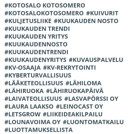
KOTOSALO KOTOSOMERO
KOTOSALOKOTOSOMERO
KUIVURIT
KULJETUSLIIKE
KUUKAUDEN NOSTO
KUUKAUDEN TRENDI
KUUKAUDEN YRITYS
KUUKAUDENNOSTO
KUUKAUDENTRENDI
KUUKAUDENYRITYS
KUVAUSPALVELU
KV-OSAAJA
KV-REKRYTOINTI
KYBERTURVALLISUUS
LÄÄKETEOLLISUUS
LÄHILOMA
LÄHIRUOKA
LÄHIRUOKAPÄIVÄ
LAIVATEOLLISUUS
LASVAPÖRSSI OY
LAURA LAAKSO
LEINOCAST OY
LETSGROW
LIIKEIDEAKILPAILU
LOUNAVOIMA OY
LUONTOMATKAILU
LUOTTAMUKSELLISTA