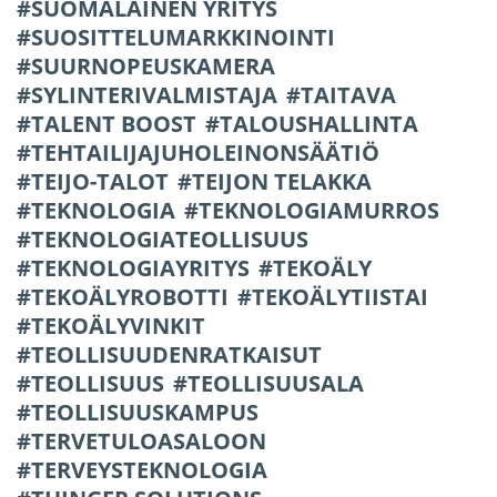
SUOMALAINEN YRITYS
SUOSITTELUMARKKINOINTI
SUURNOPEUSKAMERA
SYLINTERIVALMISTAJA
TAITAVA
TALENT BOOST
TALOUSHALLINTA
TEHTAILIJAJUHOLEINONSÄÄTIÖ
TEIJO-TALOT
TEIJON TELAKKA
TEKNOLOGIA
TEKNOLOGIAMURROS
TEKNOLOGIATEOLLISUUS
TEKNOLOGIAYRITYS
TEKOÄLY
TEKOÄLYROBOTTI
TEKOÄLYTIISTAI
TEKOÄLYVINKIT
TEOLLISUUDENRATKAISUT
TEOLLISUUS
TEOLLISUUSALA
TEOLLISUUSKAMPUS
TERVETULOASALOON
TERVEYSTEKNOLOGIA