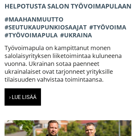
HELPOTUSTA SALON TYÖVOIMAPULAAN
MAAHANMUUTTO
SEUTUKAUPUNKIOSAAJAT
TYÖVOIMA
TYÖVOIMAPULA
UKRAINA
Työvoimapula on kampittanut monen
salolaisyrityksen liiketoimintaa kuluneena
vuonna. Ukrainan sotaa paenneet
ukrainalaiset ovat tarjonneet yrityksille
tilaisuuden vahvistaa toimintaansa.
› LUE LISÄÄ