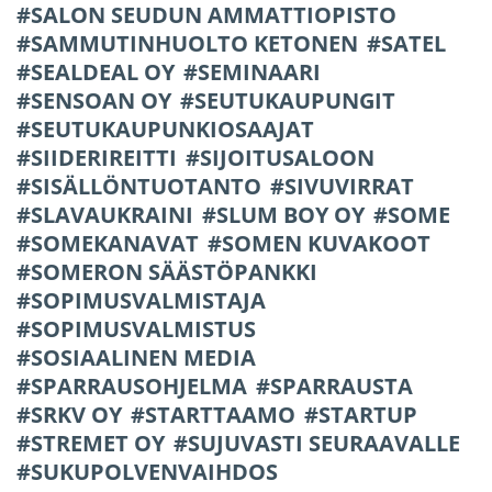
SALON SEUDUN AMMATTIOPISTO
SAMMUTINHUOLTO KETONEN
SATEL
SEALDEAL OY
SEMINAARI
SENSOAN OY
SEUTUKAUPUNGIT
SEUTUKAUPUNKIOSAAJAT
SIIDERIREITTI
SIJOITUSALOON
SISÄLLÖNTUOTANTO
SIVUVIRRAT
SLAVAUKRAINI
SLUM BOY OY
SOME
SOMEKANAVAT
SOMEN KUVAKOOT
SOMERON SÄÄSTÖPANKKI
SOPIMUSVALMISTAJA
SOPIMUSVALMISTUS
SOSIAALINEN MEDIA
SPARRAUSOHJELMA
SPARRAUSTA
SRKV OY
STARTTAAMO
STARTUP
STREMET OY
SUJUVASTI SEURAAVALLE
SUKUPOLVENVAIHDOS