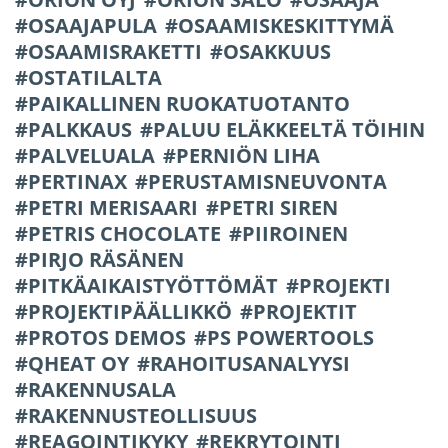
OSAAJAPULA
OSAAMISKESKITTYMÄ
OSAAMISRAKETTI
OSAKKUUS
OSTATILALTA
PAIKALLINEN RUOKATUOTANTO
PALKKAUS
PALUU ELÄKKEELTÄ TÖIHIN
PALVELUALA
PERNIÖN LIHA
PERTINAX
PERUSTAMISNEUVONTA
PETRI MERISAARI
PETRI SIREN
PETRIS CHOCOLATE
PIIROINEN
PIRJO RÄSÄNEN
PITKÄAIKAISTYÖTTÖMÄT
PROJEKTI
PROJEKTIPÄÄLLIKKÖ
PROJEKTIT
PROTOS DEMOS
PS POWERTOOLS
QHEAT OY
RAHOITUSANALYYSI
RAKENNUSALA
RAKENNUSTEOLLISUUS
REAGOINTIKYKY
REKRYTOINTI