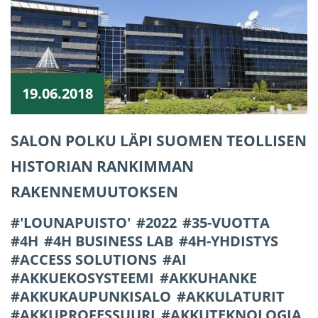
19.06.2018
SALON POLKU LÄPI SUOMEN TEOLLISEN
HISTORIAN RANKIMMAN
RAKENNEMUUTOKSEN
'LOUNAPUISTO'
2022
35-VUOTTA
4H
4H BUSINESS LAB
4H-YHDISTYS
ACCESS SOLUTIONS
AI
AKKUEKOSYSTEEMI
AKKUHANKE
AKKUKAUPUNKISALO
AKKULATURIT
AKKUPROFESSUURI
AKKUTEKNOLOGIA