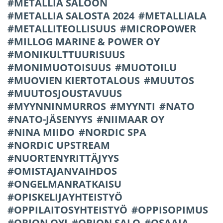
METALLIA SALOON
METALLIA SALOSTA 2024
METALLIALA
METALLITEOLLISUUS
MICROPOWER
MILLOG MARINE & POWER OY
MONIKULTTUURISUUS
MONIMUOTOISUUS
MUOTOILU
MUOVIEN KIERTOTALOUS
MUUTOS
MUUTOSJOUSTAVUUS
MYYNNINMURROS
MYYNTI
NATO
NATO-JÄSENYYS
NIIMAAR OY
NINA MIIDO
NORDIC SPA
NORDIC UPSTREAM
NUORTENYRITTÄJYYS
OMISTAJANVAIHDOS
ONGELMANRATKAISU
OPISKELIJAYHTEISTYÖ
OPPILAITOSYHTEISTYÖ
OPPISOPIMUS
ORION OYJ
ORION SALO
OSAAJA