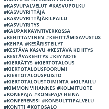
KASVUPALVELUT
KASVUPOLKU
KASVUYRITTÄJÄ
KASVUYRITTÄJÄKILPAILU
KASVUYRITYS
KAUPANKÄYNTIVERKOSSA
KEHITTÄMINEN
KEHITTÄMISAVUSTUS
KEHPA
KESÄRISTEILYT
KESTÄVÄ KASVU
KESTÄVÄ KEHITYS
KESTÄVÄKEHITYS
KEY NOTE
KIERRÄTYS
KIERTOTALOUS
KIERTOTALOUSFOORUMI
KIERTOTALOUSPUISTO
KIERTOTALOUSTOIMINTA
KILPAILU
KIMMON VIHANNES
KOLMITUOTE
KONEPAJA
KONEPAJA HEINÄ
KONFERENSSI
KONSULTTIPALVELU
KONTTI
KOTOSALO