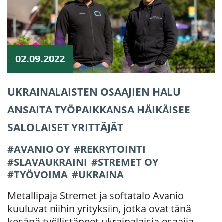
02.09.2022
UKRAINALAISTEN OSAAJIEN HALU
ANSAITA TYÖPAIKKANSA HÄIKÄISEE
SALOLAISET YRITTÄJÄT
AVANIO OY
REKRYTOINTI
SLAVAUKRAINI
STREMET OY
TYÖVOIMA
UKRAINA
Metallipaja Stremet ja softatalo Avanio
kuuluvat niihin yrityksiin, jotka ovat tänä
kesänä työllistäneet ukrainalaisia osaajia.