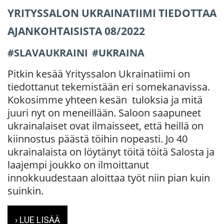
YRITYSSALON UKRAINATIIMI TIEDOTTAA
AJANKOHTAISISTA 08/2022
SLAVAUKRAINI
UKRAINA
Pitkin kesää Yrityssalon Ukrainatiimi on
tiedottanut tekemistään eri somekanavissa.
Kokosimme yhteen kesän tuloksia ja mitä
juuri nyt on meneillään. Saloon saapuneet
ukrainalaiset ovat ilmaisseet, että heillä on
kiinnostus päästä töihin nopeasti. Jo 40
ukrainalaista on löytänyt töitä töitä Salosta ja
laajempi joukko on ilmoittanut
innokkuudestaan aloittaa työt niin pian kuin
suinkin.
› LUE LISÄÄ