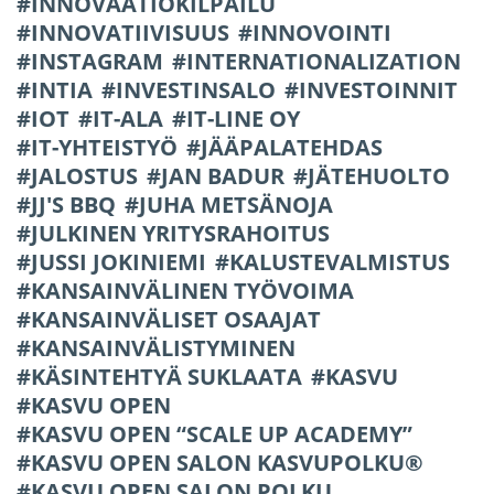
INNOVAATIOKILPAILU
INNOVATIIVISUUS
INNOVOINTI
INSTAGRAM
INTERNATIONALIZATION
INTIA
INVESTINSALO
INVESTOINNIT
IOT
IT-ALA
IT-LINE OY
IT-YHTEISTYÖ
JÄÄPALATEHDAS
JALOSTUS
JAN BADUR
JÄTEHUOLTO
JJ'S BBQ
JUHA METSÄNOJA
JULKINEN YRITYSRAHOITUS
JUSSI JOKINIEMI
KALUSTEVALMISTUS
KANSAINVÄLINEN TYÖVOIMA
KANSAINVÄLISET OSAAJAT
KANSAINVÄLISTYMINEN
KÄSINTEHTYÄ SUKLAATA
KASVU
KASVU OPEN
KASVU OPEN “SCALE UP ACADEMY”
KASVU OPEN SALON KASVUPOLKU®
KASVU OPEN SALON POLKU