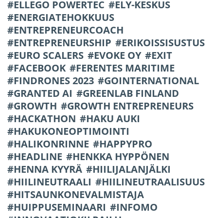
ELLEGO POWERTEC
ELY-KESKUS
ENERGIATEHOKKUUS
ENTREPRENEURCOACH
ENTREPRENEURSHIP
ERIKOISSISUSTUS
EURO SCALERS
EVOKE OY
EXIT
FACEBOOK
FERENTES MARITIME
FINDRONES 2023
GOINTERNATIONAL
GRANTED AI
GREENLAB FINLAND
GROWTH
GROWTH ENTREPRENEURS
HACKATHON
HAKU AUKI
HAKUKONEOPTIMOINTI
HALIKONRINNE
HAPPYPRO
HEADLINE
HENKKA HYPPÖNEN
HENNA KYYRÄ
HIILIJALANJÄLKI
HIILINEUTRAALI
HIILINEUTRAALISUUS
HITSAUNKONEVALMISTAJA
HUIPPUSEMINAARI
INFOMO