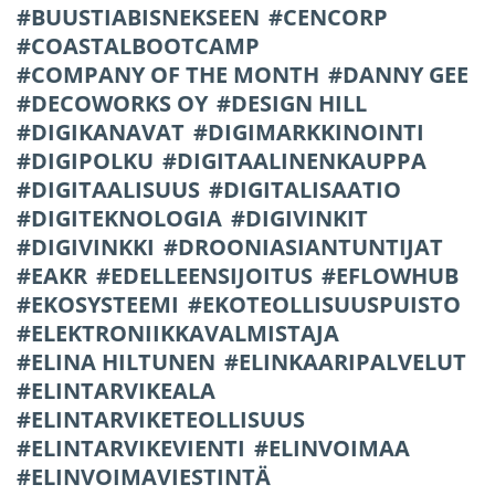
BUUSTIABISNEKSEEN
CENCORP
COASTALBOOTCAMP
COMPANY OF THE MONTH
DANNY GEE
DECOWORKS OY
DESIGN HILL
DIGIKANAVAT
DIGIMARKKINOINTI
DIGIPOLKU
DIGITAALINENKAUPPA
DIGITAALISUUS
DIGITALISAATIO
DIGITEKNOLOGIA
DIGIVINKIT
DIGIVINKKI
DROONIASIANTUNTIJAT
EAKR
EDELLEENSIJOITUS
EFLOWHUB
EKOSYSTEEMI
EKOTEOLLISUUSPUISTO
ELEKTRONIIKKAVALMISTAJA
ELINA HILTUNEN
ELINKAARIPALVELUT
ELINTARVIKEALA
ELINTARVIKETEOLLISUUS
ELINTARVIKEVIENTI
ELINVOIMAA
ELINVOIMAVIESTINTÄ