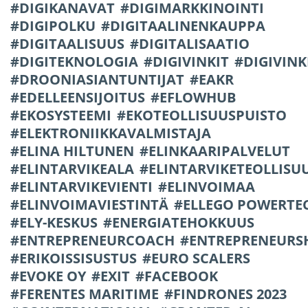
DIGIKANAVAT
DIGIMARKKINOINTI
DIGIPOLKU
DIGITAALINENKAUPPA
DIGITAALISUUS
DIGITALISAATIO
DIGITEKNOLOGIA
DIGIVINKIT
DIGIVINK
DROONIASIANTUNTIJAT
EAKR
EDELLEENSIJOITUS
EFLOWHUB
EKOSYSTEEMI
EKOTEOLLISUUSPUISTO
ELEKTRONIIKKAVALMISTAJA
ELINA HILTUNEN
ELINKAARIPALVELUT
ELINTARVIKEALA
ELINTARVIKETEOLLISU
ELINTARVIKEVIENTI
ELINVOIMAA
ELINVOIMAVIESTINTÄ
ELLEGO POWERTE
ELY-KESKUS
ENERGIATEHOKKUUS
ENTREPRENEURCOACH
ENTREPRENEURS
ERIKOISSISUSTUS
EURO SCALERS
EVOKE OY
EXIT
FACEBOOK
FERENTES MARITIME
FINDRONES 2023