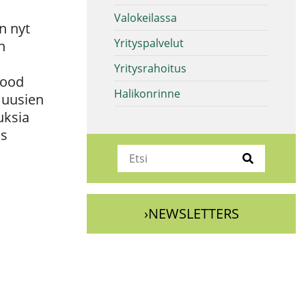
Valokeilassa
n nyt
Yrityspalvelut
n
Yritysrahoitus
Food
Halikonrinne
 uusien
uksia
ös
›NEWSLETTERS