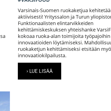
Varsinais-Suomen ruokaketjua kehitetää
aktiivisesti! Yrityssalon ja Turun yliopisto
Funktionaalisten elintarvikkeiden
kehittämiskeskuksen yhteishanke Varsi
ssa
kokoaa ruoka-alan toimijoita työpajoihin
innovaatioiden löytämiseksi. Mahdollisu
ruokaketjun kehittämiseksi etsitään my
innovaatiokilpailusta.
› LUE LISÄÄ