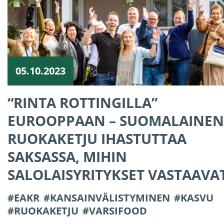
05.10.2023
“RINTA ROTTINGILLA”
EUROOPPAAN – SUOMALAINEN
RUOKAKETJU IHASTUTTAA
SAKSASSA, MIHIN
SALOLAISYRITYKSET VASTAAVA
EAKR
KANSAINVÄLISTYMINEN
KASVU
RUOKAKETJU
VARSIFOOD