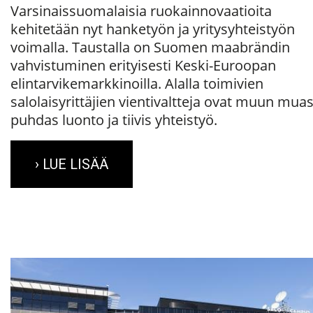
Varsinaissuomalaisia ruokainnovaatioita
kehitetään nyt hanketyön ja yritysyhteistyön
voimalla. Taustalla on Suomen maabrändin
vahvistuminen erityisesti Keski-Euroopan
elintarvikemarkkinoilla. Alalla toimivien
salolaisyrittäjien vientivaltteja ovat muun mua
puhdas luonto ja tiivis yhteistyö.
› LUE LISÄÄ