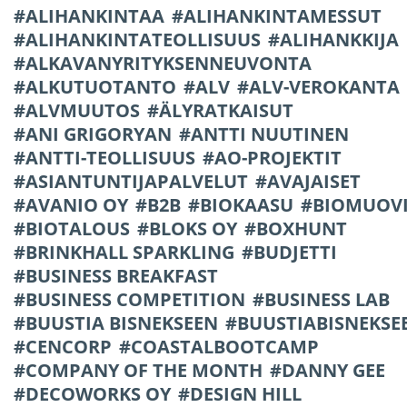
ALIHANKINTAA
ALIHANKINTAMESSUT
ALIHANKINTATEOLLISUUS
ALIHANKKIJA
ALKAVANYRITYKSENNEUVONTA
ALKUTUOTANTO
ALV
ALV-VEROKANTA
ALVMUUTOS
ÄLYRATKAISUT
ANI GRIGORYAN
ANTTI NUUTINEN
ANTTI-TEOLLISUUS
AO-PROJEKTIT
ASIANTUNTIJAPALVELUT
AVAJAISET
AVANIO OY
B2B
BIOKAASU
BIOMUOV
BIOTALOUS
BLOKS OY
BOXHUNT
BRINKHALL SPARKLING
BUDJETTI
BUSINESS BREAKFAST
BUSINESS COMPETITION
BUSINESS LAB
BUUSTIA BISNEKSEEN
BUUSTIABISNEKSE
CENCORP
COASTALBOOTCAMP
COMPANY OF THE MONTH
DANNY GEE
DECOWORKS OY
DESIGN HILL