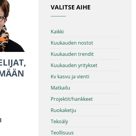
VALITSE AIHE
Kaikki
Kuukauden nostot
Kuukauden trendit
LIJAT,
Kuukauden yritykset
SIMÄÄN
Kv kasvu ja vienti
Matkailu
Projektit/hankkeet
Ruokaketju
I
Tekoäly
Teollisuus