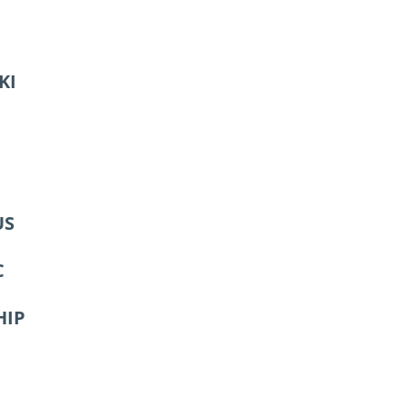
KI
US
C
HIP