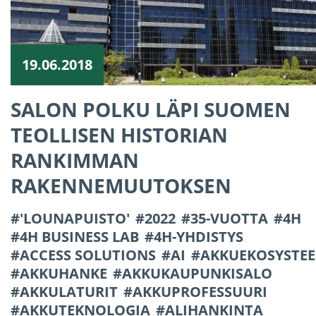
19.06.2018
SALON POLKU LÄPI SUOMEN
TEOLLISEN HISTORIAN
RANKIMMAN
RAKENNEMUUTOKSEN
'LOUNAPUISTO'
2022
35-VUOTTA
4H
4H BUSINESS LAB
4H-YHDISTYS
ACCESS SOLUTIONS
AI
AKKUEKOSYSTEE
AKKUHANKE
AKKUKAUPUNKISALO
AKKULATURIT
AKKUPROFESSUURI
AKKUTEKNOLOGIA
ALIHANKINTA