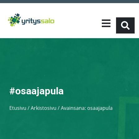
#osaajapula
Etusivu
/
Arkistosivu / Avainsana:
osaajapula