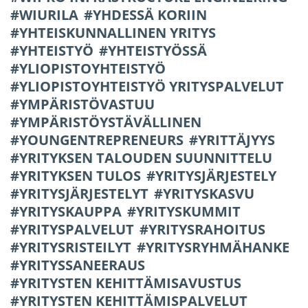
WIURILA
YHDESSÄ KORIIN
YHTEISKUNNALLINEN YRITYS
YHTEISTYÖ
YHTEISTYÖSSÄ
YLIOPISTOYHTEISTYÖ
YLIOPISTOYHTEISTYÖ YRITYSPALVELUT
YMPÄRISTÖVASTUU
YMPÄRISTÖYSTÄVÄLLINEN
YOUNGENTREPRENEURS
YRITTÄJYYS
YRITYKSEN TALOUDEN SUUNNITTELU
YRITYKSEN TULOS
YRITYSJÄRJESTELY
YRITYSJÄRJESTELYT
YRITYSKASVU
YRITYSKAUPPA
YRITYSKUMMIT
YRITYSPALVELUT
YRITYSRAHOITUS
YRITYSRISTEILYT
YRITYSRYHMÄHANKE
YRITYSSANEERAUS
YRITYSTEN KEHITTÄMISAVUSTUS
YRITYSTEN KEHITTÄMISPALVELUT