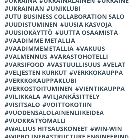
UKRAINA
UKRAINALAINEN
UKRAINE
UKRAINIAN
UNIKLUBI
UTU BUSINESS COLLABORATION SALO
UUDISTUMINEN
UUSIA KASVOJA
UUSIOKÄYTTÖ
UUTTA OSAAMISTA
VAADIMME METALLIA
VAADIMMEMETALLIA
VAKUUS
VALMENNUS
VARASTOHOTELLI
VARSIFOOD
VASTUULLISUUS
VELAT
VELJESTEN KURKUT
VERKKOKAUPPA
VERKKOKAUPPAKLUBI
VERKOSTOITUMINEN
VIENTIKAUPPA
VILIKKALA
VILJANKÄSITTELY
VISITSALO
VOITTOKOTIIN
VUODENSALOLAINENLIIKEIDEA
VUOKRATYÖMALLI
WALLIUS HITSAUSKONEET
WIN-WIN
WIPRO INFRASTRUCTURE ENGINEERING