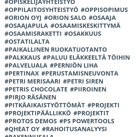
OPISKELIJAYHTEISTYÖ
OPPILAITOSYHTEISTYÖ
OPPISOPIMUS
ORION OYJ
ORION SALO
OSAAJA
OSAAJAPULA
OSAAMISKESKITTYMÄ
OSAAMISRAKETTI
OSAKKUUS
OSTATILALTA
PAIKALLINEN RUOKATUOTANTO
PALKKAUS
PALUU ELÄKKEELTÄ TÖIHIN
PALVELUALA
PERNIÖN LIHA
PERTINAX
PERUSTAMISNEUVONTA
PETRI MERISAARI
PETRI SIREN
PETRIS CHOCOLATE
PIIROINEN
PIRJO RÄSÄNEN
PITKÄAIKAISTYÖTTÖMÄT
PROJEKTI
PROJEKTIPÄÄLLIKKÖ
PROJEKTIT
PROTOS DEMOS
PS POWERTOOLS
QHEAT OY
RAHOITUSANALYYSI
RAKENNUSALA