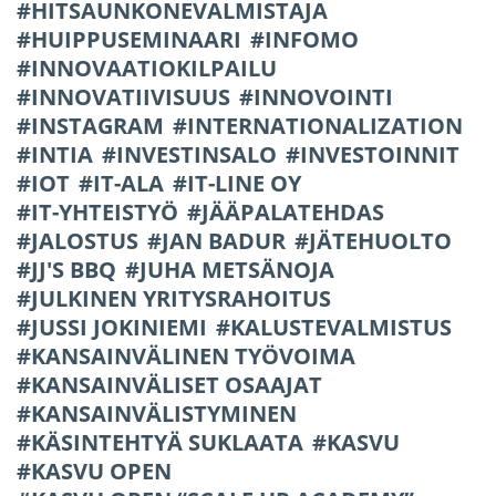
HITSAUNKONEVALMISTAJA
HUIPPUSEMINAARI
INFOMO
INNOVAATIOKILPAILU
INNOVATIIVISUUS
INNOVOINTI
INSTAGRAM
INTERNATIONALIZATION
INTIA
INVESTINSALO
INVESTOINNIT
IOT
IT-ALA
IT-LINE OY
IT-YHTEISTYÖ
JÄÄPALATEHDAS
JALOSTUS
JAN BADUR
JÄTEHUOLTO
JJ'S BBQ
JUHA METSÄNOJA
JULKINEN YRITYSRAHOITUS
JUSSI JOKINIEMI
KALUSTEVALMISTUS
KANSAINVÄLINEN TYÖVOIMA
KANSAINVÄLISET OSAAJAT
KANSAINVÄLISTYMINEN
KÄSINTEHTYÄ SUKLAATA
KASVU
KASVU OPEN