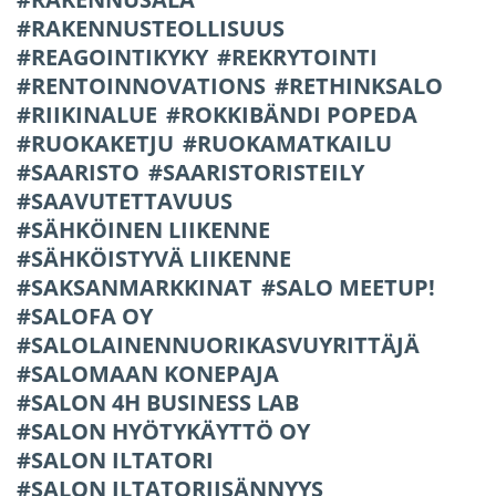
RAKENNUSTEOLLISUUS
REAGOINTIKYKY
REKRYTOINTI
RENTOINNOVATIONS
RETHINKSALO
RIIKINALUE
ROKKIBÄNDI POPEDA
RUOKAKETJU
RUOKAMATKAILU
SAARISTO
SAARISTORISTEILY
SAAVUTETTAVUUS
SÄHKÖINEN LIIKENNE
SÄHKÖISTYVÄ LIIKENNE
SAKSANMARKKINAT
SALO MEETUP!
SALOFA OY
SALOLAINENNUORIKASVUYRITTÄJÄ
SALOMAAN KONEPAJA
SALON 4H BUSINESS LAB
SALON HYÖTYKÄYTTÖ OY
SALON ILTATORI
SALON ILTATORIISÄNNYYS