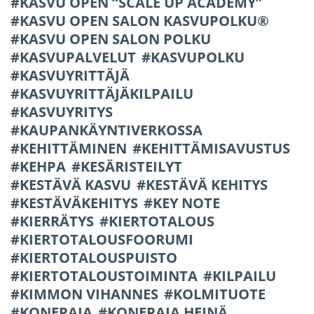
KASVU OPEN “SCALE UP ACADEMY”
KASVU OPEN SALON KASVUPOLKU®
KASVU OPEN SALON POLKU
KASVUPALVELUT
KASVUPOLKU
KASVUYRITTÄJÄ
KASVUYRITTÄJÄKILPAILU
KASVUYRITYS
KAUPANKÄYNTIVERKOSSA
KEHITTÄMINEN
KEHITTÄMISAVUSTUS
KEHPA
KESÄRISTEILYT
KESTÄVÄ KASVU
KESTÄVÄ KEHITYS
KESTÄVÄKEHITYS
KEY NOTE
KIERRÄTYS
KIERTOTALOUS
KIERTOTALOUSFOORUMI
KIERTOTALOUSPUISTO
KIERTOTALOUSTOIMINTA
KILPAILU
KIMMON VIHANNES
KOLMITUOTE
KONEPAJA
KONEPAJA HEINÄ