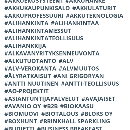
AKKUEKOSYSTEEMI
AKKUHANKE
AKKUKAUPUNKISALO
AKKULATURIT
AKKUPROFESSUURI
AKKUTEKNOLOGIA
ALIHANKINTA
ALIHANKINTAA
ALIHANKINTAMESSUT
ALIHANKINTATEOLLISUUS
ALIHANKKIJA
ALKAVANYRITYKSENNEUVONTA
ALKUTUOTANTO
ALV
ALV-VEROKANTA
ALVMUUTOS
ÄLYRATKAISUT
ANI GRIGORYAN
ANTTI NUUTINEN
ANTTI-TEOLLISUUS
AO-PROJEKTIT
ASIANTUNTIJAPALVELUT
AVAJAISET
AVANIO OY
B2B
BIOKAASU
BIOMUOVI
BIOTALOUS
BLOKS OY
BOXHUNT
BRINKHALL SPARKLING
BUDJETTI
BUSINESS BREAKFAST