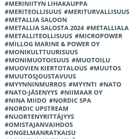
MERINIITYN LIHAKAUPPA
MERITEOLLISUUS
MERITURVALLISUUS
METALLIA SALOON
METALLIA SALOSTA 2024
METALLIALA
METALLITEOLLISUUS
MICROPOWER
MILLOG MARINE & POWER OY
MONIKULTTUURISUUS
MONIMUOTOISUUS
MUOTOILU
MUOVIEN KIERTOTALOUS
MUUTOS
MUUTOSJOUSTAVUUS
MYYNNINMURROS
MYYNTI
NATO
NATO-JÄSENYYS
NIIMAAR OY
NINA MIIDO
NORDIC SPA
NORDIC UPSTREAM
NUORTENYRITTÄJYYS
OMISTAJANVAIHDOS
ONGELMANRATKAISU