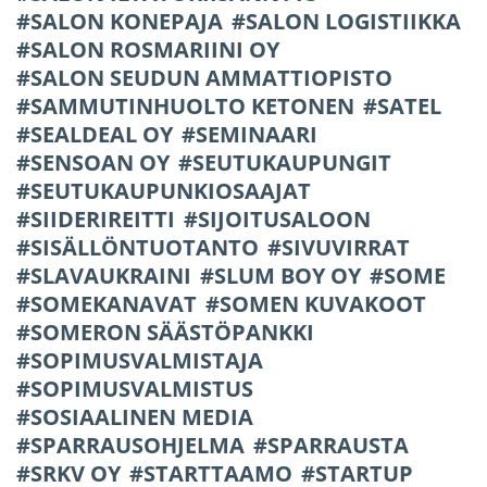
SALON KONEPAJA
SALON LOGISTIIKKA
SALON ROSMARIINI OY
SALON SEUDUN AMMATTIOPISTO
SAMMUTINHUOLTO KETONEN
SATEL
SEALDEAL OY
SEMINAARI
SENSOAN OY
SEUTUKAUPUNGIT
SEUTUKAUPUNKIOSAAJAT
SIIDERIREITTI
SIJOITUSALOON
SISÄLLÖNTUOTANTO
SIVUVIRRAT
SLAVAUKRAINI
SLUM BOY OY
SOME
SOMEKANAVAT
SOMEN KUVAKOOT
SOMERON SÄÄSTÖPANKKI
SOPIMUSVALMISTAJA
SOPIMUSVALMISTUS
SOSIAALINEN MEDIA
SPARRAUSOHJELMA
SPARRAUSTA
SRKV OY
STARTTAAMO
STARTUP