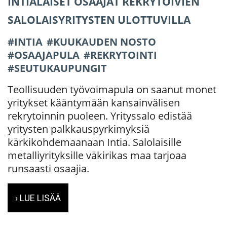
INTIALAISET OSAAJAT REKRYTOIVIEN
SALOLAISYRITYSTEN ULOTTUVILLA
INTIA
KUUKAUDEN NOSTO
OSAAJAPULA
REKRYTOINTI
SEUTUKAUPUNGIT
Teollisuuden työvoimapula on saanut monet
yritykset kääntymään kansainvälisen
rekrytoinnin puoleen. Yrityssalo edistää
yritysten palkkauspyrkimyksiä
kärkikohdemaanaan Intia. Salolaisille
metalliyrityksille väkirikas maa tarjoaa
runsaasti osaajia.
› LUE LISÄÄ