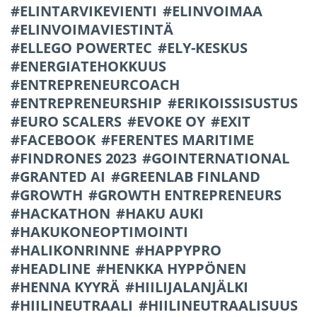
ELINTARVIKEVIENTI
ELINVOIMAA
ELINVOIMAVIESTINTÄ
ELLEGO POWERTEC
ELY-KESKUS
ENERGIATEHOKKUUS
ENTREPRENEURCOACH
ENTREPRENEURSHIP
ERIKOISSISUSTUS
EURO SCALERS
EVOKE OY
EXIT
FACEBOOK
FERENTES MARITIME
FINDRONES 2023
GOINTERNATIONAL
GRANTED AI
GREENLAB FINLAND
GROWTH
GROWTH ENTREPRENEURS
HACKATHON
HAKU AUKI
HAKUKONEOPTIMOINTI
HALIKONRINNE
HAPPYPRO
HEADLINE
HENKKA HYPPÖNEN
HENNA KYYRÄ
HIILIJALANJÄLKI
HIILINEUTRAALI
HIILINEUTRAALISUUS