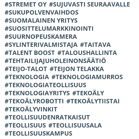
STREMET OY
SUJUVASTI SEURAAVALLE
SUKUPOLVENVAIHDOS
SUOMALAINEN YRITYS
SUOSITTELUMARKKINOINTI
SUURNOPEUSKAMERA
SYLINTERIVALMISTAJA
TAITAVA
TALENT BOOST
TALOUSHALLINTA
TEHTAILIJAJUHOLEINONSÄÄTIÖ
TEIJO-TALOT
TEIJON TELAKKA
TEKNOLOGIA
TEKNOLOGIAMURROS
TEKNOLOGIATEOLLISUUS
TEKNOLOGIAYRITYS
TEKOÄLY
TEKOÄLYROBOTTI
TEKOÄLYTIISTAI
TEKOÄLYVINKIT
TEOLLISUUDENRATKAISUT
TEOLLISUUS
TEOLLISUUSALA
TEOLLISUUSKAMPUS