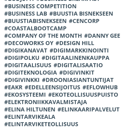
BUSINESS COMPETITION
BUSINESS LAB
BUUSTIA BISNEKSEEN
BUUSTIABISNEKSEEN
CENCORP
COASTALBOOTCAMP
COMPANY OF THE MONTH
DANNY GEE
DECOWORKS OY
DESIGN HILL
DIGIKANAVAT
DIGIMARKKINOINTI
DIGIPOLKU
DIGITAALINENKAUPPA
DIGITAALISUUS
DIGITALISAATIO
DIGITEKNOLOGIA
DIGIVINKIT
DIGIVINKKI
DROONIASIANTUNTIJAT
EAKR
EDELLEENSIJOITUS
EFLOWHUB
EKOSYSTEEMI
EKOTEOLLISUUSPUISTO
ELEKTRONIIKKAVALMISTAJA
ELINA HILTUNEN
ELINKAARIPALVELUT
ELINTARVIKEALA
ELINTARVIKETEOLLISUUS