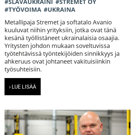
SLAVAUKRAINI
STREMET OY
TYÖVOIMA
UKRAINA
Metallipaja Stremet ja softatalo Avanio
kuuluvat niihin yrityksiin, jotka ovat tänä
kesänä työllistäneet ukrainalaisia osaajia.
Yritysten johdon mukaan soveltuvissa
työtehtävissä työntekijöiden sinnikkyys ja
ahkeruus ovat johtaneet vakituisiinkin
työsuhteisiin.
› LUE LISÄÄ