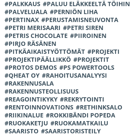
PALKKAUS
PALUU ELÄKKEELTÄ TÖIHIN
PALVELUALA
PERNIÖN LIHA
PERTINAX
PERUSTAMISNEUVONTA
PETRI MERISAARI
PETRI SIREN
PETRIS CHOCOLATE
PIIROINEN
PIRJO RÄSÄNEN
PITKÄAIKAISTYÖTTÖMÄT
PROJEKTI
PROJEKTIPÄÄLLIKKÖ
PROJEKTIT
PROTOS DEMOS
PS POWERTOOLS
QHEAT OY
RAHOITUSANALYYSI
RAKENNUSALA
RAKENNUSTEOLLISUUS
REAGOINTIKYKY
REKRYTOINTI
RENTOINNOVATIONS
RETHINKSALO
RIIKINALUE
ROKKIBÄNDI POPEDA
RUOKAKETJU
RUOKAMATKAILU
SAARISTO
SAARISTORISTEILY