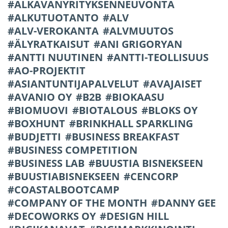
ALKAVANYRITYKSENNEUVONTA
ALKUTUOTANTO
ALV
ALV-VEROKANTA
ALVMUUTOS
ÄLYRATKAISUT
ANI GRIGORYAN
ANTTI NUUTINEN
ANTTI-TEOLLISUUS
AO-PROJEKTIT
ASIANTUNTIJAPALVELUT
AVAJAISET
AVANIO OY
B2B
BIOKAASU
BIOMUOVI
BIOTALOUS
BLOKS OY
BOXHUNT
BRINKHALL SPARKLING
BUDJETTI
BUSINESS BREAKFAST
BUSINESS COMPETITION
BUSINESS LAB
BUUSTIA BISNEKSEEN
BUUSTIABISNEKSEEN
CENCORP
COASTALBOOTCAMP
COMPANY OF THE MONTH
DANNY GEE
DECOWORKS OY
DESIGN HILL