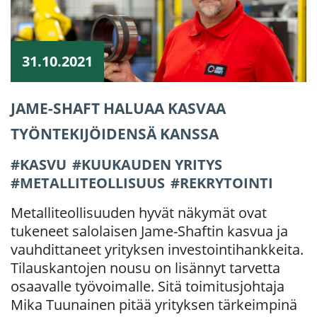
31.10.2021
JAME-SHAFT HALUAA KASVAA
TYÖNTEKIJÖIDENSÄ KANSSA
KASVU
KUUKAUDEN YRITYS
METALLITEOLLISUUS
REKRYTOINTI
Metalliteollisuuden hyvät näkymät ovat
tukeneet salolaisen Jame-Shaftin kasvua ja
vauhdittaneet yrityksen investointihankkeita.
Tilauskantojen nousu on lisännyt tarvetta
osaavalle työvoimalle. Sitä toimitusjohtaja
Mika Tuunainen pitää yrityksen tärkeimpinä