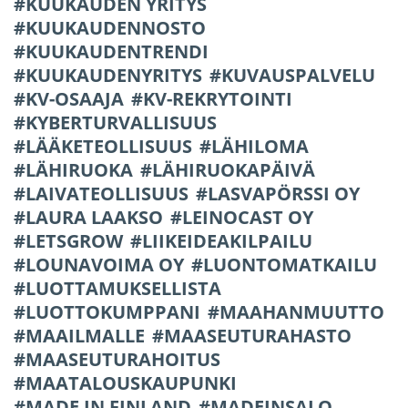
KUUKAUDEN YRITYS
KUUKAUDENNOSTO
KUUKAUDENTRENDI
KUUKAUDENYRITYS
KUVAUSPALVELU
KV-OSAAJA
KV-REKRYTOINTI
KYBERTURVALLISUUS
LÄÄKETEOLLISUUS
LÄHILOMA
LÄHIRUOKA
LÄHIRUOKAPÄIVÄ
LAIVATEOLLISUUS
LASVAPÖRSSI OY
LAURA LAAKSO
LEINOCAST OY
LETSGROW
LIIKEIDEAKILPAILU
LOUNAVOIMA OY
LUONTOMATKAILU
LUOTTAMUKSELLISTA
LUOTTOKUMPPANI
MAAHANMUUTTO
MAAILMALLE
MAASEUTURAHASTO
MAASEUTURAHOITUS
MAATALOUSKAUPUNKI
MADE IN FINLAND
MADEINSALO