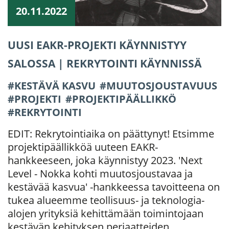
20.11.2022
UUSI EAKR-PROJEKTI KÄYNNISTYY
SALOSSA | REKRYTOINTI KÄYNNISSÄ
KESTÄVÄ KASVU
MUUTOSJOUSTAVUUS
PROJEKTI
PROJEKTIPÄÄLLIKKÖ
REKRYTOINTI
EDIT: Rekrytointiaika on päättynyt! Etsimme
projektipäällikköä uuteen EAKR-
hankkeeseen, joka käynnistyy 2023. 'Next
Level - Nokka kohti muutosjoustavaa ja
kestävää kasvua' -hankkeessa tavoitteena on
tukea alueemme teollisuus- ja teknologia-
alojen yrityksiä kehittämään toimintojaan
kestävän kehityksen periaatteiden