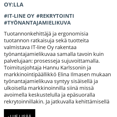
OY:LLA
IT-LINE OY
REKRYTOINTI
TYÖNANTAJAMIELIKUVA
Tuotannonkehittäjä ja ergonomisia
tuotannon ratkaisuja sekä tuotteita
valmistava IT-line Oy rakentaa
työnantajamielikuvaa samalla tavoin kuin
palvelujaan: prosesseja sujuvoittamalla.
Toimitusjohtaja Hannu Karlssonin ja
markkinointipäällikkö Elina Ilmasen mukaan
työnantajamielikuva syntyy sisäisellä ja
ulkoisella markkinoinnilla siinä missä
avoimella keskustelulla ja epäsuoralla
rekrytoinnillakin. Ja jatkuvalla kehittämisellä
› LUE LISÄÄ