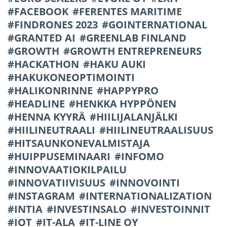
FACEBOOK
FERENTES MARITIME
FINDRONES 2023
GOINTERNATIONAL
GRANTED AI
GREENLAB FINLAND
GROWTH
GROWTH ENTREPRENEURS
HACKATHON
HAKU AUKI
HAKUKONEOPTIMOINTI
HALIKONRINNE
HAPPYPRO
HEADLINE
HENKKA HYPPÖNEN
HENNA KYYRÄ
HIILIJALANJÄLKI
HIILINEUTRAALI
HIILINEUTRAALISUUS
HITSAUNKONEVALMISTAJA
HUIPPUSEMINAARI
INFOMO
INNOVAATIOKILPAILU
INNOVATIIVISUUS
INNOVOINTI
INSTAGRAM
INTERNATIONALIZATION
INTIA
INVESTINSALO
INVESTOINNIT
IOT
IT-ALA
IT-LINE OY