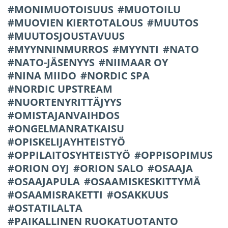
MONIMUOTOISUUS
MUOTOILU
MUOVIEN KIERTOTALOUS
MUUTOS
MUUTOSJOUSTAVUUS
MYYNNINMURROS
MYYNTI
NATO
NATO-JÄSENYYS
NIIMAAR OY
NINA MIIDO
NORDIC SPA
NORDIC UPSTREAM
NUORTENYRITTÄJYYS
OMISTAJANVAIHDOS
ONGELMANRATKAISU
OPISKELIJAYHTEISTYÖ
OPPILAITOSYHTEISTYÖ
OPPISOPIMUS
ORION OYJ
ORION SALO
OSAAJA
OSAAJAPULA
OSAAMISKESKITTYMÄ
OSAAMISRAKETTI
OSAKKUUS
OSTATILALTA
PAIKALLINEN RUOKATUOTANTO