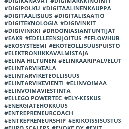
DIGIKANAVAT
DIGIMARKKINOINTI
DIGIPOLKU
DIGITAALINENKAUPPA
DIGITAALISUUS
DIGITALISAATIO
DIGITEKNOLOGIA
DIGIVINKIT
DIGIVINKKI
DROONIASIANTUNTIJAT
EAKR
EDELLEENSIJOITUS
EFLOWHUB
EKOSYSTEEMI
EKOTEOLLISUUSPUISTO
ELEKTRONIIKKAVALMISTAJA
ELINA HILTUNEN
ELINKAARIPALVELUT
ELINTARVIKEALA
ELINTARVIKETEOLLISUUS
ELINTARVIKEVIENTI
ELINVOIMAA
ELINVOIMAVIESTINTÄ
ELLEGO POWERTEC
ELY-KESKUS
ENERGIATEHOKKUUS
ENTREPRENEURCOACH
ENTREPRENEURSHIP
ERIKOISSISUSTUS
EURO SCALERS
EVOKE OY
EXIT