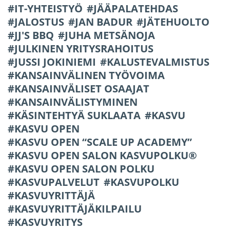
IT-YHTEISTYÖ
JÄÄPALATEHDAS
JALOSTUS
JAN BADUR
JÄTEHUOLTO
JJ'S BBQ
JUHA METSÄNOJA
JULKINEN YRITYSRAHOITUS
JUSSI JOKINIEMI
KALUSTEVALMISTUS
KANSAINVÄLINEN TYÖVOIMA
KANSAINVÄLISET OSAAJAT
KANSAINVÄLISTYMINEN
KÄSINTEHTYÄ SUKLAATA
KASVU
KASVU OPEN
KASVU OPEN “SCALE UP ACADEMY”
KASVU OPEN SALON KASVUPOLKU®
KASVU OPEN SALON POLKU
KASVUPALVELUT
KASVUPOLKU
KASVUYRITTÄJÄ
KASVUYRITTÄJÄKILPAILU
KASVUYRITYS