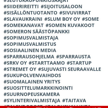
SEUTUKAUPUNKIOSAAJAT
SIIDERIREITTI
SIJOITUSALOON
SISÄLLÖNTUOTANTO
SIVUVIRRAT
SLAVAUKRAINI
SLUM BOY OY
SOME
SOMEKANAVAT
SOMEN KUVAKOOT
SOMERON SÄÄSTÖPANKKI
SOPIMUSVALMISTAJA
SOPIMUSVALMISTUS
SOSIAALINEN MEDIA
SPARRAUSOHJELMA
SPARRAUSTA
SRKV OY
STARTTAAMO
STARTUP
STREMET OY
SUJUVASTI SEURAAVALLE
SUKUPOLVENVAIHDOS
SUOMALAINEN YRITYS
SUOSITTELUMARKKINOINTI
SUURNOPEUSKAMERA
SYLINTERIVALMISTAJA
TAITAVA
TALENT BOOST
TALOUSHALLINTA