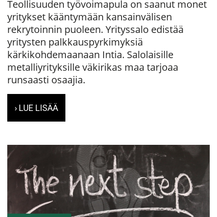
Teollisuuden työvoimapula on saanut monet
yritykset kääntymään kansainvälisen
rekrytoinnin puoleen. Yrityssalo edistää
yritysten palkkauspyrkimyksiä
kärkikohdemaanaan Intia. Salolaisille
metalliyrityksille väkirikas maa tarjoaa
runsaasti osaajia.
› LUE LISÄÄ