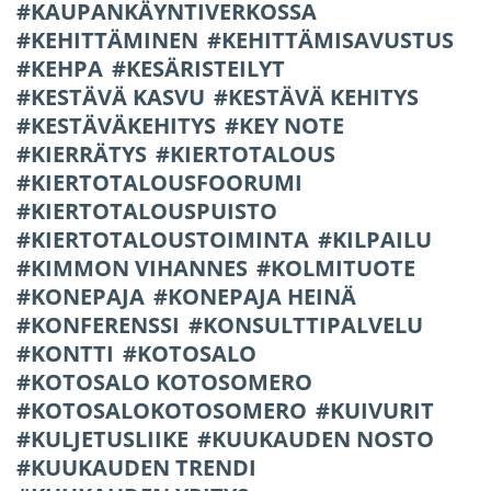
KAUPANKÄYNTIVERKOSSA
KEHITTÄMINEN
KEHITTÄMISAVUSTUS
KEHPA
KESÄRISTEILYT
KESTÄVÄ KASVU
KESTÄVÄ KEHITYS
KESTÄVÄKEHITYS
KEY NOTE
KIERRÄTYS
KIERTOTALOUS
KIERTOTALOUSFOORUMI
KIERTOTALOUSPUISTO
KIERTOTALOUSTOIMINTA
KILPAILU
KIMMON VIHANNES
KOLMITUOTE
KONEPAJA
KONEPAJA HEINÄ
KONFERENSSI
KONSULTTIPALVELU
KONTTI
KOTOSALO
KOTOSALO KOTOSOMERO
KOTOSALOKOTOSOMERO
KUIVURIT
KULJETUSLIIKE
KUUKAUDEN NOSTO
KUUKAUDEN TRENDI