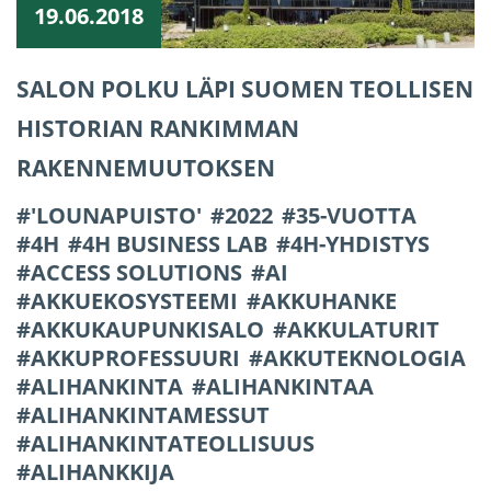
19.06.2018
SALON POLKU LÄPI SUOMEN TEOLLISEN
HISTORIAN RANKIMMAN
RAKENNEMUUTOKSEN
'LOUNAPUISTO'
2022
35-VUOTTA
4H
4H BUSINESS LAB
4H-YHDISTYS
ACCESS SOLUTIONS
AI
AKKUEKOSYSTEEMI
AKKUHANKE
AKKUKAUPUNKISALO
AKKULATURIT
AKKUPROFESSUURI
AKKUTEKNOLOGIA
ALIHANKINTA
ALIHANKINTAA
ALIHANKINTAMESSUT
ALIHANKINTATEOLLISUUS
ALIHANKKIJA