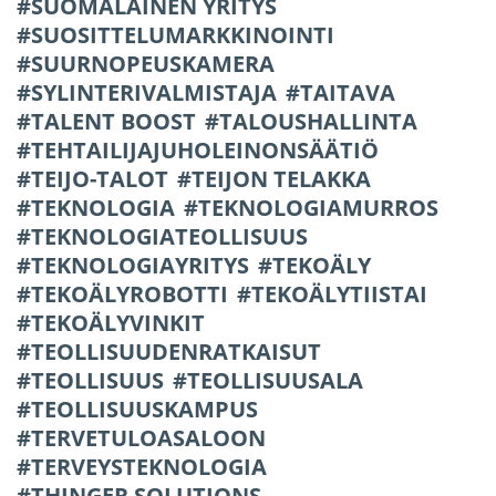
SUOMALAINEN YRITYS
SUOSITTELUMARKKINOINTI
SUURNOPEUSKAMERA
SYLINTERIVALMISTAJA
TAITAVA
TALENT BOOST
TALOUSHALLINTA
TEHTAILIJAJUHOLEINONSÄÄTIÖ
TEIJO-TALOT
TEIJON TELAKKA
TEKNOLOGIA
TEKNOLOGIAMURROS
TEKNOLOGIATEOLLISUUS
TEKNOLOGIAYRITYS
TEKOÄLY
TEKOÄLYROBOTTI
TEKOÄLYTIISTAI
TEKOÄLYVINKIT
TEOLLISUUDENRATKAISUT
TEOLLISUUS
TEOLLISUUSALA
TEOLLISUUSKAMPUS
TERVETULOASALOON
TERVEYSTEKNOLOGIA
THINGER SOLUTIONS