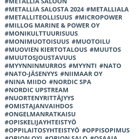
METALLIA SALOON
METALLIA SALOSTA 2024
METALLIALA
METALLITEOLLISUUS
MICROPOWER
MILLOG MARINE & POWER OY
MONIKULTTUURISUUS
MONIMUOTOISUUS
MUOTOILU
MUOVIEN KIERTOTALOUS
MUUTOS
MUUTOSJOUSTAVUUS
MYYNNINMURROS
MYYNTI
NATO
NATO-JÄSENYYS
NIIMAAR OY
NINA MIIDO
NORDIC SPA
NORDIC UPSTREAM
NUORTENYRITTÄJYYS
OMISTAJANVAIHDOS
ONGELMANRATKAISU
OPISKELIJAYHTEISTYÖ
OPPILAITOSYHTEISTYÖ
OPPISOPIMUS
ORION OYJ
ORION SALO
OSAAJA