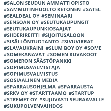
SALON SEUDUN AMMATTIOPISTO
SAMMUTINHUOLTO KETONEN
SATEL
SEALDEAL OY
SEMINAARI
SENSOAN OY
SEUTUKAUPUNGIT
SEUTUKAUPUNKIOSAAJAT
SIIDERIREITTI
SIJOITUSALOON
SISÄLLÖNTUOTANTO
SIVUVIRRAT
SLAVAUKRAINI
SLUM BOY OY
SOME
SOMEKANAVAT
SOMEN KUVAKOOT
SOMERON SÄÄSTÖPANKKI
SOPIMUSVALMISTAJA
SOPIMUSVALMISTUS
SOSIAALINEN MEDIA
SPARRAUSOHJELMA
SPARRAUSTA
SRKV OY
STARTTAAMO
STARTUP
STREMET OY
SUJUVASTI SEURAAVALLE
SUKUPOLVENVAIHDOS