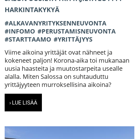
HARKINTAKYKYÄ
ALKAVANYRITYKSENNEUVONTA
INFOMO
PERUSTAMISNEUVONTA
STARTTAAMO
YRITTÄJYYS
Viime aikoina yrittäjät ovat nähneet ja
kokeneet paljon! Korona-aika toi mukanaan
uusia haasteita ja muutostarpeita usealle
alalla. Miten Salossa on suhtauduttu
yrittäjyyteen murroksellisina aikoina?
› LUE LISÄÄ