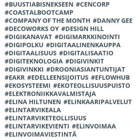
BUUSTIABISNEKSEEN
CENCORP
COASTALBOOTCAMP
COMPANY OF THE MONTH
DANNY GEE
DECOWORKS OY
DESIGN HILL
DIGIKANAVAT
DIGIMARKKINOINTI
DIGIPOLKU
DIGITAALINENKAUPPA
DIGITAALISUUS
DIGITALISAATIO
DIGITEKNOLOGIA
DIGIVINKIT
DIGIVINKKI
DROONIASIANTUNTIJAT
EAKR
EDELLEENSIJOITUS
EFLOWHUB
EKOSYSTEEMI
EKOTEOLLISUUSPUISTO
ELEKTRONIIKKAVALMISTAJA
ELINA HILTUNEN
ELINKAARIPALVELUT
ELINTARVIKEALA
ELINTARVIKETEOLLISUUS
ELINTARVIKEVIENTI
ELINVOIMAA
ELINVOIMAVIESTINTÄ