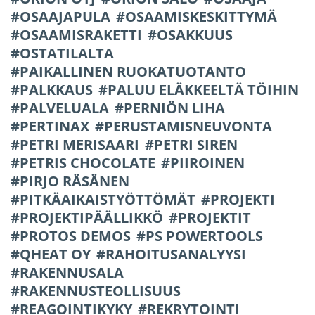
OSAAJAPULA
OSAAMISKESKITTYMÄ
OSAAMISRAKETTI
OSAKKUUS
OSTATILALTA
PAIKALLINEN RUOKATUOTANTO
PALKKAUS
PALUU ELÄKKEELTÄ TÖIHIN
PALVELUALA
PERNIÖN LIHA
PERTINAX
PERUSTAMISNEUVONTA
PETRI MERISAARI
PETRI SIREN
PETRIS CHOCOLATE
PIIROINEN
PIRJO RÄSÄNEN
PITKÄAIKAISTYÖTTÖMÄT
PROJEKTI
PROJEKTIPÄÄLLIKKÖ
PROJEKTIT
PROTOS DEMOS
PS POWERTOOLS
QHEAT OY
RAHOITUSANALYYSI
RAKENNUSALA
RAKENNUSTEOLLISUUS
REAGOINTIKYKY
REKRYTOINTI