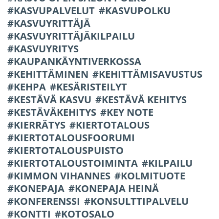
KASVUPALVELUT
KASVUPOLKU
KASVUYRITTÄJÄ
KASVUYRITTÄJÄKILPAILU
KASVUYRITYS
KAUPANKÄYNTIVERKOSSA
KEHITTÄMINEN
KEHITTÄMISAVUSTUS
KEHPA
KESÄRISTEILYT
KESTÄVÄ KASVU
KESTÄVÄ KEHITYS
KESTÄVÄKEHITYS
KEY NOTE
KIERRÄTYS
KIERTOTALOUS
KIERTOTALOUSFOORUMI
KIERTOTALOUSPUISTO
KIERTOTALOUSTOIMINTA
KILPAILU
KIMMON VIHANNES
KOLMITUOTE
KONEPAJA
KONEPAJA HEINÄ
KONFERENSSI
KONSULTTIPALVELU
KONTTI
KOTOSALO