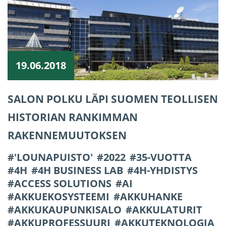
19.06.2018
SALON POLKU LÄPI SUOMEN TEOLLISEN
HISTORIAN RANKIMMAN
RAKENNEMUUTOKSEN
'LOUNAPUISTO'
2022
35-VUOTTA
4H
4H BUSINESS LAB
4H-YHDISTYS
ACCESS SOLUTIONS
AI
AKKUEKOSYSTEEMI
AKKUHANKE
AKKUKAUPUNKISALO
AKKULATURIT
AKKUPROFESSUURI
AKKUTEKNOLOGIA