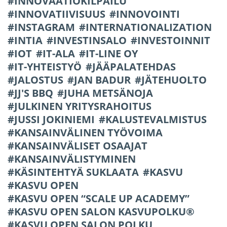
INNOVAATIOKILPAILU
INNOVATIIVISUUS
INNOVOINTI
INSTAGRAM
INTERNATIONALIZATION
INTIA
INVESTINSALO
INVESTOINNIT
IOT
IT-ALA
IT-LINE OY
IT-YHTEISTYÖ
JÄÄPALATEHDAS
JALOSTUS
JAN BADUR
JÄTEHUOLTO
JJ'S BBQ
JUHA METSÄNOJA
JULKINEN YRITYSRAHOITUS
JUSSI JOKINIEMI
KALUSTEVALMISTUS
KANSAINVÄLINEN TYÖVOIMA
KANSAINVÄLISET OSAAJAT
KANSAINVÄLISTYMINEN
KÄSINTEHTYÄ SUKLAATA
KASVU
KASVU OPEN
KASVU OPEN “SCALE UP ACADEMY”
KASVU OPEN SALON KASVUPOLKU®
KASVU OPEN SALON POLKU