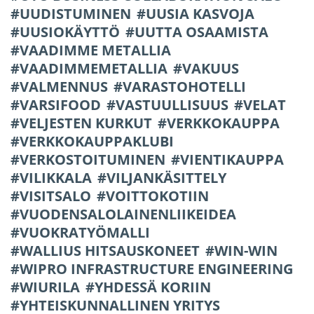
UUDISTUMINEN
UUSIA KASVOJA
UUSIOKÄYTTÖ
UUTTA OSAAMISTA
VAADIMME METALLIA
VAADIMMEMETALLIA
VAKUUS
VALMENNUS
VARASTOHOTELLI
VARSIFOOD
VASTUULLISUUS
VELAT
VELJESTEN KURKUT
VERKKOKAUPPA
VERKKOKAUPPAKLUBI
VERKOSTOITUMINEN
VIENTIKAUPPA
VILIKKALA
VILJANKÄSITTELY
VISITSALO
VOITTOKOTIIN
VUODENSALOLAINENLIIKEIDEA
VUOKRATYÖMALLI
WALLIUS HITSAUSKONEET
WIN-WIN
WIPRO INFRASTRUCTURE ENGINEERING
WIURILA
YHDESSÄ KORIIN
YHTEISKUNNALLINEN YRITYS