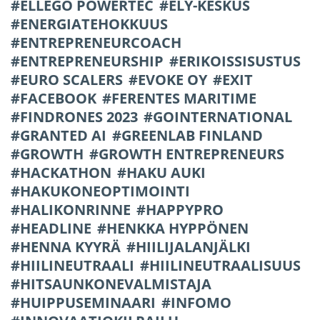
ELLEGO POWERTEC
ELY-KESKUS
ENERGIATEHOKKUUS
ENTREPRENEURCOACH
ENTREPRENEURSHIP
ERIKOISSISUSTUS
EURO SCALERS
EVOKE OY
EXIT
FACEBOOK
FERENTES MARITIME
FINDRONES 2023
GOINTERNATIONAL
GRANTED AI
GREENLAB FINLAND
GROWTH
GROWTH ENTREPRENEURS
HACKATHON
HAKU AUKI
HAKUKONEOPTIMOINTI
HALIKONRINNE
HAPPYPRO
HEADLINE
HENKKA HYPPÖNEN
HENNA KYYRÄ
HIILIJALANJÄLKI
HIILINEUTRAALI
HIILINEUTRAALISUUS
HITSAUNKONEVALMISTAJA
HUIPPUSEMINAARI
INFOMO