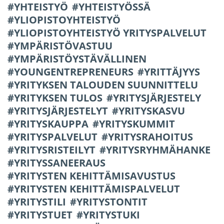
YHTEISTYÖ
YHTEISTYÖSSÄ
YLIOPISTOYHTEISTYÖ
YLIOPISTOYHTEISTYÖ YRITYSPALVELUT
YMPÄRISTÖVASTUU
YMPÄRISTÖYSTÄVÄLLINEN
YOUNGENTREPRENEURS
YRITTÄJYYS
YRITYKSEN TALOUDEN SUUNNITTELU
YRITYKSEN TULOS
YRITYSJÄRJESTELY
YRITYSJÄRJESTELYT
YRITYSKASVU
YRITYSKAUPPA
YRITYSKUMMIT
YRITYSPALVELUT
YRITYSRAHOITUS
YRITYSRISTEILYT
YRITYSRYHMÄHANKE
YRITYSSANEERAUS
YRITYSTEN KEHITTÄMISAVUSTUS
YRITYSTEN KEHITTÄMISPALVELUT
YRITYSTILI
YRITYSTONTIT
YRITYSTUET
YRITYSTUKI