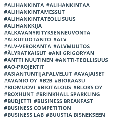
ALIHANKINTA
ALIHANKINTAA
ALIHANKINTAMESSUT
ALIHANKINTATEOLLISUUS
ALIHANKKIJA
ALKAVANYRITYKSENNEUVONTA
ALKUTUOTANTO
ALV
ALV-VEROKANTA
ALVMUUTOS
ÄLYRATKAISUT
ANI GRIGORYAN
ANTTI NUUTINEN
ANTTI-TEOLLISUUS
AO-PROJEKTIT
ASIANTUNTIJAPALVELUT
AVAJAISET
AVANIO OY
B2B
BIOKAASU
BIOMUOVI
BIOTALOUS
BLOKS OY
BOXHUNT
BRINKHALL SPARKLING
BUDJETTI
BUSINESS BREAKFAST
BUSINESS COMPETITION
BUSINESS LAB
BUUSTIA BISNEKSEEN