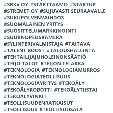
SRKV OY
STARTTAAMO
STARTUP
STREMET OY
SUJUVASTI SEURAAVALLE
SUKUPOLVENVAIHDOS
SUOMALAINEN YRITYS
SUOSITTELUMARKKINOINTI
SUURNOPEUSKAMERA
SYLINTERIVALMISTAJA
TAITAVA
TALENT BOOST
TALOUSHALLINTA
TEHTAILIJAJUHOLEINONSÄÄTIÖ
TEIJO-TALOT
TEIJON TELAKKA
TEKNOLOGIA
TEKNOLOGIAMURROS
TEKNOLOGIATEOLLISUUS
TEKNOLOGIAYRITYS
TEKOÄLY
TEKOÄLYROBOTTI
TEKOÄLYTIISTAI
TEKOÄLYVINKIT
TEOLLISUUDENRATKAISUT
TEOLLISUUS
TEOLLISUUSALA