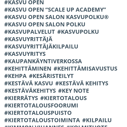
KASVU OPEN
KASVU OPEN “SCALE UP ACADEMY”
KASVU OPEN SALON KASVUPOLKU®
KASVU OPEN SALON POLKU
KASVUPALVELUT
KASVUPOLKU
KASVUYRITTÄJÄ
KASVUYRITTÄJÄKILPAILU
KASVUYRITYS
KAUPANKÄYNTIVERKOSSA
KEHITTÄMINEN
KEHITTÄMISAVUSTUS
KEHPA
KESÄRISTEILYT
KESTÄVÄ KASVU
KESTÄVÄ KEHITYS
KESTÄVÄKEHITYS
KEY NOTE
KIERRÄTYS
KIERTOTALOUS
KIERTOTALOUSFOORUMI
KIERTOTALOUSPUISTO
KIERTOTALOUSTOIMINTA
KILPAILU