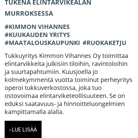
TUKENA ELINTARVIKEALAN
MURROKSESSA
KIMMON VIHANNES
KUUKAUDEN YRITYS
MAATALOUSKAUPUNKI
RUOKAKETJU
Tukkuyritys Kimmon Vihannes Oy toimittaa
elintarvikkeita julkisiin tiloihin, ravintoloihin
ja suurtapahtumiin. Kuusjoella jo
kolmekymmentä vuotta toiminut perheyritys
operoi tukkuverkostossa, joka tuo
ostovoimaa elintarviketeollisuuteen. Se on
eduksi saatavuus- ja hinnoitteluongelmien
kampittamalla alalla.
› LUE LISÄÄ