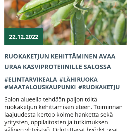
22.12.2022
RUOKAKETJUN KEHITTÄMINEN AVAA
URAA KASVIPROTEIINILLE SALOSSA
ELINTARVIKEALA
LÄHIRUOKA
MAATALOUSKAUPUNKI
RUOKAKETJU
Salon alueella tehdään paljon töitä
ruokaketjun kehittämisen eteen. Toiminnan
laajuudesta kertoo kolme hanketta sekä
yritysten, oppilaitosten ja tutkimuksen
välinen yhteistyö. Odotettavat hyödyt ovat