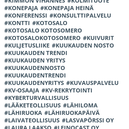
KIMMON VIHANNES
KOLMITUOTE
KONEPAJA
KONEPAJA HEINÄ
KONFERENSSI
KONSULTTIPALVELU
KONTTI
KOTOSALO
KOTOSALO KOTOSOMERO
KOTOSALOKOTOSOMERO
KUIVURIT
KULJETUSLIIKE
KUUKAUDEN NOSTO
KUUKAUDEN TRENDI
KUUKAUDEN YRITYS
KUUKAUDENNOSTO
KUUKAUDENTRENDI
KUUKAUDENYRITYS
KUVAUSPALVELU
KV-OSAAJA
KV-REKRYTOINTI
KYBERTURVALLISUUS
LÄÄKETEOLLISUUS
LÄHILOMA
LÄHIRUOKA
LÄHIRUOKAPÄIVÄ
LAIVATEOLLISUUS
LASVAPÖRSSI OY
LAURA LAAKSO
LEINOCAST OY