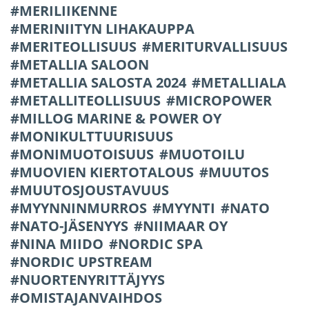
MERILIIKENNE
MERINIITYN LIHAKAUPPA
MERITEOLLISUUS
MERITURVALLISUUS
METALLIA SALOON
METALLIA SALOSTA 2024
METALLIALA
METALLITEOLLISUUS
MICROPOWER
MILLOG MARINE & POWER OY
MONIKULTTUURISUUS
MONIMUOTOISUUS
MUOTOILU
MUOVIEN KIERTOTALOUS
MUUTOS
MUUTOSJOUSTAVUUS
MYYNNINMURROS
MYYNTI
NATO
NATO-JÄSENYYS
NIIMAAR OY
NINA MIIDO
NORDIC SPA
NORDIC UPSTREAM
NUORTENYRITTÄJYYS
OMISTAJANVAIHDOS