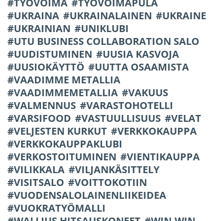
TYÖVOIMA
TYÖVOIMAPULA
UKRAINA
UKRAINALAINEN
UKRAINE
UKRAINIAN
UNIKLUBI
UTU BUSINESS COLLABORATION SALO
UUDISTUMINEN
UUSIA KASVOJA
UUSIOKÄYTTÖ
UUTTA OSAAMISTA
VAADIMME METALLIA
VAADIMMEMETALLIA
VAKUUS
VALMENNUS
VARASTOHOTELLI
VARSIFOOD
VASTUULLISUUS
VELAT
VELJESTEN KURKUT
VERKKOKAUPPA
VERKKOKAUPPAKLUBI
VERKOSTOITUMINEN
VIENTIKAUPPA
VILIKKALA
VILJANKÄSITTELY
VISITSALO
VOITTOKOTIIN
VUODENSALOLAINENLIIKEIDEA
VUOKRATYÖMALLI
WALLIUS HITSAUSKONEET
WIN-WIN