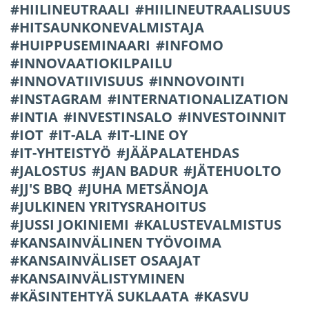
HIILINEUTRAALI
HIILINEUTRAALISUUS
HITSAUNKONEVALMISTAJA
HUIPPUSEMINAARI
INFOMO
INNOVAATIOKILPAILU
INNOVATIIVISUUS
INNOVOINTI
INSTAGRAM
INTERNATIONALIZATION
INTIA
INVESTINSALO
INVESTOINNIT
IOT
IT-ALA
IT-LINE OY
IT-YHTEISTYÖ
JÄÄPALATEHDAS
JALOSTUS
JAN BADUR
JÄTEHUOLTO
JJ'S BBQ
JUHA METSÄNOJA
JULKINEN YRITYSRAHOITUS
JUSSI JOKINIEMI
KALUSTEVALMISTUS
KANSAINVÄLINEN TYÖVOIMA
KANSAINVÄLISET OSAAJAT
KANSAINVÄLISTYMINEN
KÄSINTEHTYÄ SUKLAATA
KASVU