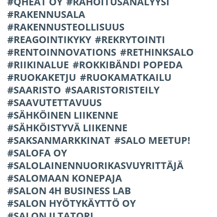
QHEAT OY
RAHOITUSANALYYSI
RAKENNUSALA
RAKENNUSTEOLLISUUS
REAGOINTIKYKY
REKRYTOINTI
RENTOINNOVATIONS
RETHINKSALO
RIIKINALUE
ROKKIBÄNDI POPEDA
RUOKAKETJU
RUOKAMATKAILU
SAARISTO
SAARISTORISTEILY
SAAVUTETTAVUUS
SÄHKÖINEN LIIKENNE
SÄHKÖISTYVÄ LIIKENNE
SAKSANMARKKINAT
SALO MEETUP!
SALOFA OY
SALOLAINENNUORIKASVUYRITTÄJÄ
SALOMAAN KONEPAJA
SALON 4H BUSINESS LAB
SALON HYÖTYKÄYTTÖ OY
SALON ILTATORI