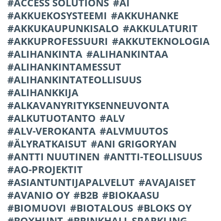
ACCESS SOLUTIONS
AI
AKKUEKOSYSTEEMI
AKKUHANKE
AKKUKAUPUNKISALO
AKKULATURIT
AKKUPROFESSUURI
AKKUTEKNOLOGIA
ALIHANKINTA
ALIHANKINTAA
ALIHANKINTAMESSUT
ALIHANKINTATEOLLISUUS
ALIHANKKIJA
ALKAVANYRITYKSENNEUVONTA
ALKUTUOTANTO
ALV
ALV-VEROKANTA
ALVMUUTOS
ÄLYRATKAISUT
ANI GRIGORYAN
ANTTI NUUTINEN
ANTTI-TEOLLISUUS
AO-PROJEKTIT
ASIANTUNTIJAPALVELUT
AVAJAISET
AVANIO OY
B2B
BIOKAASU
BIOMUOVI
BIOTALOUS
BLOKS OY
BOXHUNT
BRINKHALL SPARKLING