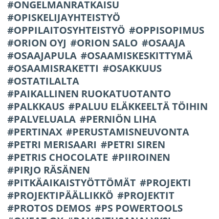
ONGELMANRATKAISU
OPISKELIJAYHTEISTYÖ
OPPILAITOSYHTEISTYÖ
OPPISOPIMUS
ORION OYJ
ORION SALO
OSAAJA
OSAAJAPULA
OSAAMISKESKITTYMÄ
OSAAMISRAKETTI
OSAKKUUS
OSTATILALTA
PAIKALLINEN RUOKATUOTANTO
PALKKAUS
PALUU ELÄKKEELTÄ TÖIHIN
PALVELUALA
PERNIÖN LIHA
PERTINAX
PERUSTAMISNEUVONTA
PETRI MERISAARI
PETRI SIREN
PETRIS CHOCOLATE
PIIROINEN
PIRJO RÄSÄNEN
PITKÄAIKAISTYÖTTÖMÄT
PROJEKTI
PROJEKTIPÄÄLLIKKÖ
PROJEKTIT
PROTOS DEMOS
PS POWERTOOLS