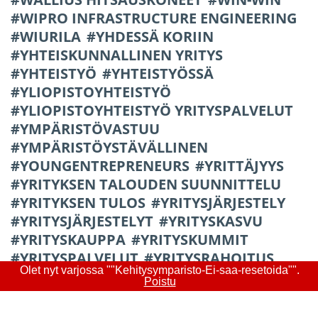
WIPRO INFRASTRUCTURE ENGINEERING
WIURILA
YHDESSÄ KORIIN
YHTEISKUNNALLINEN YRITYS
YHTEISTYÖ
YHTEISTYÖSSÄ
YLIOPISTOYHTEISTYÖ
YLIOPISTOYHTEISTYÖ YRITYSPALVELUT
YMPÄRISTÖVASTUU
YMPÄRISTÖYSTÄVÄLLINEN
YOUNGENTREPRENEURS
YRITTÄJYYS
YRITYKSEN TALOUDEN SUUNNITTELU
YRITYKSEN TULOS
YRITYSJÄRJESTELY
YRITYSJÄRJESTELYT
YRITYSKASVU
YRITYSKAUPPA
YRITYSKUMMIT
YRITYSPALVELUT
YRITYSRAHOITUS
Olet nyt varjossa ""Kehitysymparisto-Ei-saa-resetoida"".
YRITYSRISTEILYT
YRITYSRYHMÄHANKE
Poistu
YRITYSSANEERAUS
YRITYSTEN KEHITTÄMISAVUSTUS