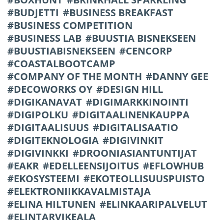
BUDJETTI
BUSINESS BREAKFAST
BUSINESS COMPETITION
BUSINESS LAB
BUUSTIA BISNEKSEEN
BUUSTIABISNEKSEEN
CENCORP
COASTALBOOTCAMP
COMPANY OF THE MONTH
DANNY GEE
DECOWORKS OY
DESIGN HILL
DIGIKANAVAT
DIGIMARKKINOINTI
DIGIPOLKU
DIGITAALINENKAUPPA
DIGITAALISUUS
DIGITALISAATIO
DIGITEKNOLOGIA
DIGIVINKIT
DIGIVINKKI
DROONIASIANTUNTIJAT
EAKR
EDELLEENSIJOITUS
EFLOWHUB
EKOSYSTEEMI
EKOTEOLLISUUSPUISTO
ELEKTRONIIKKAVALMISTAJA
ELINA HILTUNEN
ELINKAARIPALVELUT
ELINTARVIKEALA