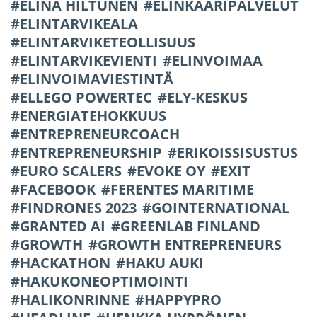
ELINA HILTUNEN
ELINKAARIPALVELUT
ELINTARVIKEALA
ELINTARVIKETEOLLISUUS
ELINTARVIKEVIENTI
ELINVOIMAA
ELINVOIMAVIESTINTÄ
ELLEGO POWERTEC
ELY-KESKUS
ENERGIATEHOKKUUS
ENTREPRENEURCOACH
ENTREPRENEURSHIP
ERIKOISSISUSTUS
EURO SCALERS
EVOKE OY
EXIT
FACEBOOK
FERENTES MARITIME
FINDRONES 2023
GOINTERNATIONAL
GRANTED AI
GREENLAB FINLAND
GROWTH
GROWTH ENTREPRENEURS
HACKATHON
HAKU AUKI
HAKUKONEOPTIMOINTI
HALIKONRINNE
HAPPYPRO