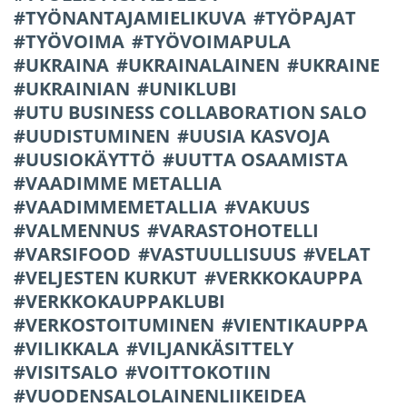
TYÖNANTAJAMIELIKUVA
TYÖPAJAT
TYÖVOIMA
TYÖVOIMAPULA
UKRAINA
UKRAINALAINEN
UKRAINE
UKRAINIAN
UNIKLUBI
UTU BUSINESS COLLABORATION SALO
UUDISTUMINEN
UUSIA KASVOJA
UUSIOKÄYTTÖ
UUTTA OSAAMISTA
VAADIMME METALLIA
VAADIMMEMETALLIA
VAKUUS
VALMENNUS
VARASTOHOTELLI
VARSIFOOD
VASTUULLISUUS
VELAT
VELJESTEN KURKUT
VERKKOKAUPPA
VERKKOKAUPPAKLUBI
VERKOSTOITUMINEN
VIENTIKAUPPA
VILIKKALA
VILJANKÄSITTELY
VISITSALO
VOITTOKOTIIN
VUODENSALOLAINENLIIKEIDEA