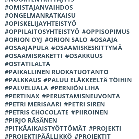
OMISTAJANVAIHDOS
ONGELMANRATKAISU
OPISKELIJAYHTEISTYÖ
OPPILAITOSYHTEISTYÖ
OPPISOPIMUS
ORION OYJ
ORION SALO
OSAAJA
OSAAJAPULA
OSAAMISKESKITTYMÄ
OSAAMISRAKETTI
OSAKKUUS
OSTATILALTA
PAIKALLINEN RUOKATUOTANTO
PALKKAUS
PALUU ELÄKKEELTÄ TÖIHIN
PALVELUALA
PERNIÖN LIHA
PERTINAX
PERUSTAMISNEUVONTA
PETRI MERISAARI
PETRI SIREN
PETRIS CHOCOLATE
PIIROINEN
PIRJO RÄSÄNEN
PITKÄAIKAISTYÖTTÖMÄT
PROJEKTI
PROJEKTIPÄÄLLIKKÖ
PROJEKTIT