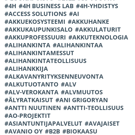
4H
4H BUSINESS LAB
4H-YHDISTYS
ACCESS SOLUTIONS
AI
AKKUEKOSYSTEEMI
AKKUHANKE
AKKUKAUPUNKISALO
AKKULATURIT
AKKUPROFESSUURI
AKKUTEKNOLOGIA
ALIHANKINTA
ALIHANKINTAA
ALIHANKINTAMESSUT
ALIHANKINTATEOLLISUUS
ALIHANKKIJA
ALKAVANYRITYKSENNEUVONTA
ALKUTUOTANTO
ALV
ALV-VEROKANTA
ALVMUUTOS
ÄLYRATKAISUT
ANI GRIGORYAN
ANTTI NUUTINEN
ANTTI-TEOLLISUUS
AO-PROJEKTIT
ASIANTUNTIJAPALVELUT
AVAJAISET
AVANIO OY
B2B
BIOKAASU