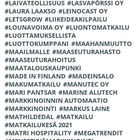
LAIVATEOLLISUUS
LASVAPÖRSSI OY
LAURA LAAKSO
LEINOCAST OY
LETSGROW
LIIKEIDEAKILPAILU
LOUNAVOIMA OY
LUONTOMATKAILU
LUOTTAMUKSELLISTA
LUOTTOKUMPPANI
MAAHANMUUTTO
MAAILMALLE
MAASEUTURAHASTO
MAASEUTURAHOITUS
MAATALOUSKAUPUNKI
MADE IN FINLAND
MADEINSALO
MAKUMATKAILU
MANUTEC OY
MARI PANTSAR
MARINE ALUTECH
MARKKINOINNIN AUTOMAATIO
MARKKINOINTI
MARKUS LAINE
MATHILDEDAL
MATKAILU
MATKAILUKESÄ 2021
MATRI HOSPITALITY
MEGATRENDIT