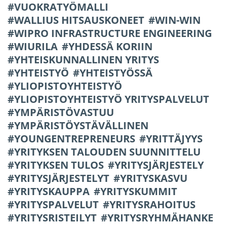
VUOKRATYÖMALLI
WALLIUS HITSAUSKONEET
WIN-WIN
WIPRO INFRASTRUCTURE ENGINEERING
WIURILA
YHDESSÄ KORIIN
YHTEISKUNNALLINEN YRITYS
YHTEISTYÖ
YHTEISTYÖSSÄ
YLIOPISTOYHTEISTYÖ
YLIOPISTOYHTEISTYÖ YRITYSPALVELUT
YMPÄRISTÖVASTUU
YMPÄRISTÖYSTÄVÄLLINEN
YOUNGENTREPRENEURS
YRITTÄJYYS
YRITYKSEN TALOUDEN SUUNNITTELU
YRITYKSEN TULOS
YRITYSJÄRJESTELY
YRITYSJÄRJESTELYT
YRITYSKASVU
YRITYSKAUPPA
YRITYSKUMMIT
YRITYSPALVELUT
YRITYSRAHOITUS
YRITYSRISTEILYT
YRITYSRYHMÄHANKE