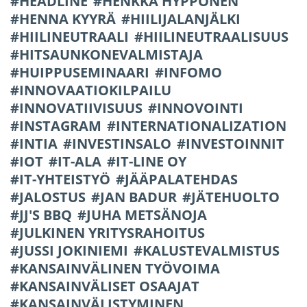
HEADLINE
HENKKA HYPPÖNEN
HENNA KYYRÄ
HIILIJALANJÄLKI
HIILINEUTRAALI
HIILINEUTRAALISUUS
HITSAUNKONEVALMISTAJA
HUIPPUSEMINAARI
INFOMO
INNOVAATIOKILPAILU
INNOVATIIVISUUS
INNOVOINTI
INSTAGRAM
INTERNATIONALIZATION
INTIA
INVESTINSALO
INVESTOINNIT
IOT
IT-ALA
IT-LINE OY
IT-YHTEISTYÖ
JÄÄPALATEHDAS
JALOSTUS
JAN BADUR
JÄTEHUOLTO
JJ'S BBQ
JUHA METSÄNOJA
JULKINEN YRITYSRAHOITUS
JUSSI JOKINIEMI
KALUSTEVALMISTUS
KANSAINVÄLINEN TYÖVOIMA
KANSAINVÄLISET OSAAJAT
KANSAINVÄLISTYMINEN