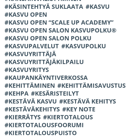
KÄSINTEHTYÄ SUKLAATA
KASVU
KASVU OPEN
KASVU OPEN “SCALE UP ACADEMY”
KASVU OPEN SALON KASVUPOLKU®
KASVU OPEN SALON POLKU
KASVUPALVELUT
KASVUPOLKU
KASVUYRITTÄJÄ
KASVUYRITTÄJÄKILPAILU
KASVUYRITYS
KAUPANKÄYNTIVERKOSSA
KEHITTÄMINEN
KEHITTÄMISAVUSTUS
KEHPA
KESÄRISTEILYT
KESTÄVÄ KASVU
KESTÄVÄ KEHITYS
KESTÄVÄKEHITYS
KEY NOTE
KIERRÄTYS
KIERTOTALOUS
KIERTOTALOUSFOORUMI
KIERTOTALOUSPUISTO