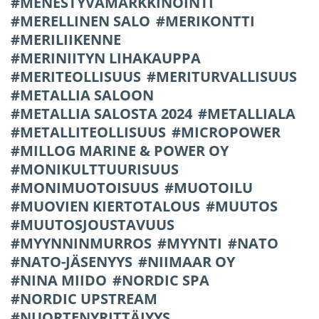
MENESTYVÄMARKKINOINTI
MERELLINEN SALO
MERIKONTTI
MERILIIKENNE
MERINIITYN LIHAKAUPPA
MERITEOLLISUUS
MERITURVALLISUUS
METALLIA SALOON
METALLIA SALOSTA 2024
METALLIALA
METALLITEOLLISUUS
MICROPOWER
MILLOG MARINE & POWER OY
MONIKULTTUURISUUS
MONIMUOTOISUUS
MUOTOILU
MUOVIEN KIERTOTALOUS
MUUTOS
MUUTOSJOUSTAVUUS
MYYNNINMURROS
MYYNTI
NATO
NATO-JÄSENYYS
NIIMAAR OY
NINA MIIDO
NORDIC SPA
NORDIC UPSTREAM
NUORTENYRITTÄJYYS