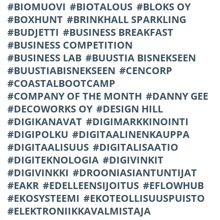
BIOMUOVI
BIOTALOUS
BLOKS OY
BOXHUNT
BRINKHALL SPARKLING
BUDJETTI
BUSINESS BREAKFAST
BUSINESS COMPETITION
BUSINESS LAB
BUUSTIA BISNEKSEEN
BUUSTIABISNEKSEEN
CENCORP
COASTALBOOTCAMP
COMPANY OF THE MONTH
DANNY GEE
DECOWORKS OY
DESIGN HILL
DIGIKANAVAT
DIGIMARKKINOINTI
DIGIPOLKU
DIGITAALINENKAUPPA
DIGITAALISUUS
DIGITALISAATIO
DIGITEKNOLOGIA
DIGIVINKIT
DIGIVINKKI
DROONIASIANTUNTIJAT
EAKR
EDELLEENSIJOITUS
EFLOWHUB
EKOSYSTEEMI
EKOTEOLLISUUSPUISTO
ELEKTRONIIKKAVALMISTAJA