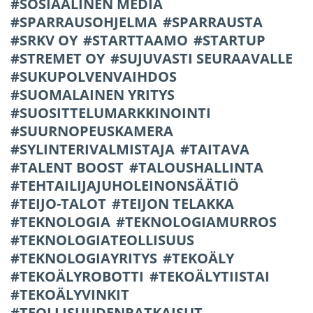
SOSIAALINEN MEDIA
SPARRAUSOHJELMA
SPARRAUSTA
SRKV OY
STARTTAAMO
STARTUP
STREMET OY
SUJUVASTI SEURAAVALLE
SUKUPOLVENVAIHDOS
SUOMALAINEN YRITYS
SUOSITTELUMARKKINOINTI
SUURNOPEUSKAMERA
SYLINTERIVALMISTAJA
TAITAVA
TALENT BOOST
TALOUSHALLINTA
TEHTAILIJAJUHOLEINONSÄÄTIÖ
TEIJO-TALOT
TEIJON TELAKKA
TEKNOLOGIA
TEKNOLOGIAMURROS
TEKNOLOGIATEOLLISUUS
TEKNOLOGIAYRITYS
TEKOÄLY
TEKOÄLYROBOTTI
TEKOÄLYTIISTAI
TEKOÄLYVINKIT
TEOLLISUUDENRATKAISUT