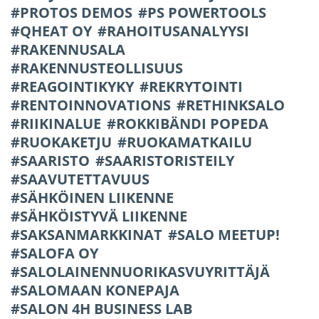
PROTOS DEMOS
PS POWERTOOLS
QHEAT OY
RAHOITUSANALYYSI
RAKENNUSALA
RAKENNUSTEOLLISUUS
REAGOINTIKYKY
REKRYTOINTI
RENTOINNOVATIONS
RETHINKSALO
RIIKINALUE
ROKKIBÄNDI POPEDA
RUOKAKETJU
RUOKAMATKAILU
SAARISTO
SAARISTORISTEILY
SAAVUTETTAVUUS
SÄHKÖINEN LIIKENNE
SÄHKÖISTYVÄ LIIKENNE
SAKSANMARKKINAT
SALO MEETUP!
SALOFA OY
SALOLAINENNUORIKASVUYRITTÄJÄ
SALOMAAN KONEPAJA
SALON 4H BUSINESS LAB