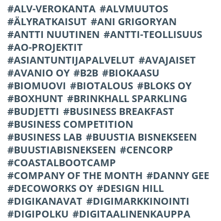
ALV-VEROKANTA
ALVMUUTOS
ÄLYRATKAISUT
ANI GRIGORYAN
ANTTI NUUTINEN
ANTTI-TEOLLISUUS
AO-PROJEKTIT
ASIANTUNTIJAPALVELUT
AVAJAISET
AVANIO OY
B2B
BIOKAASU
BIOMUOVI
BIOTALOUS
BLOKS OY
BOXHUNT
BRINKHALL SPARKLING
BUDJETTI
BUSINESS BREAKFAST
BUSINESS COMPETITION
BUSINESS LAB
BUUSTIA BISNEKSEEN
BUUSTIABISNEKSEEN
CENCORP
COASTALBOOTCAMP
COMPANY OF THE MONTH
DANNY GEE
DECOWORKS OY
DESIGN HILL
DIGIKANAVAT
DIGIMARKKINOINTI
DIGIPOLKU
DIGITAALINENKAUPPA