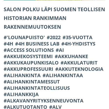
SALON POLKU LÄPI SUOMEN TEOLLISEN
HISTORIAN RANKIMMAN
RAKENNEMUUTOKSEN
'LOUNAPUISTO'
2022
35-VUOTTA
4H
4H BUSINESS LAB
4H-YHDISTYS
ACCESS SOLUTIONS
AI
AKKUEKOSYSTEEMI
AKKUHANKE
AKKUKAUPUNKISALO
AKKULATURIT
AKKUPROFESSUURI
AKKUTEKNOLOGIA
ALIHANKINTA
ALIHANKINTAA
ALIHANKINTAMESSUT
ALIHANKINTATEOLLISUUS
ALIHANKKIJA
ALKAVANYRITYKSENNEUVONTA
ALKUTUOTANTO
ALV