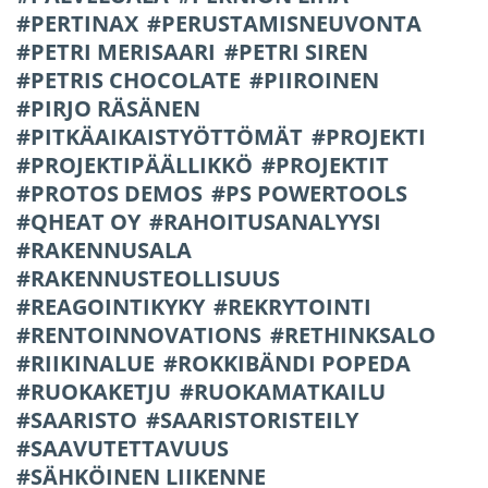
PERTINAX
PERUSTAMISNEUVONTA
PETRI MERISAARI
PETRI SIREN
PETRIS CHOCOLATE
PIIROINEN
PIRJO RÄSÄNEN
PITKÄAIKAISTYÖTTÖMÄT
PROJEKTI
PROJEKTIPÄÄLLIKKÖ
PROJEKTIT
PROTOS DEMOS
PS POWERTOOLS
QHEAT OY
RAHOITUSANALYYSI
RAKENNUSALA
RAKENNUSTEOLLISUUS
REAGOINTIKYKY
REKRYTOINTI
RENTOINNOVATIONS
RETHINKSALO
RIIKINALUE
ROKKIBÄNDI POPEDA
RUOKAKETJU
RUOKAMATKAILU
SAARISTO
SAARISTORISTEILY
SAAVUTETTAVUUS
SÄHKÖINEN LIIKENNE