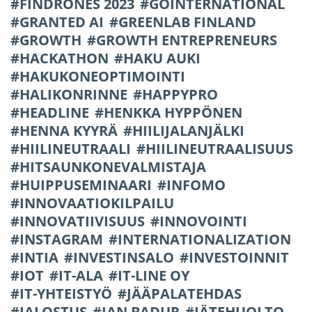
FINDRONES 2023
GOINTERNATIONAL
GRANTED AI
GREENLAB FINLAND
GROWTH
GROWTH ENTREPRENEURS
HACKATHON
HAKU AUKI
HAKUKONEOPTIMOINTI
HALIKONRINNE
HAPPYPRO
HEADLINE
HENKKA HYPPÖNEN
HENNA KYYRÄ
HIILIJALANJÄLKI
HIILINEUTRAALI
HIILINEUTRAALISUUS
HITSAUNKONEVALMISTAJA
HUIPPUSEMINAARI
INFOMO
INNOVAATIOKILPAILU
INNOVATIIVISUUS
INNOVOINTI
INSTAGRAM
INTERNATIONALIZATION
INTIA
INVESTINSALO
INVESTOINNIT
IOT
IT-ALA
IT-LINE OY
IT-YHTEISTYÖ
JÄÄPALATEHDAS
JALOSTUS
JAN BADUR
JÄTEHUOLTO