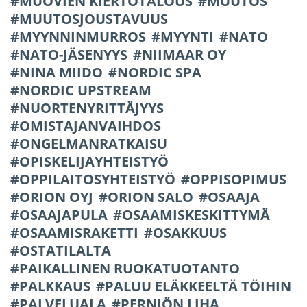
MUOVIEN KIERTOTALOUS
MUUTOS
MUUTOSJOUSTAVUUS
MYYNNINMURROS
MYYNTI
NATO
NATO-JÄSENYYS
NIIMAAR OY
NINA MIIDO
NORDIC SPA
NORDIC UPSTREAM
NUORTENYRITTÄJYYS
OMISTAJANVAIHDOS
ONGELMANRATKAISU
OPISKELIJAYHTEISTYÖ
OPPILAITOSYHTEISTYÖ
OPPISOPIMUS
ORION OYJ
ORION SALO
OSAAJA
OSAAJAPULA
OSAAMISKESKITTYMÄ
OSAAMISRAKETTI
OSAKKUUS
OSTATILALTA
PAIKALLINEN RUOKATUOTANTO
PALKKAUS
PALUU ELÄKKEELTÄ TÖIHIN
PALVELUALA
PERNIÖN LIHA