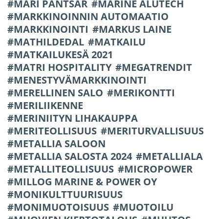
MARI PANTSAR
MARINE ALUTECH
MARKKINOINNIN AUTOMAATIO
MARKKINOINTI
MARKUS LAINE
MATHILDEDAL
MATKAILU
MATKAILUKESÄ 2021
MATRI HOSPITALITY
MEGATRENDIT
MENESTYVÄMARKKINOINTI
MERELLINEN SALO
MERIKONTTI
MERILIIKENNE
MERINIITYN LIHAKAUPPA
MERITEOLLISUUS
MERITURVALLISUUS
METALLIA SALOON
METALLIA SALOSTA 2024
METALLIALA
METALLITEOLLISUUS
MICROPOWER
MILLOG MARINE & POWER OY
MONIKULTTUURISUUS
MONIMUOTOISUUS
MUOTOILU