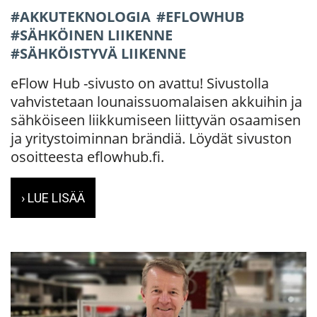
AKKUTEKNOLOGIA
EFLOWHUB
SÄHKÖINEN LIIKENNE
SÄHKÖISTYVÄ LIIKENNE
eFlow Hub -sivusto on avattu! Sivustolla
vahvistetaan lounaissuomalaisen akkuihin ja
sähköiseen liikkumiseen liittyvän osaamisen
ja yritystoiminnan brändiä. Löydät sivuston
osoitteesta eflowhub.fi.
› LUE LISÄÄ