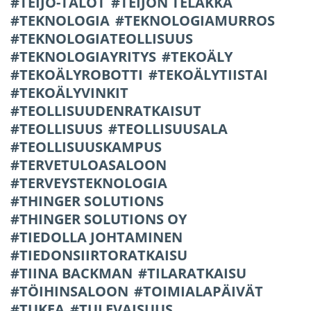
TEIJO-TALOT
TEIJON TELAKKA
TEKNOLOGIA
TEKNOLOGIAMURROS
TEKNOLOGIATEOLLISUUS
TEKNOLOGIAYRITYS
TEKOÄLY
TEKOÄLYROBOTTI
TEKOÄLYTIISTAI
TEKOÄLYVINKIT
TEOLLISUUDENRATKAISUT
TEOLLISUUS
TEOLLISUUSALA
TEOLLISUUSKAMPUS
TERVETULOASALOON
TERVEYSTEKNOLOGIA
THINGER SOLUTIONS
THINGER SOLUTIONS OY
TIEDOLLA JOHTAMINEN
TIEDONSIIRTORATKAISU
TIINA BACKMAN
TILARATKAISU
TÖIHINSALOON
TOIMIALAPÄIVÄT
TUKEA
TULEVAISUUS