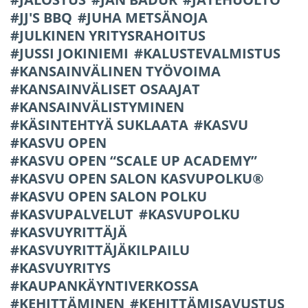
JJ'S BBQ
JUHA METSÄNOJA
JULKINEN YRITYSRAHOITUS
JUSSI JOKINIEMI
KALUSTEVALMISTUS
KANSAINVÄLINEN TYÖVOIMA
KANSAINVÄLISET OSAAJAT
KANSAINVÄLISTYMINEN
KÄSINTEHTYÄ SUKLAATA
KASVU
KASVU OPEN
KASVU OPEN “SCALE UP ACADEMY”
KASVU OPEN SALON KASVUPOLKU®
KASVU OPEN SALON POLKU
KASVUPALVELUT
KASVUPOLKU
KASVUYRITTÄJÄ
KASVUYRITTÄJÄKILPAILU
KASVUYRITYS
KAUPANKÄYNTIVERKOSSA
KEHITTÄMINEN
KEHITTÄMISAVUSTUS