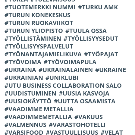
TUOTEMERKKI NUMMI
TURKU AMK
TURUN KONEKESKUS
TURUN RUOKAVIIKOT
TURUN YLIOPISTO
TUULA OSSA
TYÖLLISTÄMINEN
TYÖLLISYYSEDUT
TYÖLLISYYSPALVELUT
TYÖNANTAJAMIELIKUVA
TYÖPAJAT
TYÖVOIMA
TYÖVOIMAPULA
UKRAINA
UKRAINALAINEN
UKRAINE
UKRAINIAN
UNIKLUBI
UTU BUSINESS COLLABORATION SALO
UUDISTUMINEN
UUSIA KASVOJA
UUSIOKÄYTTÖ
UUTTA OSAAMISTA
VAADIMME METALLIA
VAADIMMEMETALLIA
VAKUUS
VALMENNUS
VARASTOHOTELLI
VARSIFOOD
VASTUULLISUUS
VELAT