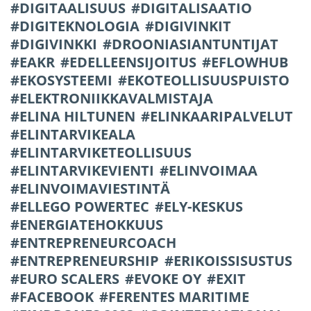
DIGITAALISUUS
DIGITALISAATIO
DIGITEKNOLOGIA
DIGIVINKIT
DIGIVINKKI
DROONIASIANTUNTIJAT
EAKR
EDELLEENSIJOITUS
EFLOWHUB
EKOSYSTEEMI
EKOTEOLLISUUSPUISTO
ELEKTRONIIKKAVALMISTAJA
ELINA HILTUNEN
ELINKAARIPALVELUT
ELINTARVIKEALA
ELINTARVIKETEOLLISUUS
ELINTARVIKEVIENTI
ELINVOIMAA
ELINVOIMAVIESTINTÄ
ELLEGO POWERTEC
ELY-KESKUS
ENERGIATEHOKKUUS
ENTREPRENEURCOACH
ENTREPRENEURSHIP
ERIKOISSISUSTUS
EURO SCALERS
EVOKE OY
EXIT
FACEBOOK
FERENTES MARITIME