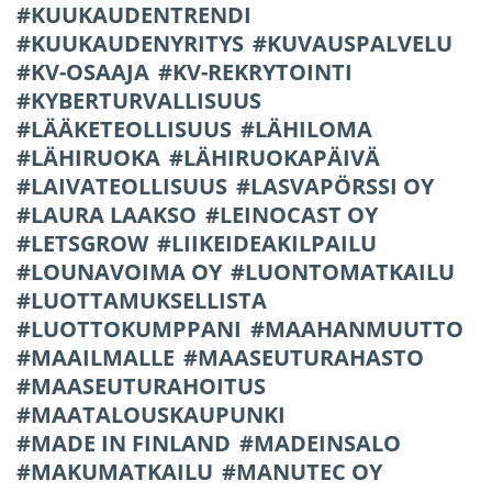
KUUKAUDENTRENDI
KUUKAUDENYRITYS
KUVAUSPALVELU
KV-OSAAJA
KV-REKRYTOINTI
KYBERTURVALLISUUS
LÄÄKETEOLLISUUS
LÄHILOMA
LÄHIRUOKA
LÄHIRUOKAPÄIVÄ
LAIVATEOLLISUUS
LASVAPÖRSSI OY
LAURA LAAKSO
LEINOCAST OY
LETSGROW
LIIKEIDEAKILPAILU
LOUNAVOIMA OY
LUONTOMATKAILU
LUOTTAMUKSELLISTA
LUOTTOKUMPPANI
MAAHANMUUTTO
MAAILMALLE
MAASEUTURAHASTO
MAASEUTURAHOITUS
MAATALOUSKAUPUNKI
MADE IN FINLAND
MADEINSALO
MAKUMATKAILU
MANUTEC OY