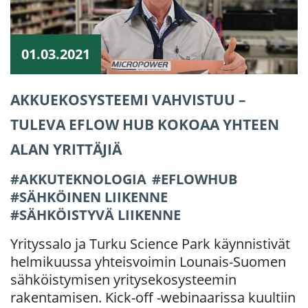
01.03.2021
AKKUEKOSYSTEEMI VAHVISTUU –
TULEVA EFLOW HUB KOKOAA YHTEEN
ALAN YRITTÄJIÄ
AKKUTEKNOLOGIA
EFLOWHUB
SÄHKÖINEN LIIKENNE
SÄHKÖISTYVÄ LIIKENNE
Yrityssalo ja Turku Science Park käynnistivät
helmikuussa yhteisvoimin Lounais-Suomen
sähköistymisen yritysekosysteemin
rakentamisen. Kick-off -webinaarissa kuultiin