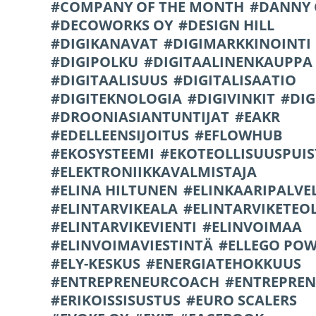
COMPANY OF THE MONTH
DANNY 
DECOWORKS OY
DESIGN HILL
DIGIKANAVAT
DIGIMARKKINOINTI
DIGIPOLKU
DIGITAALINENKAUPPA
DIGITAALISUUS
DIGITALISAATIO
DIGITEKNOLOGIA
DIGIVINKIT
DIG
DROONIASIANTUNTIJAT
EAKR
EDELLEENSIJOITUS
EFLOWHUB
EKOSYSTEEMI
EKOTEOLLISUUSPUI
ELEKTRONIIKKAVALMISTAJA
ELINA HILTUNEN
ELINKAARIPALVE
ELINTARVIKEALA
ELINTARVIKETEO
ELINTARVIKEVIENTI
ELINVOIMAA
ELINVOIMAVIESTINTÄ
ELLEGO POW
ELY-KESKUS
ENERGIATEHOKKUUS
ENTREPRENEURCOACH
ENTREPREN
ERIKOISSISUSTUS
EURO SCALERS