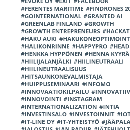
EVOKE OY
EXIT
FACEBOOK
FERENTES MARITIME
FINDRONES 2
GOINTERNATIONAL
GRANTED AI
GREENLAB FINLAND
GROWTH
GROWTH ENTREPRENEURS
HACKA
HAKU AUKI
HAKUKONEOPTIMOINT
HALIKONRINNE
HAPPYPRO
HEAD
HENKKA HYPPÖNEN
HENNA KYYRÄ
HIILIJALANJÄLKI
HIILINEUTRAALI
HIILINEUTRAALISUUS
HITSAUNKONEVALMISTAJA
HUIPPUSEMINAARI
INFOMO
INNOVAATIOKILPAILU
INNOVATIIV
INNOVOINTI
INSTAGRAM
INTERNATIONALIZATION
INTIA
INVESTINSALO
INVESTOINNIT
IO
IT-LINE OY
IT-YHTEISTYÖ
JÄÄPAL
JALOSTUS
JAN BADUR
JÄTEHUOL