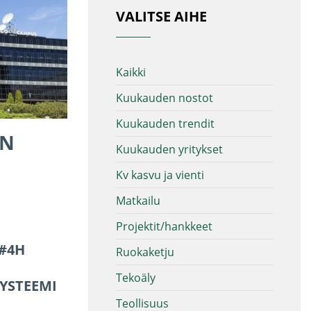
VALITSE AIHE
Kaikki
Kuukauden nostot
Kuukauden trendit
EN
Kuukauden yritykset
Kv kasvu ja vienti
Matkailu
Projektit/hankkeet
4H
Ruokaketju
Tekoäly
YSTEEMI
Teollisuus