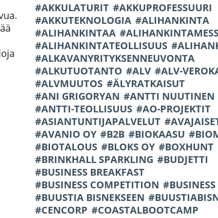
AKKULATURIT
AKKUPROFESSUURI
svua.
AKKUTEKNOLOGIA
ALIHANKINTA
sää
ALIHANKINTAA
ALIHANKINTAMES
ALIHANKINTATEOLLISUUS
ALIHAN
loja
ALKAVANYRITYKSENNEUVONTA
ALKUTUOTANTO
ALV
ALV-VEROK
ALVMUUTOS
ÄLYRATKAISUT
ANI GRIGORYAN
ANTTI NUUTINEN
ANTTI-TEOLLISUUS
AO-PROJEKTIT
ASIANTUNTIJAPALVELUT
AVAJAISE
AVANIO OY
B2B
BIOKAASU
BIO
BIOTALOUS
BLOKS OY
BOXHUNT
BRINKHALL SPARKLING
BUDJETTI
BUSINESS BREAKFAST
BUSINESS COMPETITION
BUSINESS
BUUSTIA BISNEKSEEN
BUUSTIABIS
CENCORP
COASTALBOOTCAMP