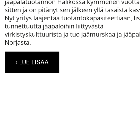
jääpalatuotannon Halikossa kymmenen vuotta
sitten ja on pitänyt sen jälkeen yllä tasaista ka
Nyt yritys laajentaa tuotantokapasiteettiaan, li
tunnettuutta jääpaloihin liittyvästä
virkistyskulttuurista ja tuo jäämurskaa ja jääpa
Norjasta.
› LUE LISÄÄ