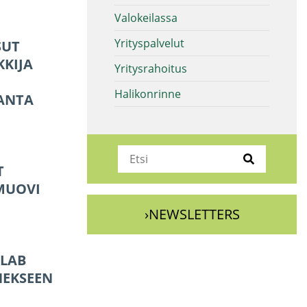
Valokeilassa
Yrityspalvelut
SUT
KKIJA
Yritysrahoitus
Halikonrinne
ANTA
T
MUOVI
›NEWSLETTERS
 LAB
NEKSEEN