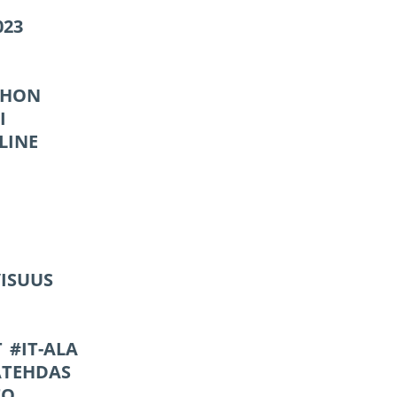
023
THON
I
LINE
ISUUS
T
IT-ALA
ATEHDAS
TO