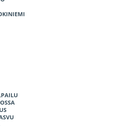
JOKINIEMI
LPAILU
OSSA
US
KASVU
S