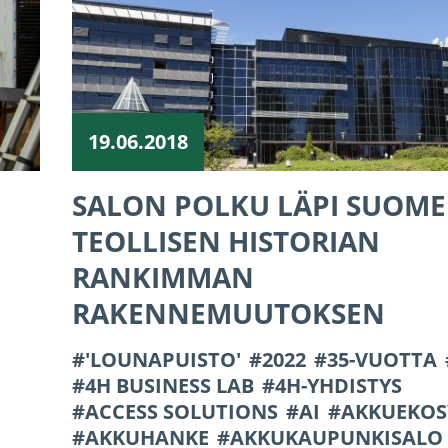
19.06.2018
SALON POLKU LÄPI SUOM
TEOLLISEN HISTORIAN
RANKIMMAN
RAKENNEMUUTOKSEN
'LOUNAPUISTO'
2022
35-VUOTTA
4H BUSINESS LAB
4H-YHDISTYS
ACCESS SOLUTIONS
AI
AKKUEKOS
AKKUHANKE
AKKUKAUPUNKISALO