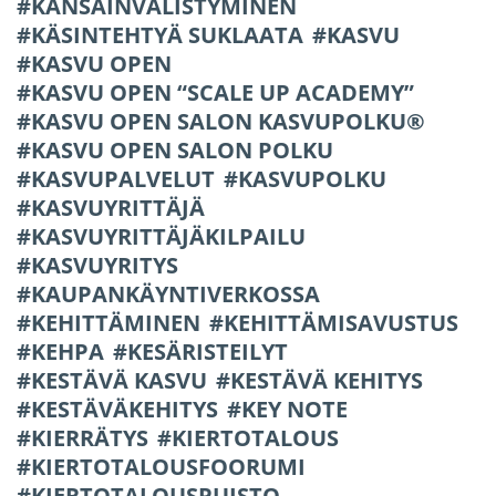
KANSAINVÄLISTYMINEN
KÄSINTEHTYÄ SUKLAATA
KASVU
KASVU OPEN
KASVU OPEN “SCALE UP ACADEMY”
KASVU OPEN SALON KASVUPOLKU®
KASVU OPEN SALON POLKU
KASVUPALVELUT
KASVUPOLKU
KASVUYRITTÄJÄ
KASVUYRITTÄJÄKILPAILU
KASVUYRITYS
KAUPANKÄYNTIVERKOSSA
KEHITTÄMINEN
KEHITTÄMISAVUSTUS
KEHPA
KESÄRISTEILYT
KESTÄVÄ KASVU
KESTÄVÄ KEHITYS
KESTÄVÄKEHITYS
KEY NOTE
KIERRÄTYS
KIERTOTALOUS
KIERTOTALOUSFOORUMI
KIERTOTALOUSPUISTO