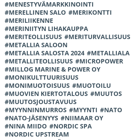
MENESTYVÄMARKKINOINTI
MERELLINEN SALO
MERIKONTTI
MERILIIKENNE
MERINIITYN LIHAKAUPPA
MERITEOLLISUUS
MERITURVALLISUUS
METALLIA SALOON
METALLIA SALOSTA 2024
METALLIALA
METALLITEOLLISUUS
MICROPOWER
MILLOG MARINE & POWER OY
MONIKULTTUURISUUS
MONIMUOTOISUUS
MUOTOILU
MUOVIEN KIERTOTALOUS
MUUTOS
MUUTOSJOUSTAVUUS
MYYNNINMURROS
MYYNTI
NATO
NATO-JÄSENYYS
NIIMAAR OY
NINA MIIDO
NORDIC SPA
NORDIC UPSTREAM