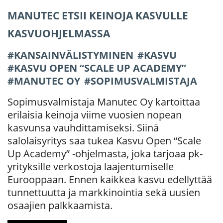
MANUTEC ETSII KEINOJA KASVULLE
KASVUOHJELMASSA
KANSAINVÄLISTYMINEN
KASVU
KASVU OPEN “SCALE UP ACADEMY”
MANUTEC OY
SOPIMUSVALMISTAJA
Sopimusvalmistaja Manutec Oy kartoittaa
erilaisia keinoja viime vuosien nopean
kasvunsa vauhdittamiseksi. Siinä
salolaisyritys saa tukea Kasvu Open “Scale
Up Academy” -ohjelmasta, joka tarjoaa pk-
yrityksille verkostoja laajentumiselle
Eurooppaan. Ennen kaikkea kasvu edellyttää
tunnettuutta ja markkinointia sekä uusien
osaajien palkkaamista.