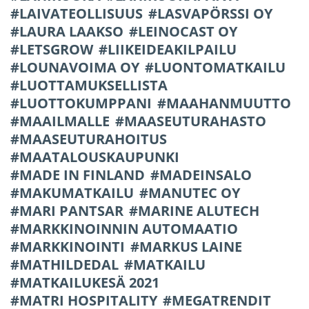
LAIVATEOLLISUUS
LASVAPÖRSSI OY
LAURA LAAKSO
LEINOCAST OY
LETSGROW
LIIKEIDEAKILPAILU
LOUNAVOIMA OY
LUONTOMATKAILU
LUOTTAMUKSELLISTA
LUOTTOKUMPPANI
MAAHANMUUTTO
MAAILMALLE
MAASEUTURAHASTO
MAASEUTURAHOITUS
MAATALOUSKAUPUNKI
MADE IN FINLAND
MADEINSALO
MAKUMATKAILU
MANUTEC OY
MARI PANTSAR
MARINE ALUTECH
MARKKINOINNIN AUTOMAATIO
MARKKINOINTI
MARKUS LAINE
MATHILDEDAL
MATKAILU
MATKAILUKESÄ 2021
MATRI HOSPITALITY
MEGATRENDIT