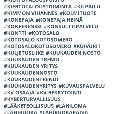
KIERTOTALOUSTOIMINTA
KILPAILU
KIMMON VIHANNES
KOLMITUOTE
KONEPAJA
KONEPAJA HEINÄ
KONFERENSSI
KONSULTTIPALVELU
KONTTI
KOTOSALO
KOTOSALO KOTOSOMERO
KOTOSALOKOTOSOMERO
KUIVURIT
KULJETUSLIIKE
KUUKAUDEN NOSTO
KUUKAUDEN TRENDI
KUUKAUDEN YRITYS
KUUKAUDENNOSTO
KUUKAUDENTRENDI
KUUKAUDENYRITYS
KUVAUSPALVELU
KV-OSAAJA
KV-REKRYTOINTI
KYBERTURVALLISUUS
LÄÄKETEOLLISUUS
LÄHILOMA
LÄHIRUOKA
LÄHIRUOKAPÄIVÄ