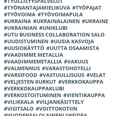
TYÖLLISYYSPALVELUT
TYÖNANTAJAMIELIKUVA
TYÖPAJAT
TYÖVOIMA
TYÖVOIMAPULA
UKRAINA
UKRAINALAINEN
UKRAINE
UKRAINIAN
UNIKLUBI
UTU BUSINESS COLLABORATION SALO
UUDISTUMINEN
UUSIA KASVOJA
UUSIOKÄYTTÖ
UUTTA OSAAMISTA
VAADIMME METALLIA
VAADIMMEMETALLIA
VAKUUS
VALMENNUS
VARASTOHOTELLI
VARSIFOOD
VASTUULLISUUS
VELAT
VELJESTEN KURKUT
VERKKOKAUPPA
VERKKOKAUPPAKLUBI
VERKOSTOITUMINEN
VIENTIKAUPPA
VILIKKALA
VILJANKÄSITTELY
VISITSALO
VOITTOKOTIIN
VUODENSALOLAINENLIIKEIDEA