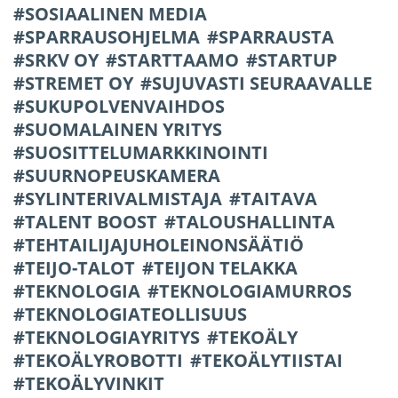
SOSIAALINEN MEDIA
SPARRAUSOHJELMA
SPARRAUSTA
SRKV OY
STARTTAAMO
STARTUP
STREMET OY
SUJUVASTI SEURAAVALLE
SUKUPOLVENVAIHDOS
SUOMALAINEN YRITYS
SUOSITTELUMARKKINOINTI
SUURNOPEUSKAMERA
SYLINTERIVALMISTAJA
TAITAVA
TALENT BOOST
TALOUSHALLINTA
TEHTAILIJAJUHOLEINONSÄÄTIÖ
TEIJO-TALOT
TEIJON TELAKKA
TEKNOLOGIA
TEKNOLOGIAMURROS
TEKNOLOGIATEOLLISUUS
TEKNOLOGIAYRITYS
TEKOÄLY
TEKOÄLYROBOTTI
TEKOÄLYTIISTAI
TEKOÄLYVINKIT