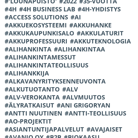
'LOUNAPUISTO'
2022
35-VUOTTA
4H
4H BUSINESS LAB
4H-YHDISTYS
ACCESS SOLUTIONS
AI
AKKUEKOSYSTEEMI
AKKUHANKE
AKKUKAUPUNKISALO
AKKULATURIT
AKKUPROFESSUURI
AKKUTEKNOLOGIA
ALIHANKINTA
ALIHANKINTAA
ALIHANKINTAMESSUT
ALIHANKINTATEOLLISUUS
ALIHANKKIJA
ALKAVANYRITYKSENNEUVONTA
ALKUTUOTANTO
ALV
ALV-VEROKANTA
ALVMUUTOS
ÄLYRATKAISUT
ANI GRIGORYAN
ANTTI NUUTINEN
ANTTI-TEOLLISUUS
AO-PROJEKTIT
ASIANTUNTIJAPALVELUT
AVAJAISET
AVANIO OY
B2B
BIOKAASU