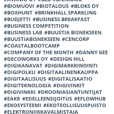
BIOMUOVI
BIOTALOUS
BLOKS OY
BOXHUNT
BRINKHALL SPARKLING
BUDJETTI
BUSINESS BREAKFAST
BUSINESS COMPETITION
BUSINESS LAB
BUUSTIA BISNEKSEEN
BUUSTIABISNEKSEEN
CENCORP
COASTALBOOTCAMP
COMPANY OF THE MONTH
DANNY GEE
DECOWORKS OY
DESIGN HILL
DIGIKANAVAT
DIGIMARKKINOINTI
DIGIPOLKU
DIGITAALINENKAUPPA
DIGITAALISUUS
DIGITALISAATIO
DIGITEKNOLOGIA
DIGIVINKIT
DIGIVINKKI
DROONIASIANTUNTIJAT
EAKR
EDELLEENSIJOITUS
EFLOWHUB
EKOSYSTEEMI
EKOTEOLLISUUSPUISTO
ELEKTRONIIKKAVALMISTAJA