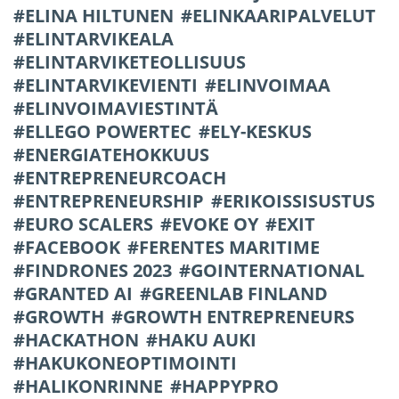
ELINA HILTUNEN
ELINKAARIPALVELUT
ELINTARVIKEALA
ELINTARVIKETEOLLISUUS
ELINTARVIKEVIENTI
ELINVOIMAA
ELINVOIMAVIESTINTÄ
ELLEGO POWERTEC
ELY-KESKUS
ENERGIATEHOKKUUS
ENTREPRENEURCOACH
ENTREPRENEURSHIP
ERIKOISSISUSTUS
EURO SCALERS
EVOKE OY
EXIT
FACEBOOK
FERENTES MARITIME
FINDRONES 2023
GOINTERNATIONAL
GRANTED AI
GREENLAB FINLAND
GROWTH
GROWTH ENTREPRENEURS
HACKATHON
HAKU AUKI
HAKUKONEOPTIMOINTI
HALIKONRINNE
HAPPYPRO