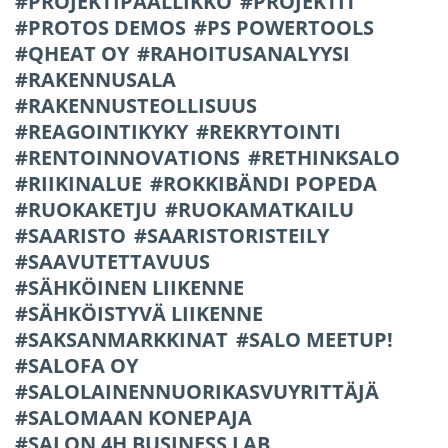
PROJEKTIPÄÄLLIKKÖ
PROJEKTIT
PROTOS DEMOS
PS POWERTOOLS
QHEAT OY
RAHOITUSANALYYSI
RAKENNUSALA
RAKENNUSTEOLLISUUS
REAGOINTIKYKY
REKRYTOINTI
RENTOINNOVATIONS
RETHINKSALO
RIIKINALUE
ROKKIBÄNDI POPEDA
RUOKAKETJU
RUOKAMATKAILU
SAARISTO
SAARISTORISTEILY
SAAVUTETTAVUUS
SÄHKÖINEN LIIKENNE
SÄHKÖISTYVÄ LIIKENNE
SAKSANMARKKINAT
SALO MEETUP!
SALOFA OY
SALOLAINENNUORIKASVUYRITTÄJÄ
SALOMAAN KONEPAJA
SALON 4H BUSINESS LAB