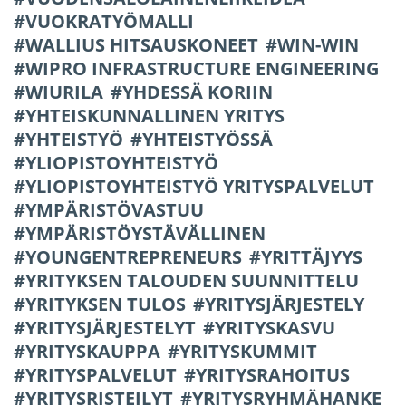
VUOKRATYÖMALLI
WALLIUS HITSAUSKONEET
WIN-WIN
WIPRO INFRASTRUCTURE ENGINEERING
WIURILA
YHDESSÄ KORIIN
YHTEISKUNNALLINEN YRITYS
YHTEISTYÖ
YHTEISTYÖSSÄ
YLIOPISTOYHTEISTYÖ
YLIOPISTOYHTEISTYÖ YRITYSPALVELUT
YMPÄRISTÖVASTUU
YMPÄRISTÖYSTÄVÄLLINEN
YOUNGENTREPRENEURS
YRITTÄJYYS
YRITYKSEN TALOUDEN SUUNNITTELU
YRITYKSEN TULOS
YRITYSJÄRJESTELY
YRITYSJÄRJESTELYT
YRITYSKASVU
YRITYSKAUPPA
YRITYSKUMMIT
YRITYSPALVELUT
YRITYSRAHOITUS
YRITYSRISTEILYT
YRITYSRYHMÄHANKE