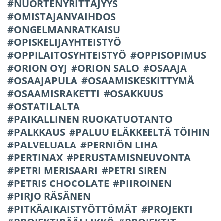
NUORTENYRITTÄJYYS
OMISTAJANVAIHDOS
ONGELMANRATKAISU
OPISKELIJAYHTEISTYÖ
OPPILAITOSYHTEISTYÖ
OPPISOPIMUS
ORION OYJ
ORION SALO
OSAAJA
OSAAJAPULA
OSAAMISKESKITTYMÄ
OSAAMISRAKETTI
OSAKKUUS
OSTATILALTA
PAIKALLINEN RUOKATUOTANTO
PALKKAUS
PALUU ELÄKKEELTÄ TÖIHIN
PALVELUALA
PERNIÖN LIHA
PERTINAX
PERUSTAMISNEUVONTA
PETRI MERISAARI
PETRI SIREN
PETRIS CHOCOLATE
PIIROINEN
PIRJO RÄSÄNEN
PITKÄAIKAISTYÖTTÖMÄT
PROJEKTI