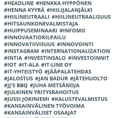
HEADLINE
HENKKA HYPPÖNEN
HENNA KYYRÄ
HIILIJALANJÄLKI
HIILINEUTRAALI
HIILINEUTRAALISUUS
HITSAUNKONEVALMISTAJA
HUIPPUSEMINAARI
INFOMO
INNOVAATIOKILPAILU
INNOVATIIVISUUS
INNOVOINTI
INSTAGRAM
INTERNATIONALIZATION
INTIA
INVESTINSALO
INVESTOINNIT
IOT
IT-ALA
IT-LINE OY
IT-YHTEISTYÖ
JÄÄPALATEHDAS
JALOSTUS
JAN BADUR
JÄTEHUOLTO
JJ'S BBQ
JUHA METSÄNOJA
JULKINEN YRITYSRAHOITUS
JUSSI JOKINIEMI
KALUSTEVALMISTUS
KANSAINVÄLINEN TYÖVOIMA
KANSAINVÄLISET OSAAJAT