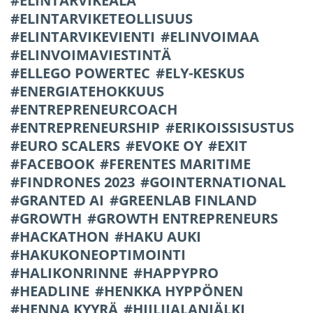
ELINTARVIKEALA
ELINTARVIKETEOLLISUUS
ELINTARVIKEVIENTI
ELINVOIMAA
ELINVOIMAVIESTINTÄ
ELLEGO POWERTEC
ELY-KESKUS
ENERGIATEHOKKUUS
ENTREPRENEURCOACH
ENTREPRENEURSHIP
ERIKOISSISUSTUS
EURO SCALERS
EVOKE OY
EXIT
FACEBOOK
FERENTES MARITIME
FINDRONES 2023
GOINTERNATIONAL
GRANTED AI
GREENLAB FINLAND
GROWTH
GROWTH ENTREPRENEURS
HACKATHON
HAKU AUKI
HAKUKONEOPTIMOINTI
HALIKONRINNE
HAPPYPRO
HEADLINE
HENKKA HYPPÖNEN
HENNA KYYRÄ
HIILIJALANJÄLKI