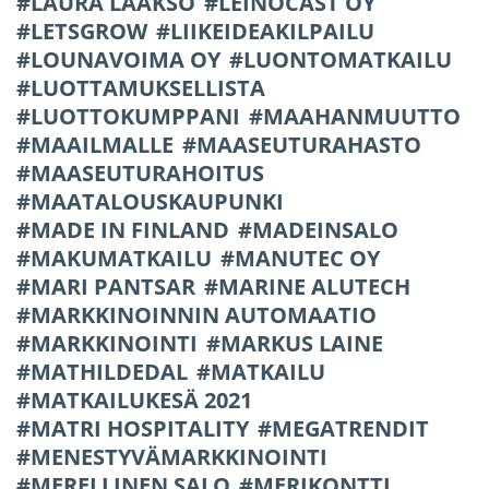
LAURA LAAKSO
LEINOCAST OY
LETSGROW
LIIKEIDEAKILPAILU
LOUNAVOIMA OY
LUONTOMATKAILU
LUOTTAMUKSELLISTA
LUOTTOKUMPPANI
MAAHANMUUTTO
MAAILMALLE
MAASEUTURAHASTO
MAASEUTURAHOITUS
MAATALOUSKAUPUNKI
MADE IN FINLAND
MADEINSALO
MAKUMATKAILU
MANUTEC OY
MARI PANTSAR
MARINE ALUTECH
MARKKINOINNIN AUTOMAATIO
MARKKINOINTI
MARKUS LAINE
MATHILDEDAL
MATKAILU
MATKAILUKESÄ 2021
MATRI HOSPITALITY
MEGATRENDIT
MENESTYVÄMARKKINOINTI
MERELLINEN SALO
MERIKONTTI