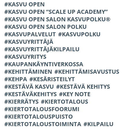
KASVU OPEN
KASVU OPEN “SCALE UP ACADEMY”
KASVU OPEN SALON KASVUPOLKU®
KASVU OPEN SALON POLKU
KASVUPALVELUT
KASVUPOLKU
KASVUYRITTÄJÄ
KASVUYRITTÄJÄKILPAILU
KASVUYRITYS
KAUPANKÄYNTIVERKOSSA
KEHITTÄMINEN
KEHITTÄMISAVUSTUS
KEHPA
KESÄRISTEILYT
KESTÄVÄ KASVU
KESTÄVÄ KEHITYS
KESTÄVÄKEHITYS
KEY NOTE
KIERRÄTYS
KIERTOTALOUS
KIERTOTALOUSFOORUMI
KIERTOTALOUSPUISTO
KIERTOTALOUSTOIMINTA
KILPAILU