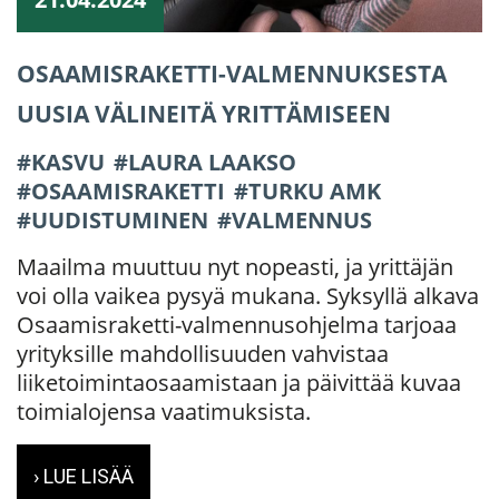
OSAAMISRAKETTI-VALMENNUKSESTA
UUSIA VÄLINEITÄ YRITTÄMISEEN
KASVU
LAURA LAAKSO
OSAAMISRAKETTI
TURKU AMK
UUDISTUMINEN
VALMENNUS
Maailma muuttuu nyt nopeasti, ja yrittäjän
voi olla vaikea pysyä mukana. Syksyllä alkava
Osaamisraketti-valmennusohjelma tarjoaa
yrityksille mahdollisuuden vahvistaa
liiketoimintaosaamistaan ja päivittää kuvaa
toimialojensa vaatimuksista.
› LUE LISÄÄ