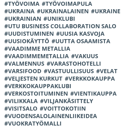
TYÖVOIMA
TYÖVOIMAPULA
UKRAINA
UKRAINALAINEN
UKRAINE
UKRAINIAN
UNIKLUBI
UTU BUSINESS COLLABORATION SALO
UUDISTUMINEN
UUSIA KASVOJA
UUSIOKÄYTTÖ
UUTTA OSAAMISTA
VAADIMME METALLIA
VAADIMMEMETALLIA
VAKUUS
VALMENNUS
VARASTOHOTELLI
VARSIFOOD
VASTUULLISUUS
VELAT
VELJESTEN KURKUT
VERKKOKAUPPA
VERKKOKAUPPAKLUBI
VERKOSTOITUMINEN
VIENTIKAUPPA
VILIKKALA
VILJANKÄSITTELY
VISITSALO
VOITTOKOTIIN
VUODENSALOLAINENLIIKEIDEA
VUOKRATYÖMALLI