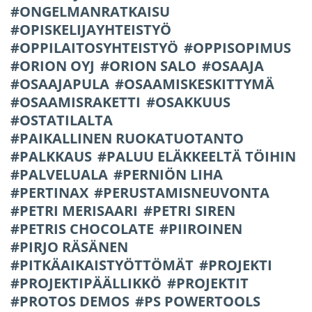
ONGELMANRATKAISU
OPISKELIJAYHTEISTYÖ
OPPILAITOSYHTEISTYÖ
OPPISOPIMUS
ORION OYJ
ORION SALO
OSAAJA
OSAAJAPULA
OSAAMISKESKITTYMÄ
OSAAMISRAKETTI
OSAKKUUS
OSTATILALTA
PAIKALLINEN RUOKATUOTANTO
PALKKAUS
PALUU ELÄKKEELTÄ TÖIHIN
PALVELUALA
PERNIÖN LIHA
PERTINAX
PERUSTAMISNEUVONTA
PETRI MERISAARI
PETRI SIREN
PETRIS CHOCOLATE
PIIROINEN
PIRJO RÄSÄNEN
PITKÄAIKAISTYÖTTÖMÄT
PROJEKTI
PROJEKTIPÄÄLLIKKÖ
PROJEKTIT
PROTOS DEMOS
PS POWERTOOLS