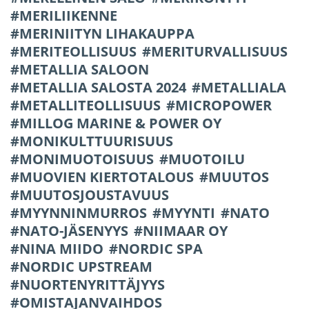
MERILIIKENNE
MERINIITYN LIHAKAUPPA
MERITEOLLISUUS
MERITURVALLISUUS
METALLIA SALOON
METALLIA SALOSTA 2024
METALLIALA
METALLITEOLLISUUS
MICROPOWER
MILLOG MARINE & POWER OY
MONIKULTTUURISUUS
MONIMUOTOISUUS
MUOTOILU
MUOVIEN KIERTOTALOUS
MUUTOS
MUUTOSJOUSTAVUUS
MYYNNINMURROS
MYYNTI
NATO
NATO-JÄSENYYS
NIIMAAR OY
NINA MIIDO
NORDIC SPA
NORDIC UPSTREAM
NUORTENYRITTÄJYYS
OMISTAJANVAIHDOS