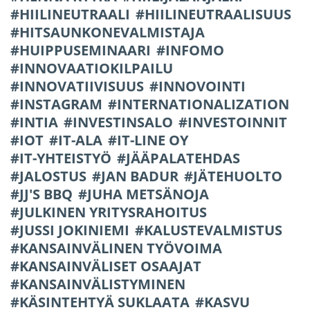
HIILINEUTRAALI
HIILINEUTRAALISUUS
HITSAUNKONEVALMISTAJA
HUIPPUSEMINAARI
INFOMO
INNOVAATIOKILPAILU
INNOVATIIVISUUS
INNOVOINTI
INSTAGRAM
INTERNATIONALIZATION
INTIA
INVESTINSALO
INVESTOINNIT
IOT
IT-ALA
IT-LINE OY
IT-YHTEISTYÖ
JÄÄPALATEHDAS
JALOSTUS
JAN BADUR
JÄTEHUOLTO
JJ'S BBQ
JUHA METSÄNOJA
JULKINEN YRITYSRAHOITUS
JUSSI JOKINIEMI
KALUSTEVALMISTUS
KANSAINVÄLINEN TYÖVOIMA
KANSAINVÄLISET OSAAJAT
KANSAINVÄLISTYMINEN
KÄSINTEHTYÄ SUKLAATA
KASVU