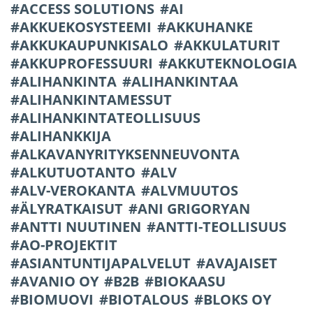
ACCESS SOLUTIONS
AI
AKKUEKOSYSTEEMI
AKKUHANKE
AKKUKAUPUNKISALO
AKKULATURIT
AKKUPROFESSUURI
AKKUTEKNOLOGIA
ALIHANKINTA
ALIHANKINTAA
ALIHANKINTAMESSUT
ALIHANKINTATEOLLISUUS
ALIHANKKIJA
ALKAVANYRITYKSENNEUVONTA
ALKUTUOTANTO
ALV
ALV-VEROKANTA
ALVMUUTOS
ÄLYRATKAISUT
ANI GRIGORYAN
ANTTI NUUTINEN
ANTTI-TEOLLISUUS
AO-PROJEKTIT
ASIANTUNTIJAPALVELUT
AVAJAISET
AVANIO OY
B2B
BIOKAASU
BIOMUOVI
BIOTALOUS
BLOKS OY