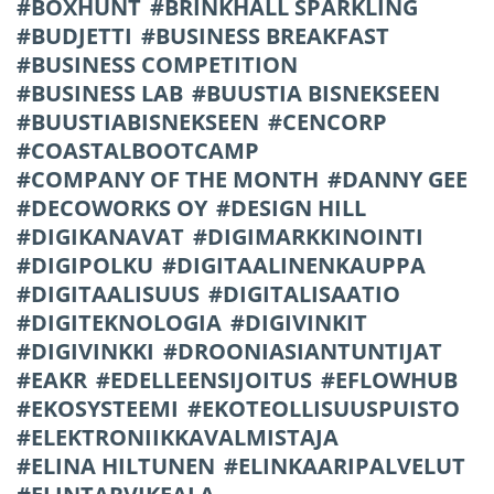
BOXHUNT
BRINKHALL SPARKLING
BUDJETTI
BUSINESS BREAKFAST
BUSINESS COMPETITION
BUSINESS LAB
BUUSTIA BISNEKSEEN
BUUSTIABISNEKSEEN
CENCORP
COASTALBOOTCAMP
COMPANY OF THE MONTH
DANNY GEE
DECOWORKS OY
DESIGN HILL
DIGIKANAVAT
DIGIMARKKINOINTI
DIGIPOLKU
DIGITAALINENKAUPPA
DIGITAALISUUS
DIGITALISAATIO
DIGITEKNOLOGIA
DIGIVINKIT
DIGIVINKKI
DROONIASIANTUNTIJAT
EAKR
EDELLEENSIJOITUS
EFLOWHUB
EKOSYSTEEMI
EKOTEOLLISUUSPUISTO
ELEKTRONIIKKAVALMISTAJA
ELINA HILTUNEN
ELINKAARIPALVELUT