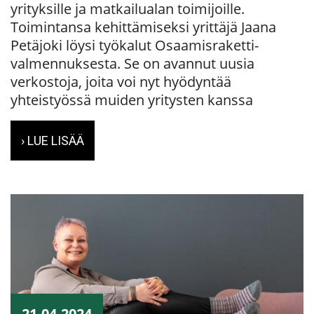
yrityksille ja matkailualan toimijoille.
Toimintansa kehittämiseksi yrittäjä Jaana
Petäjoki löysi työkalut Osaamisraketti-
valmennuksesta. Se on avannut uusia
verkostoja, joita voi nyt hyödyntää
yhteistyössä muiden yritysten kanssa
› LUE LISÄÄ
21.04.2024