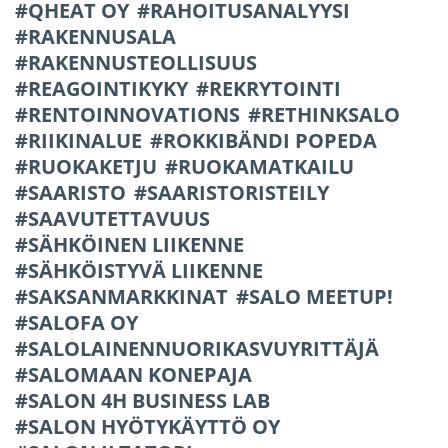
QHEAT OY
RAHOITUSANALYYSI
RAKENNUSALA
RAKENNUSTEOLLISUUS
REAGOINTIKYKY
REKRYTOINTI
RENTOINNOVATIONS
RETHINKSALO
RIIKINALUE
ROKKIBÄNDI POPEDA
RUOKAKETJU
RUOKAMATKAILU
SAARISTO
SAARISTORISTEILY
SAAVUTETTAVUUS
SÄHKÖINEN LIIKENNE
SÄHKÖISTYVÄ LIIKENNE
SAKSANMARKKINAT
SALO MEETUP!
SALOFA OY
SALOLAINENNUORIKASVUYRITTÄJÄ
SALOMAAN KONEPAJA
SALON 4H BUSINESS LAB
SALON HYÖTYKÄYTTÖ OY