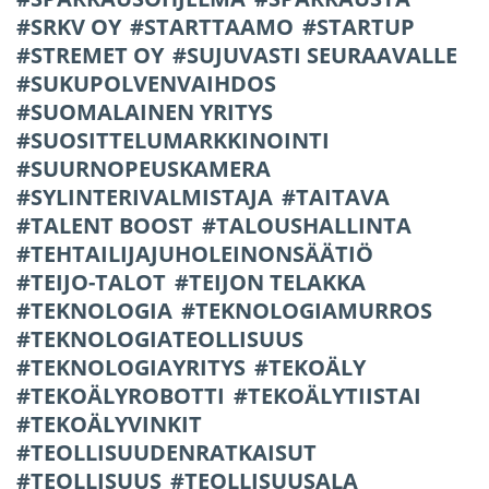
SRKV OY
STARTTAAMO
STARTUP
STREMET OY
SUJUVASTI SEURAAVALLE
SUKUPOLVENVAIHDOS
SUOMALAINEN YRITYS
SUOSITTELUMARKKINOINTI
SUURNOPEUSKAMERA
SYLINTERIVALMISTAJA
TAITAVA
TALENT BOOST
TALOUSHALLINTA
TEHTAILIJAJUHOLEINONSÄÄTIÖ
TEIJO-TALOT
TEIJON TELAKKA
TEKNOLOGIA
TEKNOLOGIAMURROS
TEKNOLOGIATEOLLISUUS
TEKNOLOGIAYRITYS
TEKOÄLY
TEKOÄLYROBOTTI
TEKOÄLYTIISTAI
TEKOÄLYVINKIT
TEOLLISUUDENRATKAISUT
TEOLLISUUS
TEOLLISUUSALA