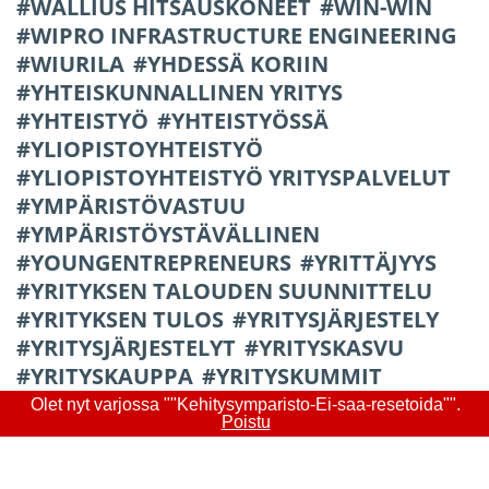
WALLIUS HITSAUSKONEET
WIN-WIN
WIPRO INFRASTRUCTURE ENGINEERING
WIURILA
YHDESSÄ KORIIN
YHTEISKUNNALLINEN YRITYS
YHTEISTYÖ
YHTEISTYÖSSÄ
YLIOPISTOYHTEISTYÖ
YLIOPISTOYHTEISTYÖ YRITYSPALVELUT
YMPÄRISTÖVASTUU
YMPÄRISTÖYSTÄVÄLLINEN
YOUNGENTREPRENEURS
YRITTÄJYYS
YRITYKSEN TALOUDEN SUUNNITTELU
YRITYKSEN TULOS
YRITYSJÄRJESTELY
YRITYSJÄRJESTELYT
YRITYSKASVU
YRITYSKAUPPA
YRITYSKUMMIT
YRITYSPALVELUT
YRITYSRAHOITUS
Olet nyt varjossa ""Kehitysymparisto-Ei-saa-resetoida"".
Poistu
YRITYSRISTEILYT
YRITYSRYHMÄHANKE
YRITYSSANEERAUS